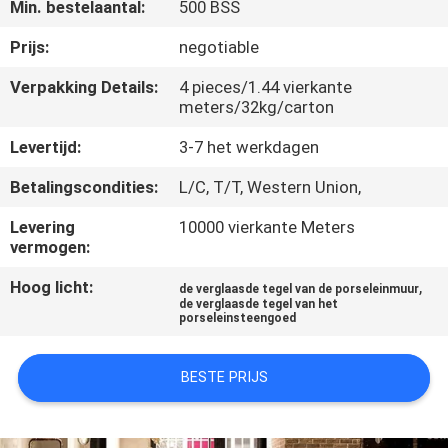
KWALITEITSCONTROLE
Min. bestelaantal:
500 BSS
Prijs:
negotiable
NEEM
Verpakking Details:
4 pieces/1.44 vierkante
CONTACT
meters/32kg/carton
MET
Levertijd:
3-7 het werkdagen
ONS
Betalingscondities:
L/C, T/T, Western Union,
OP
Levering
10000 vierkante Meters
vermogen:
VRAAG
Hoog licht:
,
de verglaasde tegel van de porseleinmuur
EEN
de verglaasde tegel van het
porseleinsteengoed
OFFERTE
BESTE PRIJS
SITEMAP