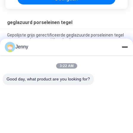
geglazuurd porseleinen tegel
Gepolijste grijs gerectificeerde geglazuurde porseleinen tegel
voor woon- / commerciële gebruik
Jenny
Glanzend geglazuurd gerectificeerd porseleinen tegel met
gepolijste afwerking lage wateropname PEI-classificatie 4
3:22 AM
Wit geglazuurde tegelmachine Volledig lichaam Porseleinen
tegel Mat Finish Met 0,05% wateropname
Good day, what product are you looking for?
populaire categorieën
Alle
Geglazuurd 
De Steen Kijkt 
Porseleinen Tegel
Porseleintegel
Moderne 
Marmeren Kijk 
Porseleintegel
Porseleintegel