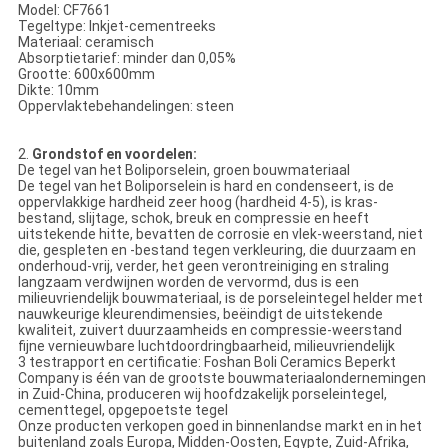
Model: CF7661
Tegeltype: Inkjet-cementreeks
Materiaal: ceramisch
Absorptietarief: minder dan 0,05%
Grootte: 600x600mm
Dikte: 10mm
Oppervlaktebehandelingen: steen
2.
Grondstof en voordelen:
De tegel van het Boliporselein, groen bouwmateriaal
De tegel van het Boliporselein is hard en condenseert, is de
oppervlakkige hardheid zeer hoog (hardheid 4-5), is kras-
bestand, slijtage, schok, breuk en compressie en heeft
uitstekende hitte, bevatten de corrosie en vlek-weerstand, niet
die, gespleten en -bestand tegen verkleuring, die duurzaam en
onderhoud-vrij, verder, het geen verontreiniging en straling
langzaam verdwijnen worden de vervormd, dus is een
milieuvriendelijk bouwmateriaal, is de porseleintegel helder met
nauwkeurige kleurendimensies, beëindigt de uitstekende
kwaliteit, zuivert duurzaamheids en compressie-weerstand
fijne vernieuwbare luchtdoordringbaarheid, milieuvriendelijk
3 testrapport en certificatie: Foshan Boli Ceramics Beperkt
Company is één van de grootste bouwmateriaalondernemingen
in Zuid-China, produceren wij hoofdzakelijk porseleintegel,
cementtegel, opgepoetste tegel
Onze producten verkopen goed in binnenlandse markt en in het
buitenland zoals Europa, Midden-Oosten, Egypte, Zuid-Afrika,