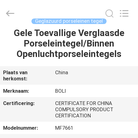
FOSHAN
BOLI
CERAMICS
CO.,LTD..
All
Geglazuurd porseleinen tegel
Rights
Reserved.
Gele Toevallige Verglaasde
HUIS
Porseleintegel/Binnen
PRODUCTEN
Openluchtporseleintegels
VIDEO'S
Plaats van
China
herkomst:
OVER
Merknaam:
BOLI
ONS
Certificering:
CERTIFICATE FOR CHINA
COMPULSORY PRODUCT
CERTIFICATION
FABRIEKSTOCHT
Modelnummer:
MF7661