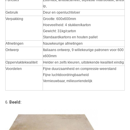
Functies
Zuurvast, antibacterieel, slijtvaste hitteisolatie, antisl
ip,
Gebruik
Deur en openluchtvloer
Verpakking
Grootte: 600x600mm
Hoeveelheid: 4 stukken/karton
Gewicht: 31kg/carton
Standaardkartons en houten pallet
Afmetingen
Nauwkeurige afmetingen
Ontwerp
Italiaans ontwerp, 9 willekeurige patronen voor 600
x600mm
Oppervlaktekwaliteit
Helder en zelfs kleuren, uitstekende kwaliteit eindig
Voordelen
Fijne duurzaamheid en compressie-weerstand
Fijne luchtdoordringbaarheid
Vernieuwbaar, milieuvriendelijk
6.
Beeld: