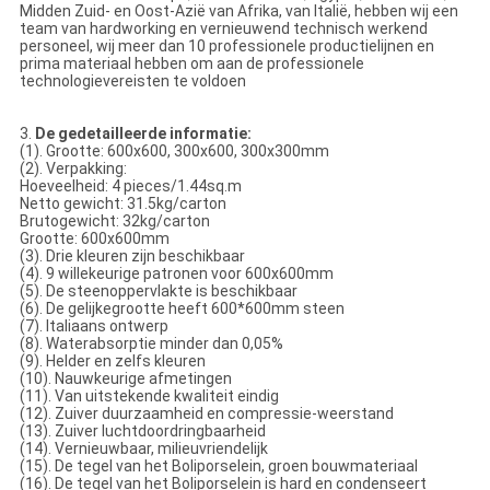
Midden Zuid- en Oost-Azië van Afrika, van Italië, hebben wij een
team van hardworking en vernieuwend technisch werkend
personeel, wij meer dan 10 professionele productielijnen en
prima materiaal hebben om aan de professionele
technologievereisten te voldoen
3.
De gedetailleerde informatie:
(1). Grootte: 600x600, 300x600, 300x300mm
(2). Verpakking:
Hoeveelheid: 4 pieces/1.44sq.m
Netto gewicht: 31.5kg/carton
Brutogewicht: 32kg/carton
Grootte: 600x600mm
(3). Drie kleuren zijn beschikbaar
(4). 9 willekeurige patronen voor 600x600mm
(5). De steenoppervlakte is beschikbaar
(6). De gelijkegrootte heeft 600*600mm steen
(7). Italiaans ontwerp
(8). Waterabsorptie minder dan 0,05%
(9). Helder en zelfs kleuren
(10). Nauwkeurige afmetingen
(11). Van uitstekende kwaliteit eindig
(12). Zuiver duurzaamheid en compressie-weerstand
(13). Zuiver luchtdoordringbaarheid
(14). Vernieuwbaar, milieuvriendelijk
(15). De tegel van het Boliporselein, groen bouwmateriaal
(16). De tegel van het Boliporselein is hard en condenseert