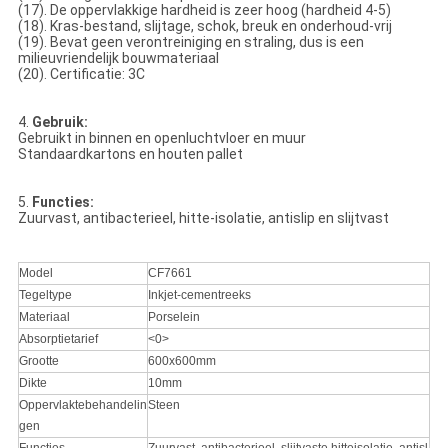
(17). De oppervlakkige hardheid is zeer hoog (hardheid 4-5)
(18). Kras-bestand, slijtage, schok, breuk en onderhoud-vrij
(19). Bevat geen verontreiniging en straling, dus is een
milieuvriendelijk bouwmateriaal
(20). Certificatie: 3C
4.
Gebruik:
Gebruikt in binnen en openluchtvloer en muur
Standaardkartons en houten pallet
5.
Functies:
Zuurvast, antibacterieel, hitte-isolatie, antislip en slijtvast
Model
CF7661
Tegeltype
Inkjet-cementreeks
Materiaal
Porselein
Absorptietarief
<0>
Grootte
600x600mm
Dikte
10mm
Oppervlaktebehandelin
Steen
gen