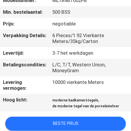
Modelnummer:
MLTA48T002PA
KWALITEITSCONTROLE
Min. bestelaantal:
500 BSS
NEEM
Prijs:
negotiable
CONTACT
Verpakking Details:
6 Pieces/1.92 Vierkante
MET
Meters/35kg/Carton
ONS
Levertijd:
3-7 het werkdagen
OP
Betalingscondities:
L/C, T/T, Western Union,
MoneyGram
VRAAG
Levering
10000 vierkante Meters
vermogen:
EEN
OFFERTE
Hoog licht:
,
moderne badkamerstegels
de moderne tegel van de porseleinvloer
SITEMAP
BESTE PRIJS