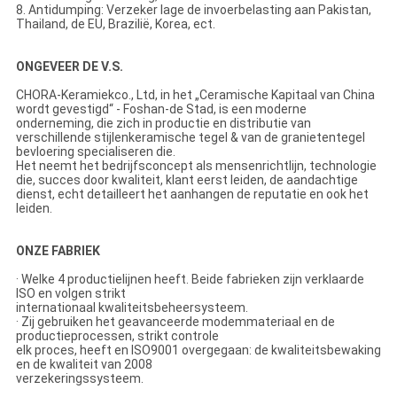
8. Antidumping: Verzeker lage de invoerbelasting aan Pakistan,
Thailand, de EU, Brazilië, Korea, ect.
ONGEVEER DE V.S.
CHORA-Keramiekco., Ltd, in het „Ceramische Kapitaal van China
wordt gevestigd“ - Foshan-de Stad, is een moderne
onderneming, die zich in productie en distributie van
verschillende stijlenkeramische tegel & van de granietentegel
bevloering specialiseren die.
Het neemt het bedrijfsconcept als mensenrichtlijn, technologie
die, succes door kwaliteit, klant eerst leiden, de aandachtige
dienst, echt detailleert het aanhangen de reputatie en ook het
leiden.
ONZE FABRIEK
· Welke 4 productielijnen heeft. Beide fabrieken zijn verklaarde
ISO en volgen strikt
internationaal kwaliteitsbeheersysteem.
· Zij gebruiken het geavanceerde modemmateriaal en de
productieprocessen, strikt controle
elk proces, heeft en ISO9001 overgegaan: de kwaliteitsbewaking
en de kwaliteit van 2008
verzekeringssysteem.