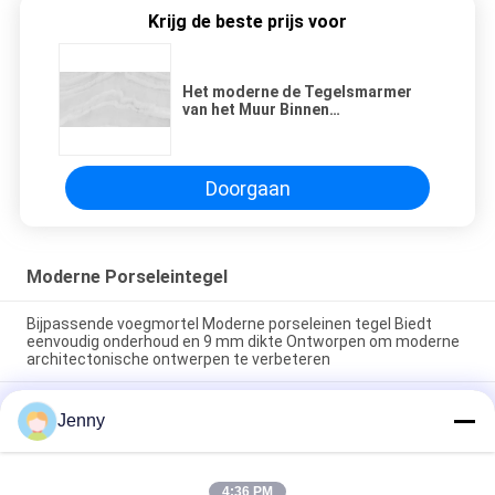
Krijg de beste prijs voor
Het moderne de Tegelsmarmer
van het Muur Binnen
Openluchtporselein kijkt als Grijze
Kleur
Doorgaan
Moderne Porseleintegel
Bijpassende voegmortel Moderne porseleinen tegel Biedt
eenvoudig onderhoud en 9 mm dikte Ontworpen om moderne
architectonische ontwerpen te verbeteren
Eenvoudig te onderhouden moderne porseleinen vloertegel
Jenny
met een gladde textuur, ontworpen om een strak oppervlak te
bieden dat bestand is tegen vlekken en dagelijkse slijtage
Zwevende Installatie Moderne Porseleinen Tegel Binnen 9mm
4:36 PM