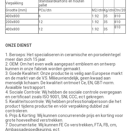
Standaardkartons en houten
Verpakking
pallet
Grootte (mm)
PCs/ctn
M2/ctn
Kg/ctn
Ctn/20
400x800
6
1.92
35
810
200x800
12
1.92
35
810
810
400x800
12
1.92
35
ONZE DIENST
1. Beroeps: Het specialiseren in ceramische en porseleintegel
meer dan zich 15 jaar.
2. OEM: Om het even welk aangepast embleem en ontwerp
kunnen in onze fabriek worden gemaakt.
3. Goede Kwaliteit: Onze productie is veilig aan Europese markt
en de markt van de V.S. Milieuvriendelijk, geen kwaad aan
menselijk lichaam. De kwaliteit ontmoet Ce, EN, GBT-norm.
Avaialble testrapport.
4. Sociale Controle: Wij hebben de sociale controle overgegaan
en certificaat zoals ISO 9001, SNI, CCC, ect gekregen.
5. Kwaliteitscontrole: Wij hebben professtionalpersoon die het
product tijdens productie en vóór verpakking dubbel zal
controleren.
6. Prijs & Korting: Wij kunnen concurrerende prijs en korting voor
grote hoeveelheid verstrekken.
7. Documentatie: Wij kunnen FE Co verstrekken, FTA, FB, cm,
Ambassadegoedkeuring, ect.