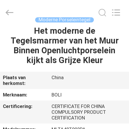
FOSHAN
BOLI
CERAMICS
CO.,LTD..
All
Moderne Porseleintegel
Rights
Reserved.
Het moderne de
HUIS
Tegelsmarmer van het Muur
PRODUCTEN
Binnen Openluchtporselein
kijkt als Grijze Kleur
VIDEO'S
Plaats van
China
herkomst:
OVER
ONS
Merknaam:
BOLI
Certificering:
CERTIFICATE FOR CHINA
FABRIEKSTOCHT
COMPULSORY PRODUCT
CERTIFICATION