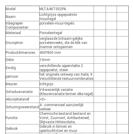
Model
MLTA48T002PA
Lichtgrijze opgepoetste
Naam:
muurtegel
Inbegrepen
porselein-muur-tegels
Componenten
Materiaal
Porseleintegel
verglaasde lichaam-gelijke
Discription
porseleinreeks, die de blik van
marmer ontspannen
Productdimensies
400*800 mm
Dikte
10mm
verschillende oppervlakte 2:
Eindig
opgepoetst, steen
het originele ontwerp van Italië, 9
patroon
Verschillende textuurcombinaties
kleuren
lichtgrijs
V4-wezenlijk variatie
Schaduwvariatie
(Kleurenvariatie binnen elke tegel)
Absorptietarief
<0>
4 - commercieel aanzienlijk
Schuringsweerstand
verkeer
Chemische bestand bestand en
Functie
Vorst, Zuurvast, Antibacterieel,
Slijtvaste Hitteisolatie,
Gebruik in binnen en
Gebruik
openluchtvloer en muur