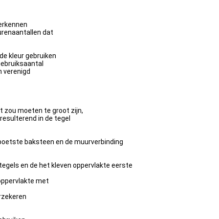
 erkennen
urenaantallen dat
de kleur gebruiken
gebruiksaantal
n verenigd
 zou moeten te groot zijn,
resulterend in de tegel
epoetste baksteen en de muurverbinding
egels en de het kleven oppervlakte eerste
noppervlakte met
erzekeren