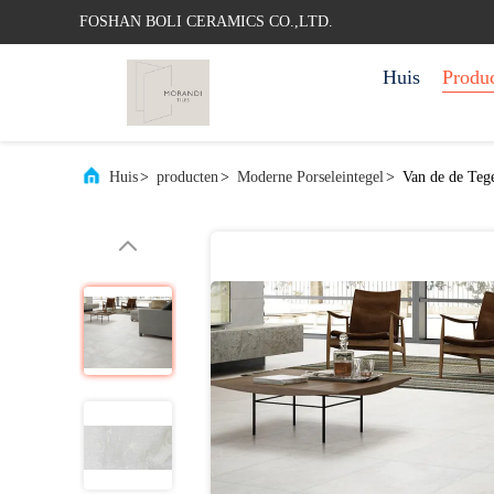
FOSHAN BOLI CERAMICS CO.,LTD.
Huis
Produ
Huis
>
producten
>
Moderne Porseleintegel
>
Van de de Teg