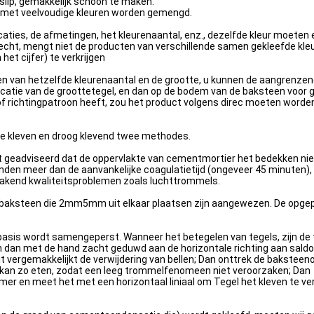
slip, gemakkelijk schoon te maken.
 met veelvoudige kleuren worden gemengd.
aties, de afmetingen, het kleurenaantal, enz., dezelfde kleur moeten
hecht, mengt niet de producten van verschillende samen gekleefde kle
et cijfer) te verkrijgen
ken van hetzelfde kleurenaantal en de grootte, u kunnen de aangrenzen
ificatie van de groottetegel, en dan op de bodem van de baksteen voor 
of richtingpatroon heeft, zou het product volgens direc moeten worde
te kleven en droog klevend twee methodes.
 geadviseerd dat de oppervlakte van cementmortier het bedekken niet
nden meer dan de aanvankelijke coagulatietijd (ongeveer 45 minuten), 
rzakend kwaliteitsproblemen zoals luchttrommels.
e baksteen die 2mm5mm uit elkaar plaatsen zijn aangewezen. De opg
asis wordt samengeperst. Wanneer het betegelen van tegels, zijn de t
n dan met de hand zacht geduwd aan de horizontale richting aan saldo
t vergemakkelijkt de verwijdering van bellen; Dan onttrek de bakstee
kan zo eten, zodat een leeg trommelfenomeen niet veroorzaken; Dan
er en meet het met een horizontaal liniaal om Tegel het kleven te v