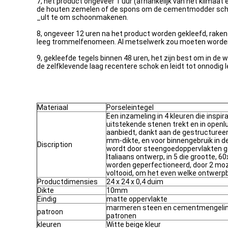
7, het product ongeveer 1 uur (afhankelijk van het klimaa
de houten zemelen of de spons om de cementmodder schoon te
_ult te om schoonmakenen.
8, ongeveer 12 uren na het product worden gekleefd, raken
leeg trommelfenomeen. Al metselwerk zou moeten worden ge
9, gekleefde tegels binnen 48 uren, het zijn best om in de 
de zelfklevende laag recentere schok en leidt tot onnodi
Materiaal
Porseleintegel
Een inzameling in 4 kleuren die inspir
uitstekende stenen trekt en in openlu
aanbiedt, dankt aan de gestructureer
mm-dikte, en voor binnengebruik in de
Discription
wordt door steengoedoppervlakten ge
Italiaans ontwerp, in 5 die grootte, 
worden geperfectioneerd, door 2 moz
voltooid, om het even welke ontwerpb
Productdimensies
24 x 24 x 0,4 duim
Dikte
10mm
Eindig
matte oppervlakte
marmeren steen en cementmengeli
patroon
patronen
kleuren
Witte beige kleur