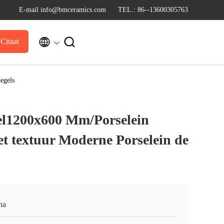
E-mail info@bmceramics.com
TEL.: 86--13600305763


Citaat
egels
el1200x600 Mm/Porselein
t textuur Moderne Porselein de
na