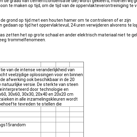
t en de graad van cementcondensatie die) wordt gekleefd, moeten wij g
 maken op tijd, om de tijd van de oppervlakteverontreiniging te vermi
 de grond op tijd met een houten hamer om te controleren of er zijn
daan op tijd het oppervlaktevuil, 24 uren verwijderen alvorens te lo
was zetten het op grote schaal en ander elektrisch materiaal niet te ge
g leeg trommelfenomeen.
atie van de intense veranderlijkheid van
cht veelzijdige oplossingen voor en binnen
de afwerking ook beschikbaar in de 20
 natuurlijke versie. De sterkte van steen
ïnterpreteerd door technologie en
60x60, 30x60, 30x30, 20x40 en 20x20 cm
aïeken in alle inzamelingskleuren wordt
ehoefte tevreden te stellen die
ngs15random