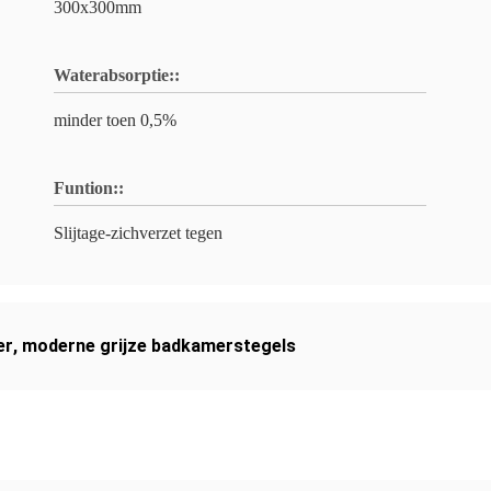
300x300mm
Waterabsorptie::
minder toen 0,5%
Funtion::
Slijtage-zichverzet tegen
er
,
moderne grijze badkamerstegels