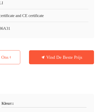
LI
ertificate and CE certificate
86A31
t Ons Op
Vind De Beste Prijs
Kleur::