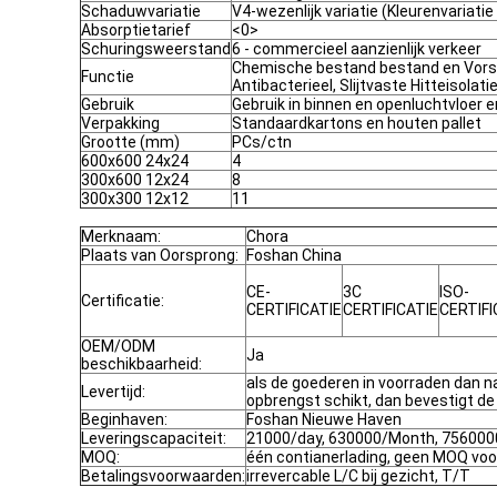
Schaduwvariatie
V4-wezenlijk variatie (Kleurenvariatie
Absorptietarief
<0>
Schuringsweerstand
6 - commercieel aanzienlijk verkeer
Chemische bestand bestand en Vorst
Functie
Antibacterieel, Slijtvaste Hitteisolatie
Gebruik
Gebruik in binnen en openluchtvloer 
Verpakking
Standaardkartons en houten pallet
Grootte (mm)
PCs/ctn
600x600 24x24
4
300x600 12x24
8
300x300 12x12
11
Merknaam:
Chora
Plaats van Oorsprong:
Foshan China
CE-
3C
ISO-
Certificatie:
CERTIFICATIE
CERTIFICATIE
CERTIFI
OEM/ODM
Ja
beschikbaarheid:
als de goederen in voorraden dan n
Levertijd:
opbrengst schikt, dan bevestigt d
Beginhaven:
Foshan Nieuwe Haven
Leveringscapaciteit:
21000/day, 630000/Month, 756000
MOQ:
één contianerlading, geen MOQ voo
Betalingsvoorwaarden:
irrevercable L/C bij gezicht, T/T