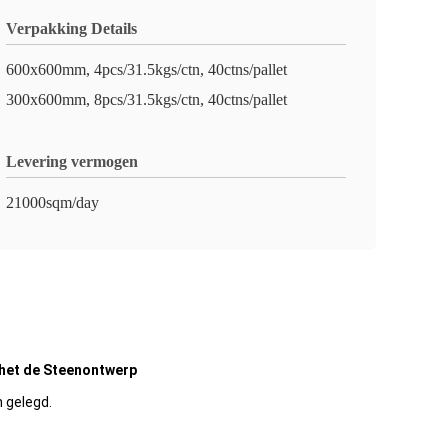
Verpakking Details
600x600mm, 4pcs/31.5kgs/ctn, 40ctns/pallet
300x600mm, 8pcs/31.5kgs/ctn, 40ctns/pallet
Levering vermogen
21000sqm/day
 het de Steenontwerp
n gelegd.