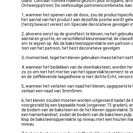
Glans: Concaaf-convex malend gezicht plus flitsglans, anti
Ontwerppatroon: De veelvoudige patronencombinatie, kan
1, wanneer het openen van de doos, zou de productspecific
het aantal van het product aan dezelfde positie wordt ge
(tenzij bewust vereist om Speciale decoratieve gevolgen in h
2, alvorens eerst op de grondtest te kleven, na het gebrui
aantal en grootte, en verschillend kleurenaantal, de class
om te wijzen op. Als de baksteenoppervlakte een patroon 
tion van het patroon, het best decoratieve gevolgen.
3, momenteel, tegel het kleven gebruiken meestal het nat
4, wanneer het bedekken van de vloerbaksteen, worden het
zo zo om niet het mortier van het oppervlaktecement te vi
en de zelfklevende laagadhesie is niet dichte Echt, veroo
5, wanneer het verlaten van naad het kleven, opgepoetst
verlaat een naad van 3mm5mm.
6, het kleven zouden moeten worden uitgevoerd nadat de b
voorgesteld bij een bepaalde hoek (ongeveer 15 graden), e
de bodem van de baksteen en de het kleven oppervlakte. Di
een hamerhandvat, zodat de bodem van de baksteen pulp 
klop de baksteenoppervlakte op niveau met een houten ham
niveau.