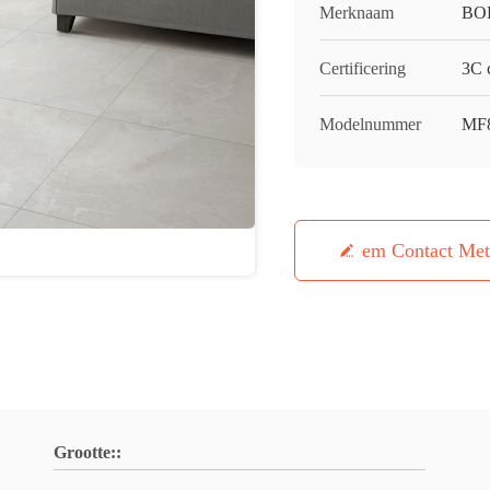
Merknaam
BO
Certificering
3C c
Modelnummer
MF
Neem Contact Me
Grootte::