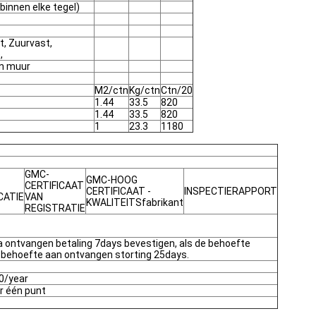
 binnen elke tegel)
, Zuurvast,
,
en muur
M2/ctn
Kg/ctn
Ctn/20
1.44
33.5
820
1.44
33.5
820
1
23.3
1180
GMC-
GMC-HOOG
CERTIFICAAT
CERTIFICAAT -
INSPECTIERAPPORT
CATIE
VAN
KWALITEITSfabrikant
REGISTRATIE
a ontvangen betaling 7days bevestigen, als de behoefte
e behoefte aan ontvangen storting 25days.
0/year
r één punt