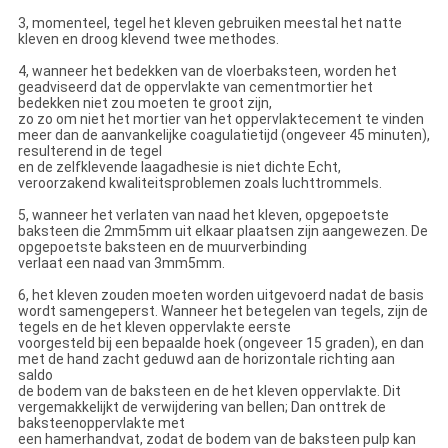
3, momenteel, tegel het kleven gebruiken meestal het natte
kleven en droog klevend twee methodes.
4, wanneer het bedekken van de vloerbaksteen, worden het
geadviseerd dat de oppervlakte van cementmortier het
bedekken niet zou moeten te groot zijn,
zo zo om niet het mortier van het oppervlaktecement te vinden
meer dan de aanvankelijke coagulatietijd (ongeveer 45 minuten),
resulterend in de tegel
en de zelfklevende laagadhesie is niet dichte Echt,
veroorzakend kwaliteitsproblemen zoals luchttrommels.
5, wanneer het verlaten van naad het kleven, opgepoetste
baksteen die 2mm5mm uit elkaar plaatsen zijn aangewezen. De
opgepoetste baksteen en de muurverbinding
verlaat een naad van 3mm5mm.
6, het kleven zouden moeten worden uitgevoerd nadat de basis
wordt samengeperst. Wanneer het betegelen van tegels, zijn de
tegels en de het kleven oppervlakte eerste
voorgesteld bij een bepaalde hoek (ongeveer 15 graden), en dan
met de hand zacht geduwd aan de horizontale richting aan
saldo
de bodem van de baksteen en de het kleven oppervlakte. Dit
vergemakkelijkt de verwijdering van bellen; Dan onttrek de
baksteenoppervlakte met
een hamerhandvat, zodat de bodem van de baksteen pulp kan