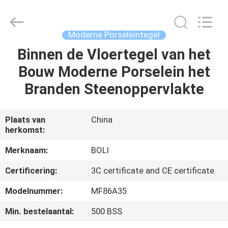
FOSHAN
BOLI
CERAMICS
CO.,LTD..
All
Moderne Porseleintegel
Rights
Reserved.
Binnen de Vloertegel van het
HUIS
Bouw Moderne Porselein het
PRODUCTEN
Branden Steenoppervlakte
VIDEO'S
Plaats van
China
herkomst:
OVER
Merknaam:
BOLI
ONS
Certificering:
3C certificate and CE certificate
Modelnummer:
MF86A35
FABRIEKSTOCHT
Min. bestelaantal:
500 BSS