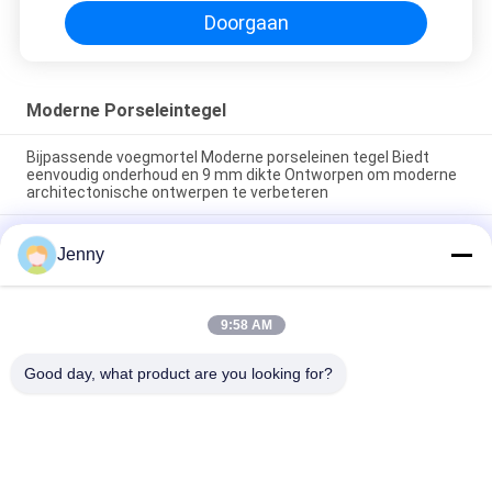
Doorgaan
Moderne Porseleintegel
Bijpassende voegmortel Moderne porseleinen tegel Biedt
eenvoudig onderhoud en 9 mm dikte Ontworpen om moderne
architectonische ontwerpen te verbeteren
Eenvoudig te onderhouden moderne porseleinen vloertegel
Jenny
met een gladde textuur, ontworpen om een strak oppervlak te
bieden dat bestand is tegen vlekken en dagelijkse slijtage
Zwevende Installatie Moderne Porseleinen Tegel Binnen 9mm
9:58 AM
Dikte Perfecte Keuze Duurzaam Oppervlak Ideaal Voor
Grootschalige Projecten
Good day, what product are you looking for?
populaire categorieën
Alle
Geglazuurd 
De Steen Kijkt 