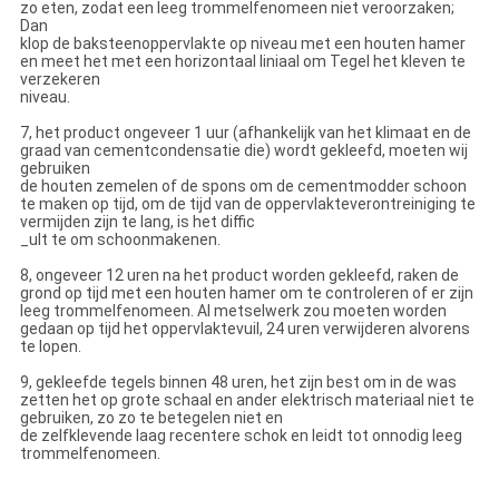
zo eten, zodat een leeg trommelfenomeen niet veroorzaken;
Dan
klop de baksteenoppervlakte op niveau met een houten hamer
en meet het met een horizontaal liniaal om Tegel het kleven te
verzekeren
niveau.
7, het product ongeveer 1 uur (afhankelijk van het klimaat en de
graad van cementcondensatie die) wordt gekleefd, moeten wij
gebruiken
de houten zemelen of de spons om de cementmodder schoon
te maken op tijd, om de tijd van de oppervlakteverontreiniging te
vermijden zijn te lang, is het diffic
_ult te om schoonmakenen.
8, ongeveer 12 uren na het product worden gekleefd, raken de
grond op tijd met een houten hamer om te controleren of er zijn
leeg trommelfenomeen. Al metselwerk zou moeten worden
gedaan op tijd het oppervlaktevuil, 24 uren verwijderen alvorens
te lopen.
9, gekleefde tegels binnen 48 uren, het zijn best om in de was
zetten het op grote schaal en ander elektrisch materiaal niet te
gebruiken, zo zo te betegelen niet en
de zelfklevende laag recentere schok en leidt tot onnodig leeg
trommelfenomeen.