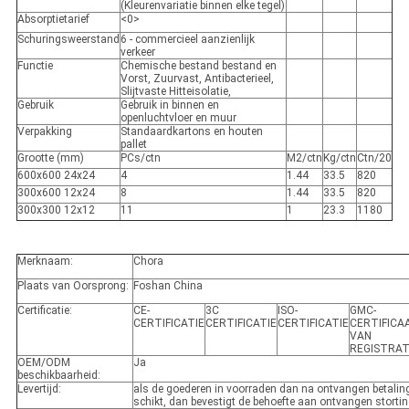
(Kleurenvariatie binnen elke tegel)
Absorptietarief
<0>
Schuringsweerstand
6 - commercieel aanzienlijk
verkeer
Functie
Chemische bestand bestand en
Vorst, Zuurvast, Antibacterieel,
Slijtvaste Hitteisolatie,
Gebruik
Gebruik in binnen en
openluchtvloer en muur
Verpakking
Standaardkartons en houten
pallet
Grootte (mm)
PCs/ctn
M2/ctn
Kg/ctn
Ctn/20
600x600 24x24
4
1.44
33.5
820
300x600 12x24
8
1.44
33.5
820
300x300 12x12
11
1
23.3
1180
Merknaam:
Chora
Plaats van Oorsprong:
Foshan China
Certificatie:
CE-
3C
ISO-
GMC-
CERTIFICATIE
CERTIFICATIE
CERTIFICATIE
CERTIFICA
VAN
REGISTRAT
OEM/ODM
Ja
beschikbaarheid:
Levertijd:
als de goederen in voorraden dan na ontvangen betaling
schikt, dan bevestigt de behoefte aan ontvangen storti