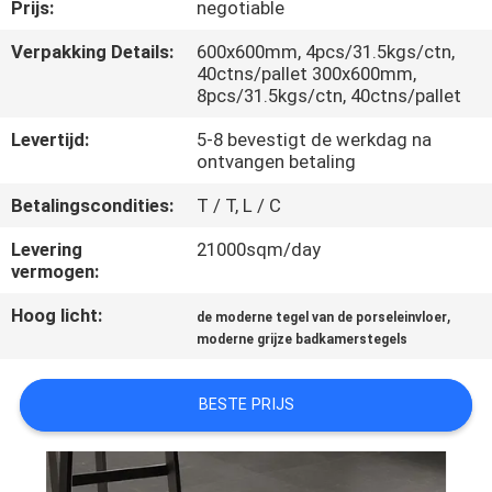
KWALITEITSCONTROLE
Prijs:
negotiable
Verpakking Details:
600x600mm, 4pcs/31.5kgs/ctn,
40ctns/pallet 300x600mm,
NEEM
8pcs/31.5kgs/ctn, 40ctns/pallet
CONTACT
Levertijd:
5-8 bevestigt de werkdag na
MET
ontvangen betaling
ONS
Betalingscondities:
T / T, L / C
OP
Levering
21000sqm/day
vermogen:
VRAAG
Hoog licht:
,
de moderne tegel van de porseleinvloer
EEN
moderne grijze badkamerstegels
OFFERTE
BESTE PRIJS
SITEMAP