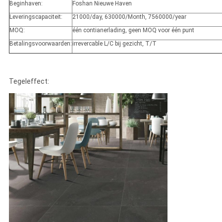
Beginhaven:
Foshan Nieuwe Haven
Leveringscapaciteit:
21000/day, 630000/Month, 7560000/year
MOQ:
één contianerlading, geen MOQ voor één punt
Betalingsvoorwaarden:
irrevercable L/C bij gezicht, T/T
Tegeleffect: