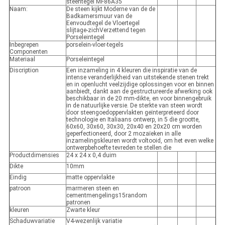
steentegel MF86A35
Naam:
De steen kijkt Moderne van de de
Badkamersmuur van de
Eenvoudtegel de Vloertegel
slijtage-zichVerzettend tegen
Porseleintegel
Inbegrepen
porselein-vloer-tegels
Componenten
Materiaal
Porseleintegel
Discription
Een inzameling in 4 kleuren die inspiratie van de
intense veranderlijkheid van uitstekende stenen trekt
en in openlucht veelzijdige oplossingen voor en binnen
aanbiedt, dankt aan de gestructureerde afwerking ook
beschikbaar in de 20 mm-dikte, en voor binnengebruik
in de natuurlijke versie. De sterkte van steen wordt
door steengoedoppervlakten geïnterpreteerd door
technologie en Italiaans ontwerp, in 5 die grootte,
60x60, 30x60, 30x30, 20x40 en 20x20 cm worden
geperfectioneerd, door 2 mozaïeken in alle
inzamelingskleuren wordt voltooid, om het even welke
ontwerpbehoefte tevreden te stellen die
Productdimensies
24 x 24 x 0,4 duim
Dikte
10mm
Eindig
matte oppervlakte
patroon
marmeren steen en
cementmengelings15random
patronen
kleuren
Zwarte kleur
Schaduwvariatie
V4-wezenlijk variatie