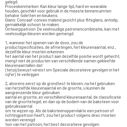
gelegd.
Proceskenmerken: Kan kleur lange tijd, hard en wearable
houden, geschikt voor gebruik in de meeste binnenruimten
behalve toiletten en keukens.
Glans: Concaaf-convex malend gezicht plus flitsglans, antislip,
gemakkelijk schoon te maken.
Ontwerppatroon: De veelvoudige patronencombinatie, kan met
veelvoudige kleuren worden gemengd.
1, wanneer het openen van de doos, zou de
productspecificaties, de afmetingen, het kleurenaantal, enz.,
dezelfde kleur moeten erkennen
het aantal van het product aan dezelfde positie wordt gehecht,
mengt niet de producten van verschillende samen gekleefde
kleurenaantallen dat
(tenzij bewust vereist om Speciale decoratieve gevolgen in het
cijfer) te verkrijgen
2, alvorens eerst op de grondtest te kleven, na het gebruiken
van hetzelfde kleurenaantal en de grootte, u kunnen de
aangrenzende kleur gebruiken
aantal en grootte, en verschillend kleurenaantal, de classificatie
van de groottetegel, en dan op de bodem van de baksteen voor
gebruiksaantal
om te wijzen op. Als de baksteenoppervlakte een patroon of
richtingpatroon heeft, zou het product volgens direc moeten
worden verenigd
tion van het patroon, het best decoratieve gevolgen.