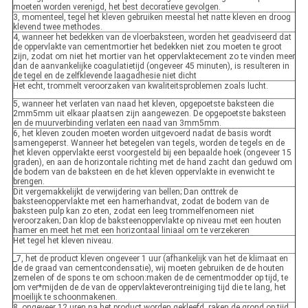
moeten worden verenigd, het best decoratieve gevolgen.
3, momenteel, tegel het kleven gebruiken meestal het natte kleven en droog
klevend twee methodes.
4, wanneer het bedekken van de vloerbaksteen, worden het geadviseerd dat
de oppervlakte van cementmortier het bedekken niet zou moeten te groot
zijn, zodat om niet het mortier van het oppervlaktecement zo te vinden meer
dan de aanvankelijke coagulatietijd (ongeveer 45 minuten), is resulteren in
de tegel en de zelfklevende laagadhesie niet dicht
Het echt, trommelt veroorzaken van kwaliteitsproblemen zoals lucht.
5, wanneer het verlaten van naad het kleven, opgepoetste baksteen die
2mm5mm uit elkaar plaatsen zijn aangewezen. De opgepoetste baksteen
en de muurverbinding verlaten een naad van 3mm5mm.
6, het kleven zouden moeten worden uitgevoerd nadat de basis wordt
samengeperst. Wanneer het betegelen van tegels, worden de tegels en de
het kleven oppervlakte eerst voorgesteld bij een bepaalde hoek (ongeveer 15
graden), en aan de horizontale richting met de hand zacht dan geduwd om
de bodem van de baksteen en de het kleven oppervlakte in evenwicht te
brengen.
Dit vergemakkelijkt de verwijdering van bellen; Dan onttrek de
baksteenoppervlakte met een hamerhandvat, zodat de bodem van de
baksteen pulp kan zo eten, zodat een leeg trommelfenomeen niet
veroorzaken; Dan klop de baksteenoppervlakte op niveau met een houten
hamer en meet het met een horizontaal liniaal om te verzekeren
Het tegel het kleven niveau.
_7, het de product kleven ongeveer 1 uur (afhankelijk van het de klimaat en
de de graad van cementcondensatie), wij moeten gebruiken de de houten
zemelen of de spons te om schoon:maken de de cementmodder op tijd, te
om ver*mijden de de van de oppervlakteverontreiniging tijd die te lang, het
moeilijk te schoonmakenen.
8, ongeveer 12 uren na het product worden gekleefd, raken de grond op tijd