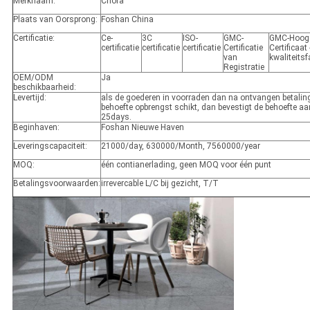
Merknaam:
Chora
Plaats van Oorsprong:
Foshan China
Certificatie:
Ce-
3C
ISO-
GMC-
GMC-Hoog
certificatie
certificatie
certificatie
Certificatie
Certificaat 
van
kwaliteitsf
Registratie
OEM/ODM
Ja
beschikbaarheid:
Levertijd:
als de goederen in voorraden dan na ontvangen betalin
behoefte opbrengst schikt, dan bevestigt de behoefte a
25days.
Beginhaven:
Foshan Nieuwe Haven
Leveringscapaciteit:
21000/day, 630000/Month, 7560000/year
MOQ:
één contianerlading, geen MOQ voor één punt
Betalingsvoorwaarden:
irrevercable L/C bij gezicht, T/T