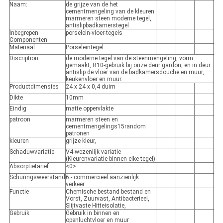
Naam:
de grijze van de het
cementmengeling van de kleuren
marmeren steen moderne tegel,
antislipbadkamerstegel
Inbegrepen
porselein-vloer-tegels
Componenten
Materiaal
Porseleintegel
Discription
de moderne tegel van de steenmengeling, vorm
gemaakt, R10-gebruik bij onze deur gardon, en in deur
antislip de vloer van de badkamersdouche en muur,
keukenvloer en muur.
Productdimensies
24 x 24 x 0,4 duim
Dikte
10mm
Eindig
matte oppervlakte
patroon
marmeren steen en
cementmengelings15random
patronen
kleuren
grijze kleur,
Schaduwvariatie
V4-wezenlijk variatie
(Kleurenvariatie binnen elke tegel)
Absorptietarief
<0>
Schuringsweerstand
6 - commercieel aanzienlijk
verkeer
Functie
Chemische bestand bestand en
Vorst, Zuurvast, Antibacterieel,
Slijtvaste Hitteisolatie,
Gebruik
Gebruik in binnen en
openluchtvloer en muur