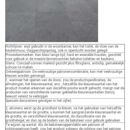
Richtlijnen: wijd gebruikt in de woonkamer, kan het toilet, de vloer van de
keukenmuur, vlaggeschipopslag, ook in openlucht worden gelegd.
Proceskenmerken: Kan kleur lange tijd, hard en wearable houden, geschikt
voor gebruik in de meeste binnenruimten behalve toiletten en keukens.
Glans: Concaaf-convex malend gezicht plus flitsglans, antislip, gemakkelijk
schoon te maken.
Ontwerppatroon: De veelvoudige patronencombinatie, kan met veelvoudige
kleuren worden gemengd.
1, wanneer het openen van de doos, zou de productspecificaties, de
afmetingen, het kleurenaantal, enz., hetzelfde die kleurenaantal van het
product moeten erkennen aan dezelfde positie wordt gehecht, mengt niet de
producten van verschillende samen gekleefde kleurenaantallen (tenzij
bewust vereist te verkrijgen
Speciale decoratieve gevolgen in het cijfer)
2, alvorens eerst op de grondtest te kleven, na het gebruiken van hetzelfde
kleurenaantal en de grootte, u kunnen het aangrenzende kleurenaantal en
de grootte, en verschillend kleurenaantal, de classificatie van de
groottetegel, en dan op de bodem van de baksteen voor gebruik gebruiken
Te wijzen op aantal. Als de baksteenoppervlakte een patroon of
richtingpatroon heeft, zou het product volgens de richting van het patroon