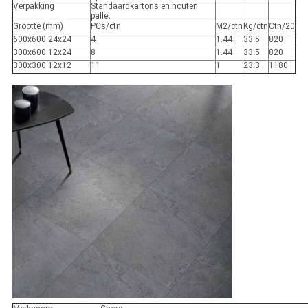
Verpakking
Standaardkartons en houten
pallet
Grootte (mm)
PCs/ctn
M2/ctn
Kg/ctn
Ctn/20
600x600 24x24
4
1.44
33.5
820
300x600 12x24
8
1.44
33.5
820
300x300 12x12
11
1
23.3
1180