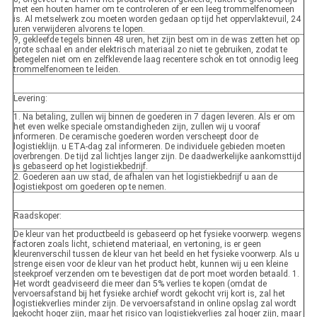
met een houten hamer om te controleren of er een leeg trommelfenomeen
is. Al metselwerk zou moeten worden gedaan op tijd het oppervlaktevuil, 24
uren verwijderen alvorens te lopen.
9, gekleefde tegels binnen 48 uren, het zijn best om in de was zetten het op
grote schaal en ander elektrisch materiaal zo niet te gebruiken, zodat te
betegelen niet om en zelfklevende laag recentere schok en tot onnodig leeg
trommelfenomeen te leiden.
Levering:
1. Na betaling, zullen wij binnen de goederen in 7 dagen leveren. Als er om
het even welke speciale omstandigheden zijn, zullen wij u vooraf
informeren. De ceramische goederen worden verscheept door de
logistieklijn. u ETA-dag zal informeren. De individuele gebieden moeten
overbrengen. De tijd zal lichtjes langer zijn. De daadwerkelijke aankomsttijd
is gebaseerd op het logistiekbedrijf.
2. Goederen aan uw stad, de afhalen van het logistiekbedrijf u aan de
logistiekpost om goederen op te nemen.
Raadskoper:
De kleur van het productbeeld is gebaseerd op het fysieke voorwerp. wegens
factoren zoals licht, schietend materiaal, en vertoning, is er geen
kleurenverschil tussen de kleur van het beeld en het fysieke voorwerp. Als u
strenge eisen voor de kleur van het product hebt, kunnen wij u een kleine
steekproef verzenden om te bevestigen dat de port moet worden betaald. 1.
Het wordt geadviseerd die meer dan 5% verlies te kopen (omdat de
vervoersafstand bij het fysieke archief wordt gekocht vrij kort is, zal het
logistiekverlies minder zijn. De vervoersafstand in online opslag zal wordt
gekocht hoger zijn, maar het risico van logistiekverlies zal hoger zijn, maar