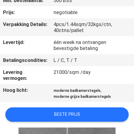
Min. bestelaantal:
500 BSS
KWALITEITSCONTROLE
Prijs:
negotiable
NEEM
Verpakking Details:
4pcs/1.44sqm/32kgs/ctn,
40ctns/pallet
CONTACT
MET
Levertijd:
één week na ontvangen
bevestigde betaling
ONS
Betalingscondities:
L / C, T / T
OP
Levering
21000/sqm /day
vermogen:
VRAAG
Hoog licht:
,
EEN
moderne badkamerstegels
moderne grijze badkamerstegels
OFFERTE
BESTE PRIJS
SITEMAP