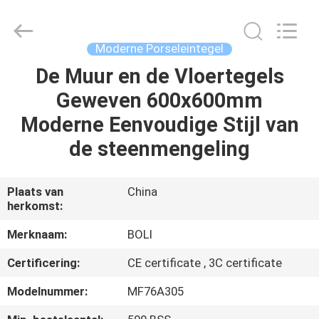
FOSHAN
BOLI
CERAMICS
CO.,LTD..
All
Moderne Porseleintegel
Rights
Reserved.
De Muur en de Vloertegels
HUIS
Geweven 600x600mm
PRODUCTEN
Moderne Eenvoudige Stijl van
de steenmengeling
VIDEO'S
Plaats van
China
herkomst:
OVER
ONS
Merknaam:
BOLI
Certificering:
CE certificate , 3C certificate
FABRIEKSTOCHT
Modelnummer:
MF76A305