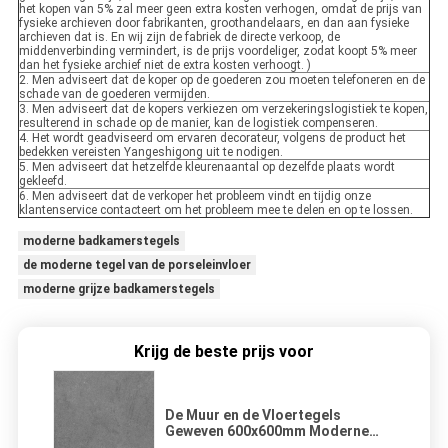
het kopen van 5% zal meer geen extra kosten verhogen, omdat de prijs van
fysieke archieven door fabrikanten, groothandelaars, en dan aan fysieke
archieven dat is. En wij zijn de fabriek de directe verkoop, de
middenverbinding vermindert, is de prijs voordeliger, zodat koopt 5% meer
dan het fysieke archief niet de extra kosten verhoogt. )
2. Men adviseert dat de koper op de goederen zou moeten telefoneren en de
schade van de goederen vermijden.
3. Men adviseert dat de kopers verkiezen om verzekeringslogistiek te kopen,
resulterend in schade op de manier, kan de logistiek compenseren.
4. Het wordt geadviseerd om ervaren decorateur, volgens de product het
bedekken vereisten Yangeshigong uit te nodigen.
5. Men adviseert dat hetzelfde kleurenaantal op dezelfde plaats wordt
gekleefd.
6. Men adviseert dat de verkoper het probleem vindt en tijdig onze
klantenservice contacteert om het probleem mee te delen en op te lossen.
moderne badkamerstegels
de moderne tegel van de porseleinvloer
moderne grijze badkamerstegels
Krijg de beste prijs voor
De Muur en de Vloertegels
Geweven 600x600mm Moderne
Eenvoudige Stijl van de