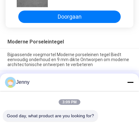
steenmengeling
Doorgaan
Moderne Porseleintegel
Bijpassende voegmortel Moderne porseleinen tegel Biedt
eenvoudig onderhoud en 9 mm dikte Ontworpen om moderne
architectonische ontwerpen te verbeteren
Eenvoudig te onderhouden moderne porseleinen vloertegel
Jenny
met een gladde textuur, ontworpen om een strak oppervlak te
bieden dat bestand is tegen vlekken en dagelijkse slijtage
Zwevende Installatie Moderne Porseleinen Tegel Binnen 9mm
3:09 PM
Dikte Perfecte Keuze Duurzaam Oppervlak Ideaal Voor
Grootschalige Projecten
Good day, what product are you looking for?
populaire categorieën
Alle