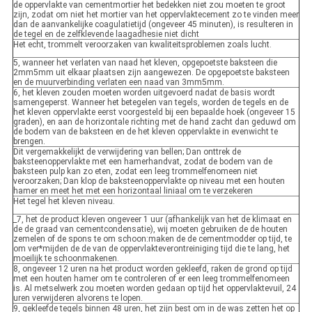
de oppervlakte van cementmortier het bedekken niet zou moeten te groot
zijn, zodat om niet het mortier van het oppervlaktecement zo te vinden meer
dan de aanvankelijke coagulatietijd (ongeveer 45 minuten), is resulteren in
de tegel en de zelfklevende laagadhesie niet dicht
Het echt, trommelt veroorzaken van kwaliteitsproblemen zoals lucht.
5, wanneer het verlaten van naad het kleven, opgepoetste baksteen die
2mm5mm uit elkaar plaatsen zijn aangewezen. De opgepoetste baksteen
en de muurverbinding verlaten een naad van 3mm5mm.
6, het kleven zouden moeten worden uitgevoerd nadat de basis wordt
samengeperst. Wanneer het betegelen van tegels, worden de tegels en de
het kleven oppervlakte eerst voorgesteld bij een bepaalde hoek (ongeveer 15
graden), en aan de horizontale richting met de hand zacht dan geduwd om
de bodem van de baksteen en de het kleven oppervlakte in evenwicht te
brengen.
Dit vergemakkelijkt de verwijdering van bellen; Dan onttrek de
baksteenoppervlakte met een hamerhandvat, zodat de bodem van de
baksteen pulp kan zo eten, zodat een leeg trommelfenomeen niet
veroorzaken; Dan klop de baksteenoppervlakte op niveau met een houten
hamer en meet het met een horizontaal liniaal om te verzekeren
Het tegel het kleven niveau.
_7, het de product kleven ongeveer 1 uur (afhankelijk van het de klimaat en
de de graad van cementcondensatie), wij moeten gebruiken de de houten
zemelen of de spons te om schoon:maken de de cementmodder op tijd, te
om ver*mijden de de van de oppervlakteverontreiniging tijd die te lang, het
moeilijk te schoonmakenen.
8, ongeveer 12 uren na het product worden gekleefd, raken de grond op tijd
met een houten hamer om te controleren of er een leeg trommelfenomeen
is. Al metselwerk zou moeten worden gedaan op tijd het oppervlaktevuil, 24
uren verwijderen alvorens te lopen.
9, gekleefde tegels binnen 48 uren, het zijn best om in de was zetten het op