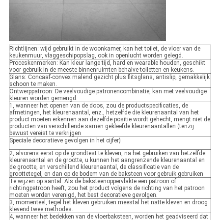
Richtlijnen: wijd gebruikt in de woonkamer, kan het toilet, de vloer van de
keukenmuur, vlaggeschipopslag, ook in openlucht worden gelegd.
Proceskenmerken: Kan kleur lange tijd, hard en wearable houden, geschikt
voor gebruik in de meeste binnenruimten behalve toiletten en keukens.
Glans: Concaaf-convex malend gezicht plus flitsglans, antislip, gemakkelijk
schoon te maken.
Ontwerppatroon: De veelvoudige patronencombinatie, kan met veelvoudige
kleuren worden gemengd.
1, wanneer het openen van de doos, zou de productspecificaties, de
afmetingen, het kleurenaantal, enz., hetzelfde die kleurenaantal van het
product moeten erkennen aan dezelfde positie wordt gehecht, mengt niet de
producten van verschillende samen gekleefde kleurenaantallen (tenzij
bewust vereist te verkrijgen
Speciale decoratieve gevolgen in het cijfer)
2, alvorens eerst op de grondtest te kleven, na het gebruiken van hetzelfde
kleurenaantal en de grootte, u kunnen het aangrenzende kleurenaantal en
de grootte, en verschillend kleurenaantal, de classificatie van de
groottetegel, en dan op de bodem van de baksteen voor gebruik gebruiken
Te wijzen op aantal. Als de baksteenoppervlakte een patroon of
richtingpatroon heeft, zou het product volgens de richting van het patroon
moeten worden verenigd, het best decoratieve gevolgen.
3, momenteel, tegel het kleven gebruiken meestal het natte kleven en droog
klevend twee methodes.
4, wanneer het bedekken van de vloerbaksteen, worden het geadviseerd dat