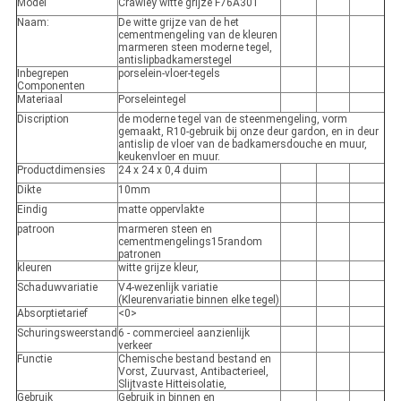
Model
Crawley witte grijze F76A301
Naam:
De witte grijze van de het
cementmengeling van de kleuren
marmeren steen moderne tegel,
antislipbadkamerstegel
Inbegrepen
porselein-vloer-tegels
Componenten
Materiaal
Porseleintegel
Discription
de moderne tegel van de steenmengeling, vorm
gemaakt, R10-gebruik bij onze deur gardon, en in deur
antislip de vloer van de badkamersdouche en muur,
keukenvloer en muur.
Productdimensies
24 x 24 x 0,4 duim
Dikte
10mm
Eindig
matte oppervlakte
patroon
marmeren steen en
cementmengelings15random
patronen
kleuren
witte grijze kleur,
Schaduwvariatie
V4-wezenlijk variatie
(Kleurenvariatie binnen elke tegel)
Absorptietarief
<0>
Schuringsweerstand
6 - commercieel aanzienlijk
verkeer
Functie
Chemische bestand bestand en
Vorst, Zuurvast, Antibacterieel,
Slijtvaste Hitteisolatie,
Gebruik
Gebruik in binnen en