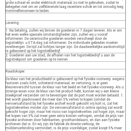
grote schaal en ander elektrisch materiaal zo niet te gebruiken, zodat te
betegelen niet om en zelfklevende laag recentere schok en tot onnodig leeg
trommelfenomeen te leiden.
Levering:
1. Na betaling, zullen wij binnen de goederen in 7 dagen leveren. Als er om
het even welke speciale omstandigheden zijn, zullen wij u vooraf
informeren. De ceramische goederen worden verscheept door de
logistieklijn. u ETA-dag zal informeren. De individuele gebieden moeten
overbrengen. De tijd zal lichtjes langer zijn. De daadwerkelijke aankomsttijd
is gebaseerd op het logistiekbedrijf.
2. Goederen aan uw stad, de afhalen van het logistiekbedrijf u aan de
logistiekpost om goederen op te nemen.
Raadskoper:
De kleur van het productbeeld is gebaseerd op het fysieke voorwerp. wegens
factoren zoals licht, schietend materiaal, en vertoning, is er geen
kleurenverschil tussen de kleur van het beeld en het fysieke voorwerp. Als u
strenge eisen voor de kleur van het product hebt, kunnen wij u een kleine
steekproef verzenden om te bevestigen dat de port moet worden betaald. 1.
Het wordt geadviseerd die meer dan 5% verlies te kopen (omdat de
vervoersafstand bij het fysieke archief wordt gekocht vrij kort is, zal het
logistiekverlies minder zijn. De vervoersafstand in online opslag zal wordt
gekocht hoger zijn, maar het risico van logistiekverlies zal hoger zijn, maar
het kopen van 5% zal meer geen extra kosten verhogen, omdat de prijs van
fysieke archieven door fabrikanten, groothandelaars, en dan aan fysieke
archieven dat is. En wij zijn de fabriek de directe verkoop, de
middenverbinding vermindert, is de prijs voordeliger, zodat koopt 5% meer