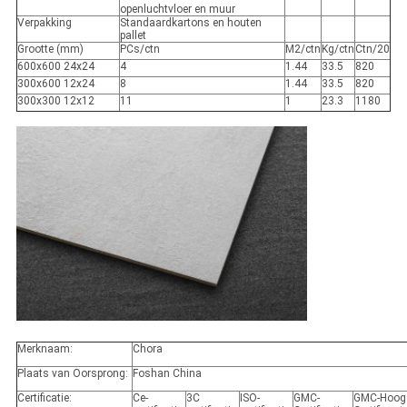
openluchtvloer en muur
Verpakking
Standaardkartons en houten
pallet
Grootte (mm)
PCs/ctn
M2/ctn
Kg/ctn
Ctn/20
600x600 24x24
4
1.44
33.5
820
300x600 12x24
8
1.44
33.5
820
300x300 12x12
11
1
23.3
1180
Merknaam:
Chora
Plaats van Oorsprong:
Foshan China
Certificatie:
Ce-
3C
ISO-
GMC-
GMC-Hoog