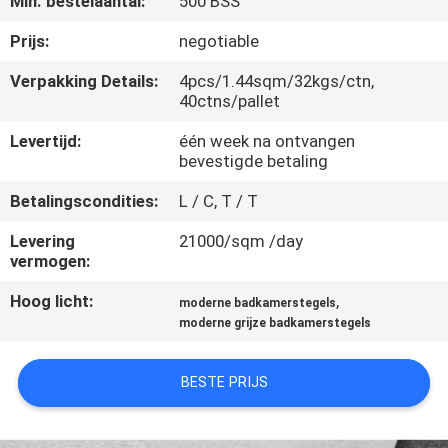
Min. bestelaantal:
500 BSS
KWALITEITSCONTROLE
Prijs:
negotiable
NEEM
Verpakking Details:
4pcs/1.44sqm/32kgs/ctn,
40ctns/pallet
CONTACT
MET
Levertijd:
één week na ontvangen
bevestigde betaling
ONS
Betalingscondities:
L / C, T / T
OP
Levering
21000/sqm /day
vermogen:
VRAAG
Hoog licht:
,
EEN
moderne badkamerstegels
moderne grijze badkamerstegels
OFFERTE
BESTE PRIJS
SITEMAP