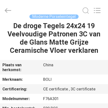
FOSHAN
BOLI
CERAMICS
CO.,LTD..
All
Moderne Porseleintegel
Rights
Reserved.
De droge Tegels 24x24 19
HUIS
Veelvoudige Patronen 3C van
PRODUCTEN
de Glans Matte Grijze
Ceramische Vloer verklaren
VIDEO'S
Plaats van
China
herkomst:
OVER
ONS
Merknaam:
BOLI
Certificering:
CE certificate , 3C certificate
FABRIEKSTOCHT
Modelnummer:
F76A301