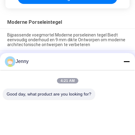
Moderne Porseleintegel
Bijpassende voegmortel Moderne porseleinen tegel Biedt
eenvoudig onderhoud en 9 mm dikte Ontworpen om moderne
architectonische ontwerpen te verbeteren
Eenvoudig te onderhouden moderne porseleinen vloertegel
Jenny
met een gladde textuur, ontworpen om een strak oppervlak te
bieden dat bestand is tegen vlekken en dagelijkse slijtage
Zwevende Installatie Moderne Porseleinen Tegel Binnen 9mm
4:21 AM
Dikte Perfecte Keuze Duurzaam Oppervlak Ideaal Voor
Grootschalige Projecten
Good day, what product are you looking for?
populaire categorieën
Alle
Geglazuurd 
De Steen Kijkt 
Porseleinen Tegel
Porseleintegel