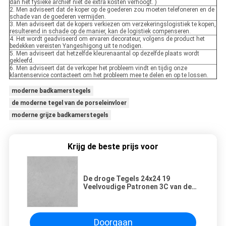
dan het fysieke archief niet de extra kosten verhoogt. )
2. Men adviseert dat de koper op de goederen zou moeten telefoneren en de
schade van de goederen vermijden.
3. Men adviseert dat de kopers verkiezen om verzekeringslogistiek te kopen,
resulterend in schade op de manier, kan de logistiek compenseren.
4. Het wordt geadviseerd om ervaren decorateur, volgens de product het
bedekken vereisten Yangeshigong uit te nodigen.
5. Men adviseert dat hetzelfde kleurenaantal op dezelfde plaats wordt
gekleefd.
6. Men adviseert dat de verkoper het probleem vindt en tijdig onze
klantenservice contacteert om het probleem mee te delen en op te lossen.
moderne badkamerstegels
de moderne tegel van de porseleinvloer
moderne grijze badkamerstegels
Krijg de beste prijs voor
De droge Tegels 24x24 19
Veelvoudige Patronen 3C van de
Glans Matte Grijze Ceramische
Vloer verklaren
Doorgaan