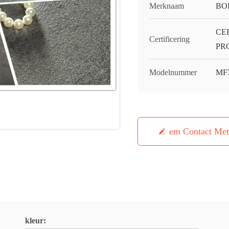
Merknaam
BO
CE
Certificering
PR
Modelnummer
MF
Neem Contact Me
kleur: