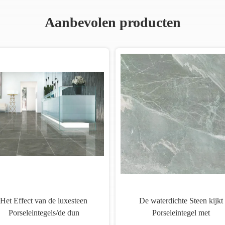
Aanbevolen producten
ondsteen kijkt
De rustieke Grijze Marmeren van
gel 1200x600mm
de Porseleintegel/Keuken Tegels
 Dikte
van het Zandsteenporselein