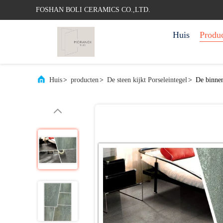
FOSHAN BOLI CERAMICS CO.,LTD.
Huis
Produ
Huis
>
producten
>
De steen kijkt Porseleintegel
>
De binnen