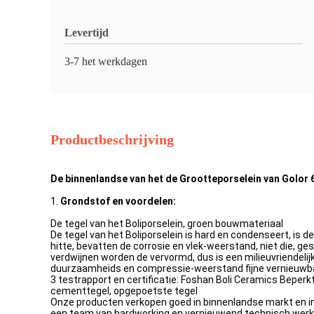
Levertijd
3-7 het werkdagen
Productbeschrijving
De binnenlandse van het de Grootteporselein van Golor 
1.
Grondstof en voordelen:
De tegel van het Boliporselein, groen bouwmateriaal
De tegel van het Boliporselein is hard en condenseert, is d
hitte, bevatten de corrosie en vlek-weerstand, niet die, ge
verdwijnen worden de vervormd, dus is een milieuvriendelij
duurzaamheids en compressie-weerstand fijne vernieuwbare
3 testrapport en certificatie: Foshan Boli Ceramics Beper
cementtegel, opgepoetste tegel
Onze producten verkopen goed in binnenlandse markt en in h
een team van hardworking en vernieuwend technisch werken