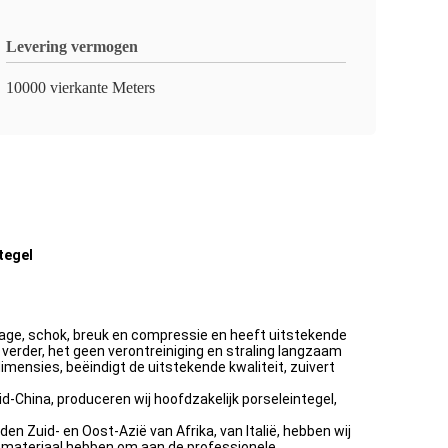
Levering vermogen
10000 vierkante Meters
tegel
ijtage, schok, breuk en compressie en heeft uitstekende
 verder, het geen verontreiniging en straling langzaam
imensies, beëindigt de uitstekende kwaliteit, zuivert
-China, produceren wij hoofdzakelijk porseleintegel,
n Zuid- en Oost-Azië van Afrika, van Italië, hebben wij
a materiaal hebben om aan de professionele