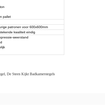
ton
 pallet
keurige patronen voor 600x600mm
stekende kwaliteit eindig
mpressie-weerstand
id
lijk
egel
,
De Steen Kijkt Badkamerstegels