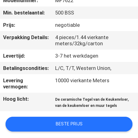
Modelnummer:
MF7622
KWALITEITSCONTROLE
Min. bestelaantal:
500 BSS
NEEM
Prijs:
negotiable
CONTACT
Verpakking Details:
4 pieces/1.44 vierkante
MET
meters/32kg/carton
ONS
Levertijd:
3-7 het werkdagen
OP
Betalingscondities:
L/C, T/T, Western Union,
Levering
10000 vierkante Meters
VRAAG
vermogen:
EEN
Hoog licht:
,
De ceramische Tegel van de Keukenvloer
OFFERTE
van de keukenvloer en muur tegels
SITEMAP
BESTE PRIJS