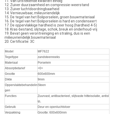
11. Van uitstekende kwaliteit eindig
12. Zuiver duurzaamheid en compressie-weerstand
13. Zuiver luchtdoordringbaarheid
14. Vernieuwbaar, milieuvriendelijk
15. De tegel van het Boliporselein, groen bouwmateriaal
16. De tegel van het Boliporselein is hard en condenseert
17. De oppervlakkige hardheid is zeer hoog (hardheid 4-5)
18. Kras-bestand, slijtage, schok, breuk en onderhoud-vrij
19. Bevat geen verontreiniging en straling, dus is een
milieuvriendelijk bouwmateriaal
20. Certificatie: 3C
Model
MF7622
Tegeltype
zandsteenreeks
Materiaal
Porselein
Absorptietarief
<0>
Grootte
600x600mm
Dikte
9mm
Oppervlaktebehandelin
Steen
gen
Functies
Zuurvast, antibacterieel, slijtvaste hitteisolatie, antisl
ip,
Gebruik
Deur en openluchtvloer
Verpakking
Grootte: 600x600mm