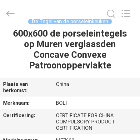
FOSHAN
BOLI
CERAMICS
CO.,LTD..
All
De Tegel van de porseleinkeuken
Rights
Reserved.
600x600 de porseleintegels
HUIS
op Muren verglaasden
PRODUCTEN
Concave Convexe
Patroonoppervlakte
VIDEO'S
Plaats van
China
herkomst:
OVER
ONS
Merknaam:
BOLI
Certificering:
CERTIFICATE FOR CHINA
FABRIEKSTOCHT
COMPULSORY PRODUCT
CERTIFICATION