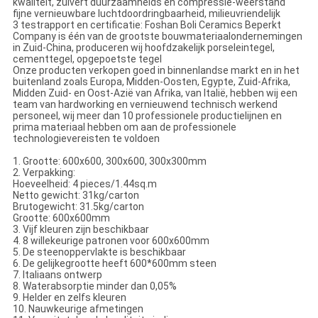
kwaliteit, zuivert duurzaamheids en compressie-weerstand
fijne vernieuwbare luchtdoordringbaarheid, milieuvriendelijk
3 testrapport en certificatie: Foshan Boli Ceramics Beperkt
Company is één van de grootste bouwmateriaalondernemingen
in Zuid-China, produceren wij hoofdzakelijk porseleintegel,
cementtegel, opgepoetste tegel
Onze producten verkopen goed in binnenlandse markt en in het
buitenland zoals Europa, Midden-Oosten, Egypte, Zuid-Afrika,
Midden Zuid- en Oost-Azië van Afrika, van Italië, hebben wij een
team van hardworking en vernieuwend technisch werkend
personeel, wij meer dan 10 professionele productielijnen en
prima materiaal hebben om aan de professionele
technologievereisten te voldoen
1. Grootte: 600x600, 300x600, 300x300mm
2. Verpakking:
Hoeveelheid: 4 pieces/1.44sq.m
Netto gewicht: 31kg/carton
Brutogewicht: 31.5kg/carton
Grootte: 600x600mm
3. Vijf kleuren zijn beschikbaar
4. 8 willekeurige patronen voor 600x600mm
5. De steenoppervlakte is beschikbaar
6. De gelijkegrootte heeft 600*600mm steen
7. Italiaans ontwerp
8. Waterabsorptie minder dan 0,05%
9. Helder en zelfs kleuren
10. Nauwkeurige afmetingen