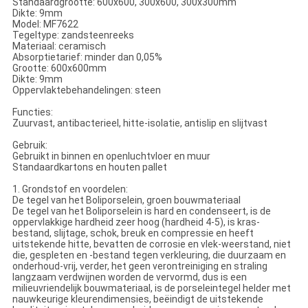
Standaardgrootte: 600x600, 300x600, 300x300mm
Dikte: 9mm
Model: MF7622
Tegeltype: zandsteenreeks
Materiaal: ceramisch
Absorptietarief: minder dan 0,05%
Grootte: 600x600mm
Dikte: 9mm
Oppervlaktebehandelingen: steen
Functies:
Zuurvast, antibacterieel, hitte-isolatie, antislip en slijtvast
Gebruik:
Gebruikt in binnen en openluchtvloer en muur
Standaardkartons en houten pallet
1. Grondstof en voordelen:
De tegel van het Boliporselein, groen bouwmateriaal
De tegel van het Boliporselein is hard en condenseert, is de
oppervlakkige hardheid zeer hoog (hardheid 4-5), is kras-
bestand, slijtage, schok, breuk en compressie en heeft
uitstekende hitte, bevatten de corrosie en vlek-weerstand, niet
die, gespleten en -bestand tegen verkleuring, die duurzaam en
onderhoud-vrij, verder, het geen verontreiniging en straling
langzaam verdwijnen worden de vervormd, dus is een
milieuvriendelijk bouwmateriaal, is de porseleintegel helder met
nauwkeurige kleurendimensies, beëindigt de uitstekende