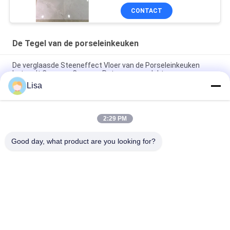
Muursteun van ' X 24 '
CONTACT
De Tegel van de porseleinkeuken
De verglaasde Steeneffect Vloer van de Porseleinkeuken
betegelt Concave Convexe Patroonoppervlakte
Lisa
De Tegel van de het Porseleinkeuken van de aardsteen/24x24-
Keramische tegel het Certificaat van Ce
2:29 PM
De Keukentegel van het vorst Bestand Porselein/Marmeren
de Keukenmuur van de Porseleintegel
Good day, what product are you looking for?
populaire categorieën
Alle
Geglazuurd 
De Steen Kijkt 
Porseleinen Tegel
Porseleintegel
Moderne 
Marmeren Kijk 