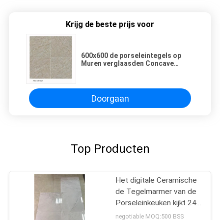
Krijg de beste prijs voor
600x600 de porseleintegels op
Muren verglaasden Concave
Convexe Patroonoppervlakte
Doorgaan
Top Producten
Het digitale Ceramische
de Tegelmarmer van de
Porseleinkeuken kijkt 24
Verglaasde de
negotiable MOQ:500 BSS