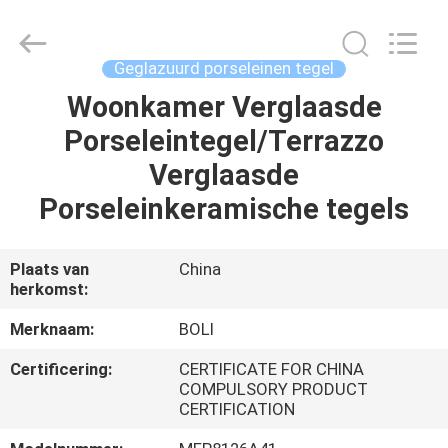
FOSHAN
BOLI
CERAMICS
CO.,LTD..
All
Geglazuurd porseleinen tegel
Rights
Reserved.
Woonkamer Verglaasde
HUIS
Porseleintegel/Terrazzo
PRODUCTEN
Verglaasde
Porseleinkeramische tegels
VIDEO'S
Plaats van
China
herkomst:
OVER
ONS
Merknaam:
BOLI
Certificering:
CERTIFICATE FOR CHINA
FABRIEKSTOCHT
COMPULSORY PRODUCT
CERTIFICATION