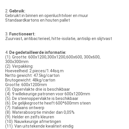
2.
Gebruik:
Gebruikt in binnen en openluchtvloer en muur
Standaardkartons en houten pallet
3.
Functioneert:
Zuurvast, antibacterieel, hitte-isolatie, antislip en slijtvast
4.
De gedetailleerde informatie:
(1). Grootte: 600x1200,300x1200,600x600, 300x600,
300x300mm
(2). Verpakking:
Hoeveelheid: 2 pieces/1.44sq.m
Netto gewicht: 47.5kg/carton
Brutogewicht: 48kg/carton
Grootte: 600x1200mm
(3). Oppervlakte drie is beschikbaar
(4). 9 willekeurige patronen voor 600x1200mm
(5). De steenoppervlakte is beschikbaar
(6). De gelijkegrootte heeft 600*600mm steen
(7). Italiaans ontwerp
(8). Waterabsorptie minder dan 0,05%
(9). Helder en zelfs kleuren
(10). Nauwkeurige afmetingen
(11). Van uitstekende kwaliteit eindig