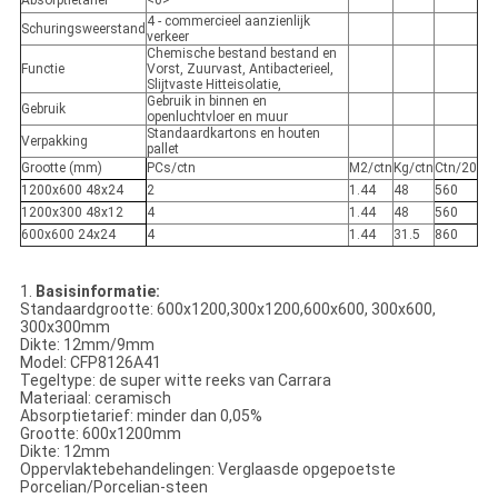
Absorptietarief
<0>
4 - commercieel aanzienlijk
Schuringsweerstand
verkeer
Chemische bestand bestand en
Functie
Vorst, Zuurvast, Antibacterieel,
Slijtvaste Hitteisolatie,
Gebruik in binnen en
Gebruik
openluchtvloer en muur
Standaardkartons en houten
Verpakking
pallet
Grootte (mm)
PCs/ctn
M2/ctn
Kg/ctn
Ctn/20
1200x600 48x24
2
1.44
48
560
1200x300 48x12
4
1.44
48
560
600x600 24x24
4
1.44
31.5
860
1.
Basisinformatie:
Standaardgrootte: 600x1200,300x1200,600x600, 300x600,
300x300mm
Dikte: 12mm/9mm
Model: CFP8126A41
Tegeltype: de super witte reeks van Carrara
Materiaal: ceramisch
Absorptietarief: minder dan 0,05%
Grootte: 600x1200mm
Dikte: 12mm
Oppervlaktebehandelingen: Verglaasde opgepoetste
Porcelian/Porcelian-steen