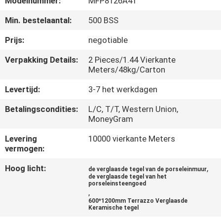
Modelnummer:
MFP8126A41
KWALITEITSCONTROLE
Min. bestelaantal:
500 BSS
NEEM
Prijs:
negotiable
CONTACT
Verpakking Details:
2 Pieces/1.44 Vierkante
MET
Meters/48kg/Carton
ONS
Levertijd:
3-7 het werkdagen
OP
Betalingscondities:
L/C, T/T, Western Union,
MoneyGram
VRAAG
Levering
10000 vierkante Meters
vermogen:
EEN
OFFERTE
Hoog licht:
,
de verglaasde tegel van de porseleinmuur
de verglaasde tegel van het
porseleinsteengoed
,
SITEMAP
600*1200mm Terrazzo Verglaasde
Keramische tegel