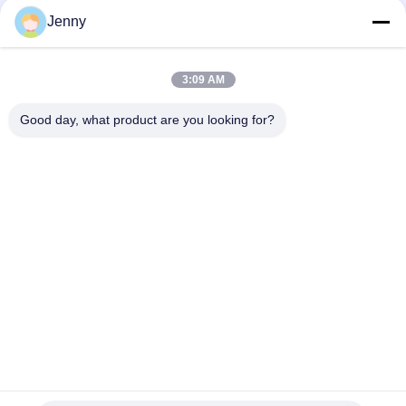
Jenny
Glanzend geglazuurd gerectificeerd porseleinen tegel met
gepolijste afwerking lage wateropname PEI-classificatie 4
3:09 AM
Wit geglazuurde tegelmachine Volledig lichaam Porseleinen
tegel Mat Finish Met 0,05% wateropname
Good day, what product are you looking for?
populaire categorieën
Alle
Geglazuurd 
De Steen Kijkt 
Porseleinen Tegel
Porseleintegel
Moderne 
Marmeren Kijk 
Porseleintegel
Porseleintegel
Houten Effect 
Het Tapijt Kijkt 
Porseleintegels
Porseleintegel
Het Cement Kijkt 
24x24 Porseleintegel
Porseleintegel