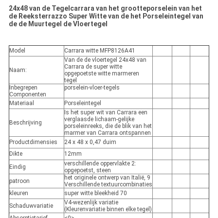
24x48 van de Tegelcarrara van het grootteporselein van het
de Reeksterrazzo Super Witte van de het Porseleintegel van
de de Muurtegel de Vloertegel
Model
Carrara witte MFP8126A41
Van de de vloertegel 24x48 van
Carrara de super witte
Naam:
opgepoetste witte marmeren
tegel
Inbegrepen
porselein-vloer-tegels
Componenten
Materiaal
Porseleintegel
Is het super wit van Carrara een
verglaasde lichaam-gelijke
Beschrijving
porseleinreeks, die de blik van het
marmer van Carrara ontspannen
Productdimensies
24 x 48 x 0,47 duim
Dikte
12mm
verschillende oppervlakte 2:
Eindig
opgepoetst, steen
het originele ontwerp van Italië, 9
patroon
Verschillende textuurcombinaties
kleuren
super witte bleekheid 70
V4-wezenlijk variatie
Schaduwvariatie
(Kleurenvariatie binnen elke tegel)