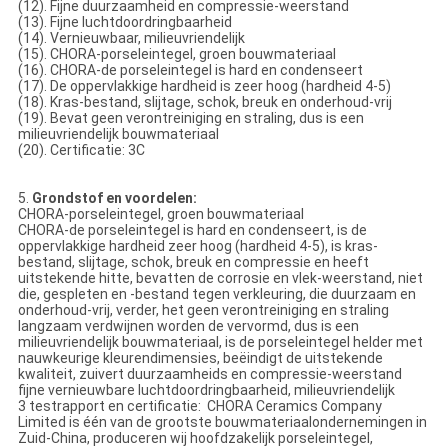
(12). Fijne duurzaamheid en compressie-weerstand
(13). Fijne luchtdoordringbaarheid
(14). Vernieuwbaar, milieuvriendelijk
(15). CHORA-porseleintegel, groen bouwmateriaal
(16). CHORA-de porseleintegel is hard en condenseert
(17). De oppervlakkige hardheid is zeer hoog (hardheid 4-5)
(18). Kras-bestand, slijtage, schok, breuk en onderhoud-vrij
(19). Bevat geen verontreiniging en straling, dus is een
milieuvriendelijk bouwmateriaal
(20). Certificatie: 3C
5.
Grondstof en voordelen:
CHORA-porseleintegel, groen bouwmateriaal
CHORA-de porseleintegel is hard en condenseert, is de
oppervlakkige hardheid zeer hoog (hardheid 4-5), is kras-
bestand, slijtage, schok, breuk en compressie en heeft
uitstekende hitte, bevatten de corrosie en vlek-weerstand, niet
die, gespleten en -bestand tegen verkleuring, die duurzaam en
onderhoud-vrij, verder, het geen verontreiniging en straling
langzaam verdwijnen worden de vervormd, dus is een
milieuvriendelijk bouwmateriaal, is de porseleintegel helder met
nauwkeurige kleurendimensies, beëindigt de uitstekende
kwaliteit, zuivert duurzaamheids en compressie-weerstand
fijne vernieuwbare luchtdoordringbaarheid, milieuvriendelijk
3 testrapport en certificatie: CHORA Ceramics Company
Limited is één van de grootste bouwmateriaalondernemingen in
Zuid-China, produceren wij hoofdzakelijk porseleintegel,