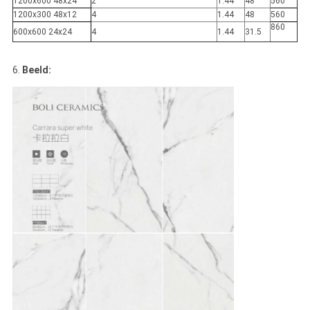
1200x600 48x24
2
1.44
48
560
1200x300 48x12
4
1.44
48
560
860
600x600 24x24
4
1.44
31.5
6.
Beeld: