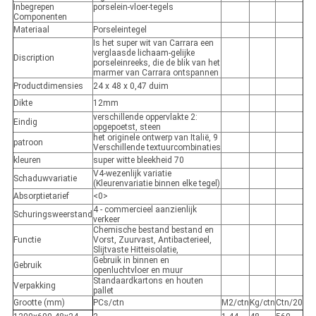
Inbegrepen
porselein-vloer-tegels
Componenten
Materiaal
Porseleintegel
Is het super wit van Carrara een
verglaasde lichaam-gelijke
Discription
porseleinreeks, die de blik van het
marmer van Carrara ontspannen
Productdimensies
24 x 48 x 0,47 duim
Dikte
12mm
verschillende oppervlakte 2:
Eindig
opgepoetst, steen
het originele ontwerp van Italië, 9
patroon
Verschillende textuurcombinaties
kleuren
super witte bleekheid 70
V4-wezenlijk variatie
Schaduwvariatie
(Kleurenvariatie binnen elke tegel)
Absorptietarief
<0>
4 - commercieel aanzienlijk
Schuringsweerstand
verkeer
Chemische bestand bestand en
Functie
Vorst, Zuurvast, Antibacterieel,
Slijtvaste Hitteisolatie,
Gebruik in binnen en
Gebruik
openluchtvloer en muur
Standaardkartons en houten
Verpakking
pallet
Grootte (mm)
PCs/ctn
M2/ctn
Kg/ctn
Ctn/20