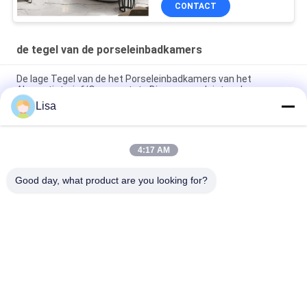
CONTACT
Absorptietarief
de tegel van de porseleinbadkamers
De lage Tegel van de het Porseleinbadkamers van het
Absorptietarief/Opgepoetste Binnenporseleintegels
Lisa
Grootte van de de Rustieke Keramische tegel Beige Kleur
400*800 mm van het manier de Marmeren Ontwerp
4:17 AM
Van de het Porseleinbadkamers van het luxezandsteen van de
de Vloertegel Hoge de Hardheids3c Certificatie
Good day, what product are you looking for?
populaire categorieën
Alle
Geglazuurd 
De Steen Kijkt 
Porseleinen Tegel
Porseleintegel
Moderne 
Marmeren Kijk 
Porseleintegel
Porseleintegel