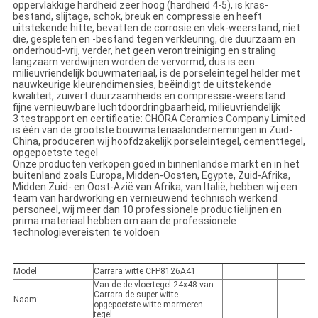
oppervlakkige hardheid zeer hoog (hardheid 4-5), is kras-
bestand, slijtage, schok, breuk en compressie en heeft
uitstekende hitte, bevatten de corrosie en vlek-weerstand, niet
die, gespleten en -bestand tegen verkleuring, die duurzaam en
onderhoud-vrij, verder, het geen verontreiniging en straling
langzaam verdwijnen worden de vervormd, dus is een
milieuvriendelijk bouwmateriaal, is de porseleintegel helder met
nauwkeurige kleurendimensies, beëindigt de uitstekende
kwaliteit, zuivert duurzaamheids en compressie-weerstand
fijne vernieuwbare luchtdoordringbaarheid, milieuvriendelijk
3 testrapport en certificatie: CHORA Ceramics Company Limited
is één van de grootste bouwmateriaalondernemingen in Zuid-
China, produceren wij hoofdzakelijk porseleintegel, cementtegel,
opgepoetste tegel
Onze producten verkopen goed in binnenlandse markt en in het
buitenland zoals Europa, Midden-Oosten, Egypte, Zuid-Afrika,
Midden Zuid- en Oost-Azië van Afrika, van Italië, hebben wij een
team van hardworking en vernieuwend technisch werkend
personeel, wij meer dan 10 professionele productielijnen en
prima materiaal hebben om aan de professionele
technologievereisten te voldoen
Model
Carrara witte CFP8126A41
Van de de vloertegel 24x48 van
Carrara de super witte
Naam:
opgepoetste witte marmeren
tegel