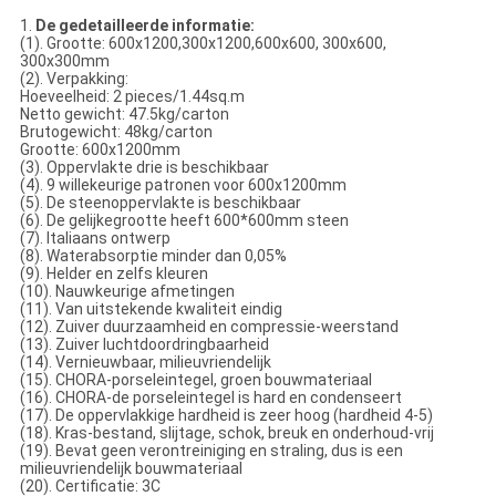
1.
De gedetailleerde informatie:
(1). Grootte: 600x1200,300x1200,600x600, 300x600,
300x300mm
(2). Verpakking:
Hoeveelheid: 2 pieces/1.44sq.m
Netto gewicht: 47.5kg/carton
Brutogewicht: 48kg/carton
Grootte: 600x1200mm
(3). Oppervlakte drie is beschikbaar
(4). 9 willekeurige patronen voor 600x1200mm
(5). De steenoppervlakte is beschikbaar
(6). De gelijkegrootte heeft 600*600mm steen
(7). Italiaans ontwerp
(8). Waterabsorptie minder dan 0,05%
(9). Helder en zelfs kleuren
(10). Nauwkeurige afmetingen
(11). Van uitstekende kwaliteit eindig
(12). Zuiver duurzaamheid en compressie-weerstand
(13). Zuiver luchtdoordringbaarheid
(14). Vernieuwbaar, milieuvriendelijk
(15). CHORA-porseleintegel, groen bouwmateriaal
(16). CHORA-de porseleintegel is hard en condenseert
(17). De oppervlakkige hardheid is zeer hoog (hardheid 4-5)
(18). Kras-bestand, slijtage, schok, breuk en onderhoud-vrij
(19). Bevat geen verontreiniging en straling, dus is een
milieuvriendelijk bouwmateriaal
(20). Certificatie: 3C