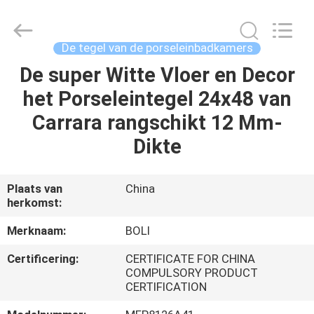
FOSHAN
BOLI
CERAMICS
CO.,LTD..
All
De tegel van de porseleinbadkamers
Rights
Reserved.
De super Witte Vloer en Decor
HUIS
het Porseleintegel 24x48 van
PRODUCTEN
Carrara rangschikt 12 Mm-
Dikte
VIDEO'S
Plaats van
China
herkomst:
OVER
ONS
Merknaam:
BOLI
Certificering:
CERTIFICATE FOR CHINA
FABRIEKSTOCHT
COMPULSORY PRODUCT
CERTIFICATION