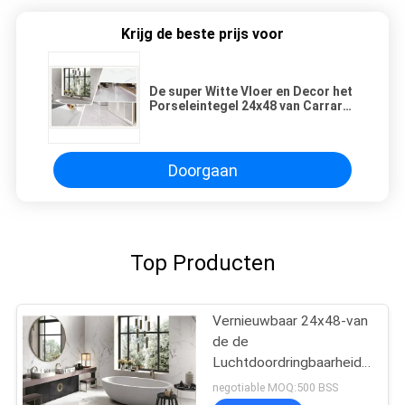
Krijg de beste prijs voor
De super Witte Vloer en Decor het
Porseleintegel 24x48 van Carrara
rangschikt 12 Mm-Dikte
Doorgaan
Top Producten
Vernieuwbaar 24x48-van
de de
Luchtdoordringbaarheid
van de Porseleintegel
negotiable MOQ:500 BSS
Fijn Laag de