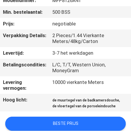
Modelnummer:
MFP8126A41
KWALITEITSCONTROLE
Min. bestelaantal:
500 BSS
NEEM
Prijs:
negotiable
CONTACT
Verpakking Details:
2 Pieces/1.44 Vierkante
MET
Meters/48kg/Carton
ONS
Levertijd:
3-7 het werkdagen
OP
Betalingscondities:
L/C, T/T, Western Union,
MoneyGram
VRAAG
Levering
10000 vierkante Meters
vermogen:
EEN
OFFERTE
Hoog licht:
,
de muurtegel van de badkamersdouche
de vloertegel van de porseleindouche
SITEMAP
BESTE PRIJS