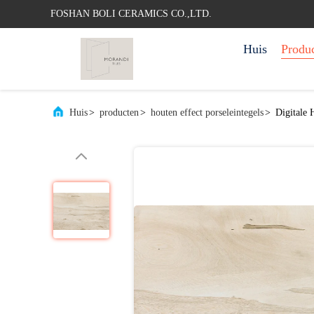
FOSHAN BOLI CERAMICS CO.,LTD.
Huis
Produ
Huis
>
producten
>
houten effect porseleintegels
>
Digitale 