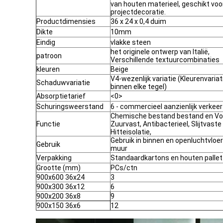
van houten materieel, geschikt voo
projectdecoratie.
Productdimensies
36 x 24 x 0,4 duim
Dikte
10mm
Eindig
vlakke steen
het originele ontwerp van Italië,
patroon
Verschillende textuurcombinaties
kleuren
Beige
V4-wezenlijk variatie (Kleurenvariat
Schaduwvariatie
binnen elke tegel)
Absorptietarief
<0>
Schuringsweerstand
6 - commercieel aanzienlijk verkeer
Chemische bestand bestand en Vo
Functie
Zuurvast, Antibacterieel, Slijtvaste
Hitteisolatie,
Gebruik in binnen en openluchtvloer
Gebruik
muur
Verpakking
Standaardkartons en houten pallet
Grootte (mm)
PCs/ctn
900x600 36x24
3
900x300 36x12
6
900x200 36x8
9
900x150 36x6
12