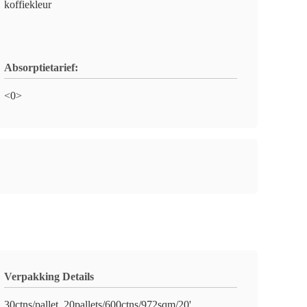
koffiekleur
Absorptietarief:
<0>
Verpakking Details
30ctns/pallet, 20pallets/600ctns/972sqm/20'