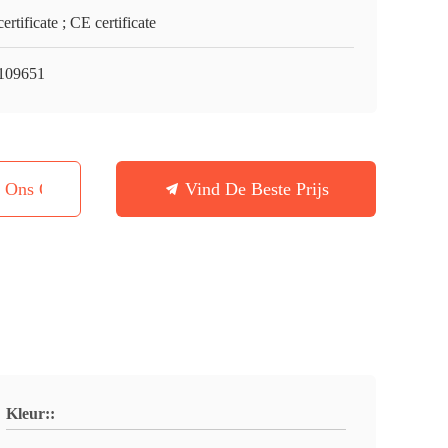
ertificate ; CE certificate
109651
t Ons Op
Vind De Beste Prijs
Kleur::