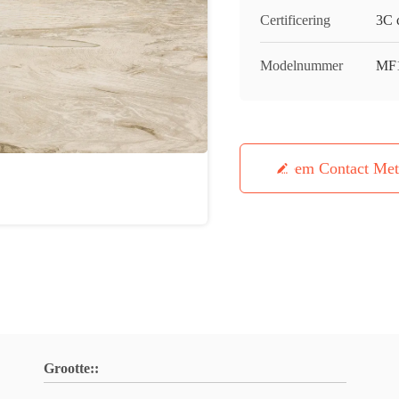
Certificering
3C c
Modelnummer
MF
Neem Contact Me
Grootte::