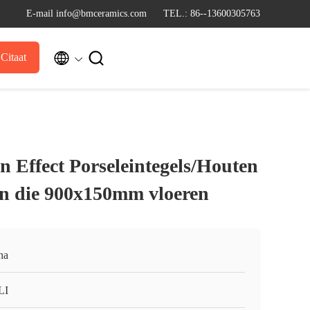
E-mail info@bmceramics.com
TEL.: 86--13600305763


Citaat
n Effect Porseleintegels/Houten
ein die 900x150mm vloeren
na
LI