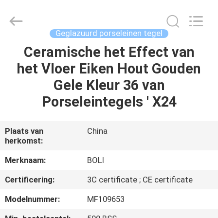
FOSHAN
BOLI
CERAMICS
CO.,LTD..
All
Geglazuurd porseleinen tegel
Rights
Reserved.
Ceramische het Effect van
HUIS
het Vloer Eiken Hout Gouden
PRODUCTEN
Gele Kleur 36 van
Porseleintegels ' X24
VIDEO'S
Plaats van
China
herkomst:
OVER
ONS
Merknaam:
BOLI
Certificering:
3C certificate ; CE certificate
FABRIEKSTOCHT
Modelnummer:
MF109653