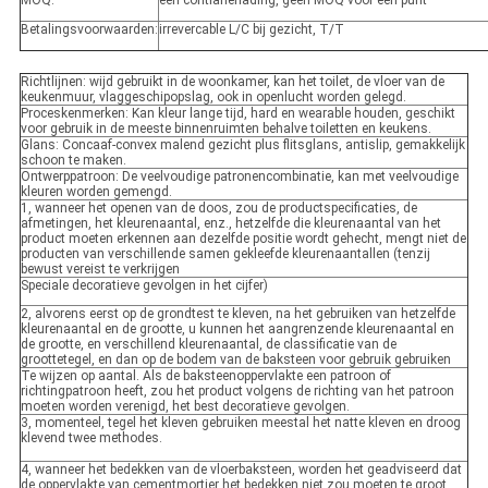
MOQ:
één contianerlading, geen MOQ voor één punt
Betalingsvoorwaarden:
irrevercable L/C bij gezicht, T/T
Richtlijnen: wijd gebruikt in de woonkamer, kan het toilet, de vloer van de
keukenmuur, vlaggeschipopslag, ook in openlucht worden gelegd.
Proceskenmerken: Kan kleur lange tijd, hard en wearable houden, geschikt
voor gebruik in de meeste binnenruimten behalve toiletten en keukens.
Glans: Concaaf-convex malend gezicht plus flitsglans, antislip, gemakkelijk
schoon te maken.
Ontwerppatroon: De veelvoudige patronencombinatie, kan met veelvoudige
kleuren worden gemengd.
1, wanneer het openen van de doos, zou de productspecificaties, de
afmetingen, het kleurenaantal, enz., hetzelfde die kleurenaantal van het
product moeten erkennen aan dezelfde positie wordt gehecht, mengt niet de
producten van verschillende samen gekleefde kleurenaantallen (tenzij
bewust vereist te verkrijgen
Speciale decoratieve gevolgen in het cijfer)
2, alvorens eerst op de grondtest te kleven, na het gebruiken van hetzelfde
kleurenaantal en de grootte, u kunnen het aangrenzende kleurenaantal en
de grootte, en verschillend kleurenaantal, de classificatie van de
groottetegel, en dan op de bodem van de baksteen voor gebruik gebruiken
Te wijzen op aantal. Als de baksteenoppervlakte een patroon of
richtingpatroon heeft, zou het product volgens de richting van het patroon
moeten worden verenigd, het best decoratieve gevolgen.
3, momenteel, tegel het kleven gebruiken meestal het natte kleven en droog
klevend twee methodes.
4, wanneer het bedekken van de vloerbaksteen, worden het geadviseerd dat
de oppervlakte van cementmortier het bedekken niet zou moeten te groot