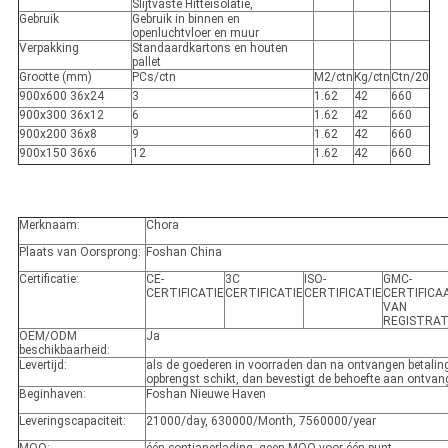
Slijtvaste Hitteisolatie,
Gebruik
Gebruik in binnen en
openluchtvloer en muur
Verpakking
Standaardkartons en houten
pallet
Grootte (mm)
PCs/ctn
M2/ctn
Kg/ctn
Ctn/20
900x600 36x24
3
1.62
42
660
900x300 36x12
6
1.62
42
660
900x200 36x8
9
1.62
42
660
900x150 36x6
12
1.62
42
660
Merknaam:
Chora
Plaats van Oorsprong:
Foshan China
Certificatie:
CE-
3C
ISO-
GMC-
CERTIFICATIE
CERTIFICATIE
CERTIFICATIE
CERTIFICA
VAN
REGISTRAT
OEM/ODM
Ja
beschikbaarheid:
Levertijd:
als de goederen in voorraden dan na ontvangen betaling
opbrengst schikt, dan bevestigt de behoefte aan ontvan
Beginhaven:
Foshan Nieuwe Haven
Leveringscapaciteit:
21000/day, 630000/Month, 7560000/year