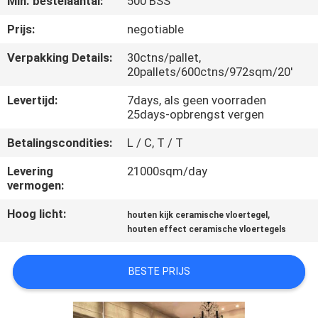
Min. bestelaantal:
500 BSS
KWALITEITSCONTROLE
Prijs:
negotiable
NEEM
Verpakking Details:
30ctns/pallet,
20pallets/600ctns/972sqm/20'
CONTACT
MET
Levertijd:
7days, als geen voorraden
25days-opbrengst vergen
ONS
Betalingscondities:
L / C, T / T
OP
Levering
21000sqm/day
vermogen:
VRAAG
Hoog licht:
,
EEN
houten kijk ceramische vloertegel
houten effect ceramische vloertegels
OFFERTE
BESTE PRIJS
SITEMAP