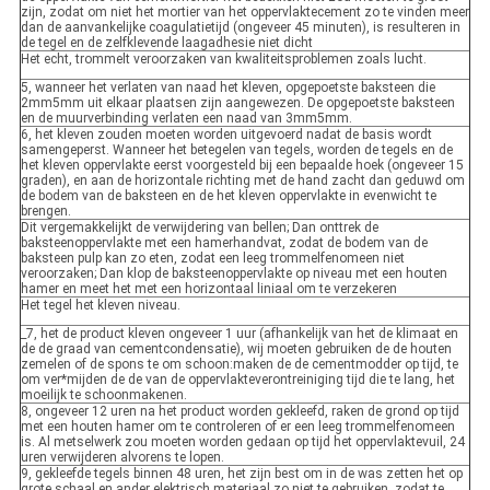
zijn, zodat om niet het mortier van het oppervlaktecement zo te vinden meer
dan de aanvankelijke coagulatietijd (ongeveer 45 minuten), is resulteren in
de tegel en de zelfklevende laagadhesie niet dicht
Het echt, trommelt veroorzaken van kwaliteitsproblemen zoals lucht.
5, wanneer het verlaten van naad het kleven, opgepoetste baksteen die
2mm5mm uit elkaar plaatsen zijn aangewezen. De opgepoetste baksteen
en de muurverbinding verlaten een naad van 3mm5mm.
6, het kleven zouden moeten worden uitgevoerd nadat de basis wordt
samengeperst. Wanneer het betegelen van tegels, worden de tegels en de
het kleven oppervlakte eerst voorgesteld bij een bepaalde hoek (ongeveer 15
graden), en aan de horizontale richting met de hand zacht dan geduwd om
de bodem van de baksteen en de het kleven oppervlakte in evenwicht te
brengen.
Dit vergemakkelijkt de verwijdering van bellen; Dan onttrek de
baksteenoppervlakte met een hamerhandvat, zodat de bodem van de
baksteen pulp kan zo eten, zodat een leeg trommelfenomeen niet
veroorzaken; Dan klop de baksteenoppervlakte op niveau met een houten
hamer en meet het met een horizontaal liniaal om te verzekeren
Het tegel het kleven niveau.
_7, het de product kleven ongeveer 1 uur (afhankelijk van het de klimaat en
de de graad van cementcondensatie), wij moeten gebruiken de de houten
zemelen of de spons te om schoon:maken de de cementmodder op tijd, te
om ver*mijden de de van de oppervlakteverontreiniging tijd die te lang, het
moeilijk te schoonmakenen.
8, ongeveer 12 uren na het product worden gekleefd, raken de grond op tijd
met een houten hamer om te controleren of er een leeg trommelfenomeen
is. Al metselwerk zou moeten worden gedaan op tijd het oppervlaktevuil, 24
uren verwijderen alvorens te lopen.
9, gekleefde tegels binnen 48 uren, het zijn best om in de was zetten het op
grote schaal en ander elektrisch materiaal zo niet te gebruiken, zodat te