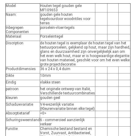
Model
Houten tegel gouden gele
MF109653
Naam:
gouden gele houten
tegelsourdoor woodntiles voor
terras
Inbegrepen
porselein-vloer-tegels
Componenten
Materiaal
Porseleintegel
Discription
de houten tegel is exemplaar de houten tegel van het
textuurporselein, gelijkend op hout, maar zijn hardheid,
glans en duurzaamheid zijn onvergelijkelijk aan om
het even welk hout, maar er is hoogwaardige elegantie
van houten materieel, geschikt voor om het even welke
grote projectdecoratie.
Productdimensies
36 x 24 x 0,4 duim
Dikte
10mm
Eindig
vlakke steen
patroon
het originele ontwerp van Italië,
Verschillende textuurcombinaties
kleuren
gouden geel
Schaduwvariatie
V4-wezenlijk variatie
(Kleurenvariatie binnen elke tegel)
Absorptietarief
<0>
Schuringsweerstand
6 - commercieel aanzienlijk
verkeer
Functie
Chemische bestand bestand en
Vorst, Zuurvast, Antibacterieel,