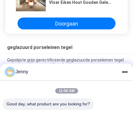
Vloer Eiken Hout Gouden Gele
Kleur 36 van Porseleintegels ' X24
Doorgaan
geglazuurd porseleinen tegel
Gepolijste grijs gerectificeerde geglazuurde porseleinen tegel
voor woon- / commerciële gebruik
Jenny
Glanzend geglazuurd gerectificeerd porseleinen tegel met
gepolijste afwerking lage wateropname PEI-classificatie 4
11:56 AM
Wit geglazuurde tegelmachine Volledig lichaam Porseleinen
tegel Mat Finish Met 0,05% wateropname
Good day, what product are you looking for?
populaire categorieën
Alle
Geglazuurd 
De Steen Kijkt 