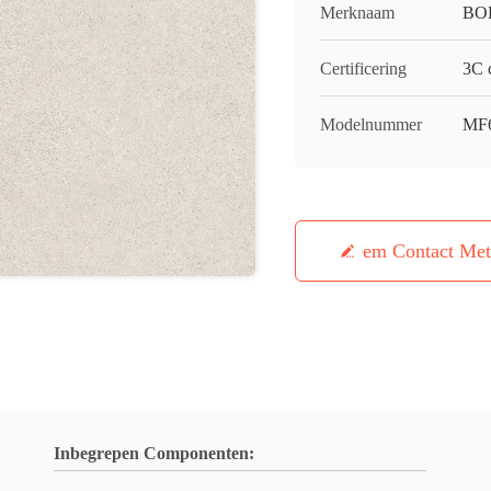
Merknaam
BO
Certificering
3C c
Modelnummer
MF
Neem Contact Me
Inbegrepen Componenten: