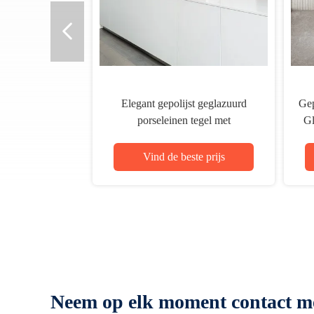
Elegant gepolijst geglazuurd
Gep
porseleinen tegel met
Gl
gerectificeerde rand Matt Finish
Water Absorptie 0,05%
Vind de beste prijs
Neem op elk moment contact m