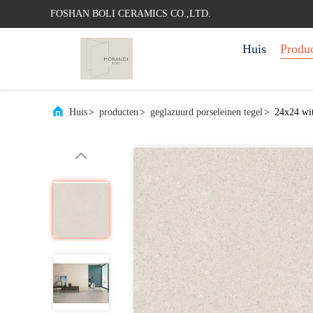
FOSHAN BOLI CERAMICS CO.,LTD.
Huis
Produ
Huis
>
producten
>
geglazuurd porseleinen tegel
>
24x24 wit