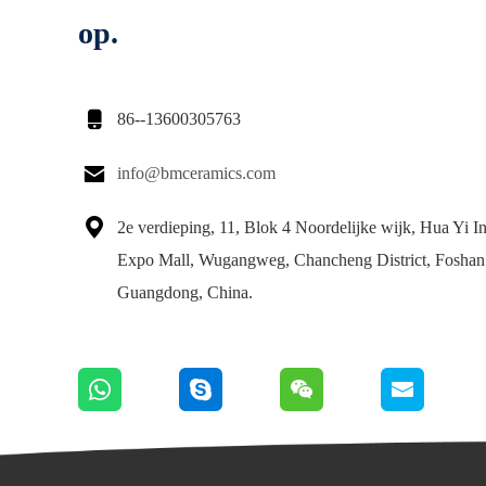
op.

86--13600305763

info@bmceramics.com

2e verdieping, 11, Blok 4 Noordelijke wijk, Hua Yi In
Expo Mall, Wugangweg, Chancheng District, Foshan
Guangdong, China.