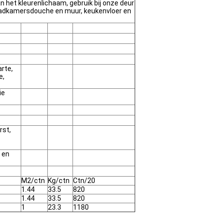
n het kleurenlichaam, gebruik bij onze deur
e badkamersdouche en muur, keukenvloer en
arte,
e,
ie
rst,
 en
M2/ctn
Kg/ctn
Ctn/20
1.44
33.5
820
1.44
33.5
820
1
23.3
1180