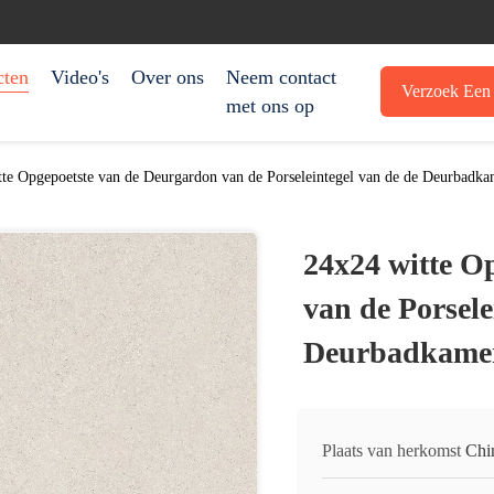
cten
Video's
Over ons
Neem contact
Verzoek Een 
met ons op
te Opgepoetste van de Deurgardon van de Porseleintegel van de de Deurbadk
24x24 witte O
van de Porsele
Deurbadkamer
Plaats van herkomst
Chi