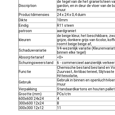
de tegel van de het granietsteen va
Discription
gardon, en in deur de vloer van d
muur.
Productdimensies
24 x 24 x 0,4 duim
Dikte
10mm
Eindig
R11 steen
patroon
aardgraniet
de beige kleur, het beschikbare, zw
kleuren
grijze, donkere grijs van 6color, koffi
roomt beige beige af,
V4-wezenlijk variatie (Kleurenvariat
Schaduwvariatie
binnen elke tegel)
Absorptietarief
<0>
Schuringsweerstand
6 - commercieel aanzienlijk verkeer
Chemische bestand bestand en Vo
Functie
Zuurvast, Antibacterieel, Slijtvaste
Hitteisolatie,
Gebruik in binnen en openluchtvloer
Gebruik
muur
Verpakking
Standaardkartons en houten pallet
Grootte (mm)
PCs/ctn
600x600 24x24
4
300x600 12x24
8
300x300 12x12
11