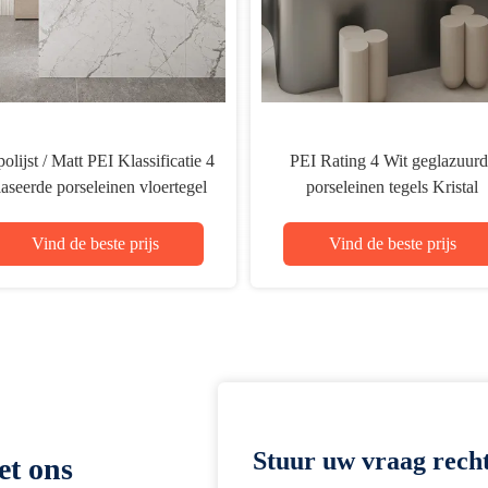
olijst / Matt PEI Klassificatie 4
PEI Rating 4 Wit geglazuurd
aseerde porseleinen vloertegel
porseleinen tegels Kristal
Frostbestendig Met lage
gepolijste tegels Frost resiste
wateropname
12mm
Vind de beste prijs
Vind de beste prijs
Stuur uw vraag recht
et ons