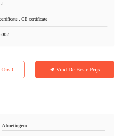
LI
ertificate , CE certificate
6002
t Ons Op
Vind De Beste Prijs
Afmetingen: