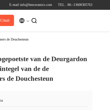
E-mail info@bmceramics.com
TEL.: 86--13600305763


Citaat
amers de Douchesteun
pgepoetste van de Deurgardon
integel van de de
s de Douchesteun
na