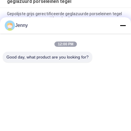
geglazuurd porseleinen tegel
Gepolijste grijs gerectificeerde geglazuurde porseleinen tegel
voor woon- / commerciële gebruik
Jenny
Glanzend geglazuurd gerectificeerd porseleinen tegel met
gepolijste afwerking lage wateropname PEI-classificatie 4
12:00 PM
Wit geglazuurde tegelmachine Volledig lichaam Porseleinen
tegel Mat Finish Met 0,05% wateropname
Good day, what product are you looking for?
populaire categorieën
Alle
Geglazuurd 
De Steen Kijkt 
Porseleinen Tegel
Porseleintegel
Moderne 
Marmeren Kijk 
Porseleintegel
Porseleintegel
Houten Effect 
Het Tapijt Kijkt 
Porseleintegels
Porseleintegel