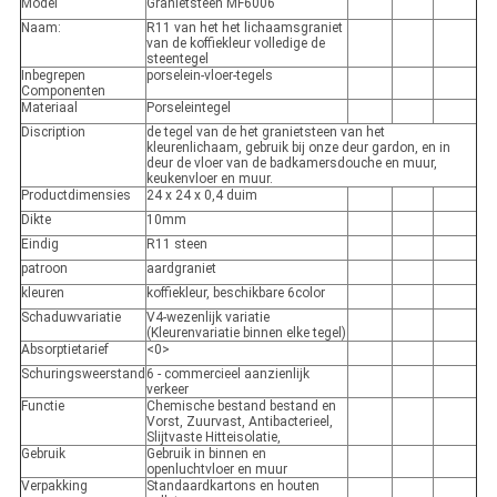
Model
Granietsteen MF6006
Naam:
R11 van het het lichaamsgraniet
van de koffiekleur volledige de
steentegel
Inbegrepen
porselein-vloer-tegels
Componenten
Materiaal
Porseleintegel
Discription
de tegel van de het granietsteen van het
kleurenlichaam, gebruik bij onze deur gardon, en in
deur de vloer van de badkamersdouche en muur,
keukenvloer en muur.
Productdimensies
24 x 24 x 0,4 duim
Dikte
10mm
Eindig
R11 steen
patroon
aardgraniet
kleuren
koffiekleur, beschikbare 6color
Schaduwvariatie
V4-wezenlijk variatie
(Kleurenvariatie binnen elke tegel)
Absorptietarief
<0>
Schuringsweerstand
6 - commercieel aanzienlijk
verkeer
Functie
Chemische bestand bestand en
Vorst, Zuurvast, Antibacterieel,
Slijtvaste Hitteisolatie,
Gebruik
Gebruik in binnen en
openluchtvloer en muur
Verpakking
Standaardkartons en houten