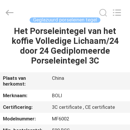
FOSHAN
BOLI
CERAMICS
CO.,LTD..
All
Geglazuurd porseleinen tegel
Rights
Reserved.
Het Porseleintegel van het
HUIS
koffie Volledige Lichaam/24
PRODUCTEN
door 24 Gediplomeerde
Porseleintegel 3C
VIDEO'S
Plaats van
China
herkomst:
OVER
ONS
Merknaam:
BOLI
Certificering:
3C certificate , CE certificate
FABRIEKSTOCHT
Modelnummer:
MF6002