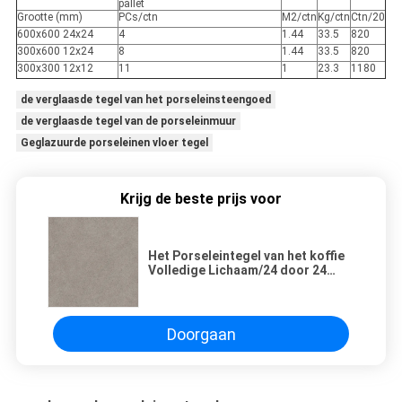
pallet
Grootte (mm)
PCs/ctn
M2/ctn
Kg/ctn
Ctn/20
600x600 24x24
4
1.44
33.5
820
300x600 12x24
8
1.44
33.5
820
300x300 12x12
11
1
23.3
1180
de verglaasde tegel van het porseleinsteengoed
de verglaasde tegel van de porseleinmuur
Geglazuurde porseleinen vloer tegel
Krijg de beste prijs voor
Het Porseleintegel van het koffie
Volledige Lichaam/24 door 24
Gediplomeerde Porseleintegel 3C
Doorgaan