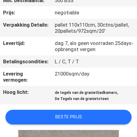
Min. bestelaantal:
500 BSS
KWALITEITSCONTROLE
Prijs:
negotiable
NEEM
Verpakking Details:
pallet 110x110cm, 30ctns/pallet,
20pallets/972sqm/20'
CONTACT
MET
Levertijd:
dag 7, als geen voorraden 25days-
opbrengst vergen
ONS
Betalingscondities:
L / C, T / T
OP
Levering
21000sqm/day
vermogen:
VRAAG
Hoog licht:
,
EEN
de tegels van de granietbadkamers
De Tegels van de granietsteen
OFFERTE
BESTE PRIJS
SITEMAP