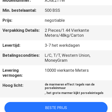
Modelnummer:
AJ6E211W
KWALITEITSCONTROLE
Min. bestelaantal:
500 BSS
NEEM
Prijs:
negotiable
CONTACT
Verpakking Details:
2 Pieces/1.44 Vierkante
MET
Meters/48kg/Carton
ONS
Levertijd:
3-7 het werkdagen
OP
Betalingscondities:
L/C, T/T, Western Union,
MoneyGram
VRAAG
Levering
10000 vierkante Meters
vermogen:
EEN
OFFERTE
Hoog licht:
de marmeren effect tegels van de
porseleinmuur
,
het grote marmer kijkt porseleintegels
SITEMAP
BESTE PRIJS