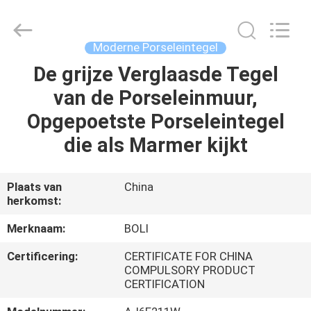
FOSHAN
BOLI
CERAMICS
CO.,LTD..
All
Moderne Porseleintegel
Rights
Reserved.
De grijze Verglaasde Tegel
HUIS
van de Porseleinmuur,
PRODUCTEN
Opgepoetste Porseleintegel
die als Marmer kijkt
VIDEO'S
Plaats van
China
herkomst:
OVER
ONS
Merknaam:
BOLI
Certificering:
CERTIFICATE FOR CHINA
FABRIEKSTOCHT
COMPULSORY PRODUCT
CERTIFICATION