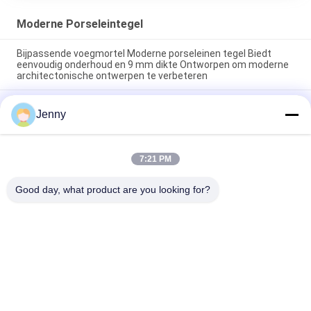
Moderne Porseleintegel
Bijpassende voegmortel Moderne porseleinen tegel Biedt
eenvoudig onderhoud en 9 mm dikte Ontworpen om moderne
architectonische ontwerpen te verbeteren
Eenvoudig te onderhouden moderne porseleinen vloertegel
Jenny
met een gladde textuur, ontworpen om een strak oppervlak te
bieden dat bestand is tegen vlekken en dagelijkse slijtage
Zwevende Installatie Moderne Porseleinen Tegel Binnen 9mm
7:21 PM
Dikte Perfecte Keuze Duurzaam Oppervlak Ideaal Voor
Grootschalige Projecten
Good day, what product are you looking for?
populaire categorieën
Alle
Geglazuurd 
De Steen Kijkt 
Porseleinen Tegel
Porseleintegel
Moderne 
Marmeren Kijk 