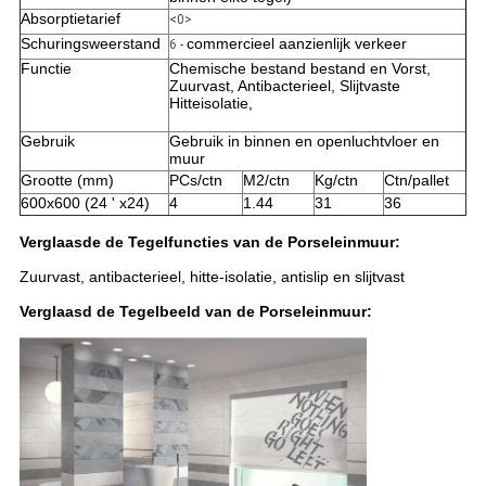
Absorptietarief
<0>
Schuringsweerstand
commercieel aanzienlijk verkeer
6 -
Functie
Chemische bestand bestand en Vorst,
Zuurvast, Antibacterieel, Slijtvaste
Hitteisolatie,
Gebruik
Gebruik in binnen en openluchtvloer en
muur
Grootte (mm)
PCs/ctn
M2/ctn
Kg/ctn
Ctn/pallet
600x600 (24 ' x24)
4
1.44
31
36
Verglaasde de Tegelfuncties van de Porseleinmuur:
Zuurvast, antibacterieel, hitte-isolatie, antislip en slijtvast
Verglaasd de Tegelbeeld van de Porseleinmuur: