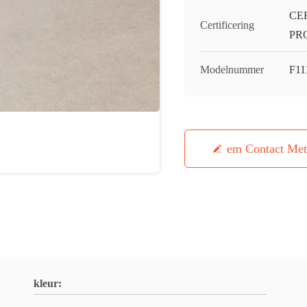
CE
Certificering
PR
Modelnummer
F11
Neem Contact Me
kleur: