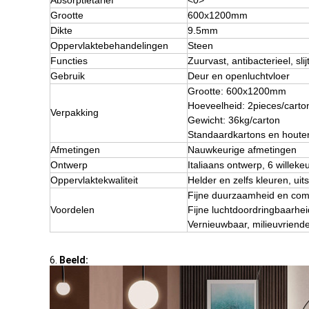
Absorptietarief
<0>
Grootte
600x1200mm
Dikte
9.5mm
Oppervlaktebehandelingen
Steen
Functies
Zuurvast, antibacterieel, slijt
Gebruik
Deur en openluchtvloer
Grootte: 600x1200mm
Hoeveelheid: 2pieces/carto
Verpakking
Gewicht: 36kg/carton
Standaardkartons en houten
Afmetingen
Nauwkeurige afmetingen
Ontwerp
Italiaans ontwerp, 6 wille
Oppervlaktekwaliteit
Helder en zelfs kleuren, uit
Fijne duurzaamheid en com
Voordelen
Fijne luchtdoordringbaarhei
Vernieuwbaar, milieuvriendel
6.
Beeld: