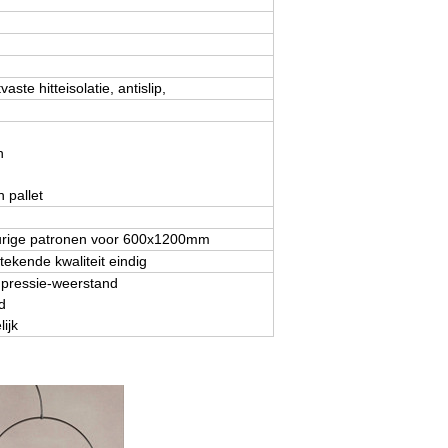
vaste hitteisolatie, antislip,
n
 pallet
keurige patronen voor 600x1200mm
stekende kwaliteit eindig
pressie-weerstand
d
ijk