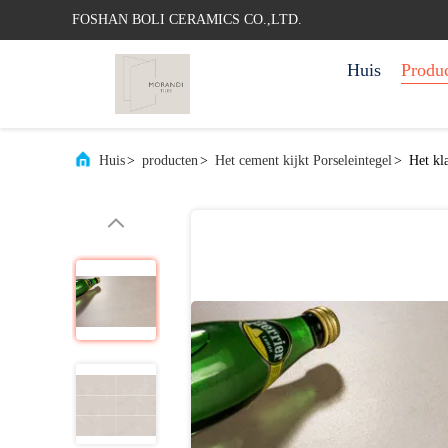
FOSHAN BOLI CERAMICS CO.,LTD.
Huis
Produ
Huis
>
producten
>
Het cement kijkt Porseleintegel
>
Het kl