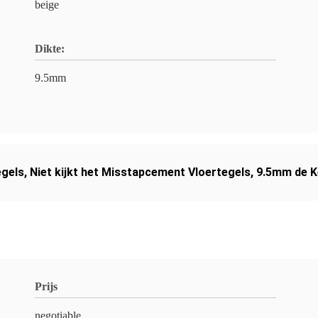
beige
Dikte:
9.5mm
egels
,
Niet kijkt het Misstapcement Vloertegels
,
9.5mm de Ke
Prijs
negotiable