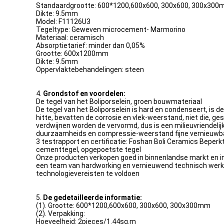
Standaardgrootte: 600*1200,600x600, 300x600, 300x30
Dikte: 9.5mm
Model: F11126U3
Tegeltype: Geweven microcement- Marmorino
Materiaal: ceramisch
Absorptietarief: minder dan 0,05%
Grootte: 600x1200mm
Dikte: 9.5mm
Oppervlaktebehandelingen: steen
4.
Grondstof en voordelen:
De tegel van het Boliporselein, groen bouwmateriaal
De tegel van het Boliporselein is hard en condenseert, is d
hitte, bevatten de corrosie en vlek-weerstand, niet die, ge
verdwijnen worden de vervormd, dus is een milieuvriendelij
duurzaamheids en compressie-weerstand fijne vernieuwbare
3 testrapport en certificatie: Foshan Boli Ceramics Beper
cementtegel, opgepoetste tegel
Onze producten verkopen goed in binnenlandse markt en in h
een team van hardworking en vernieuwend technisch werken
technologievereisten te voldoen
5.
De gedetailleerde informatie:
(1). Grootte: 600*1200,600x600, 300x600, 300x300mm
(2). Verpakking:
Hoeveelheid: 2pieces/1.44sq.m