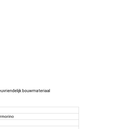
ieuvriendelijk bouwmateriaal
rmorino