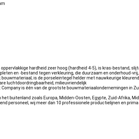
0mm
e oppervlakkige hardheid zeer hoog (hardheid 4-5), is kras-bestand, sl
spleten en -bestand tegen verkleuring, die duurzaam en onderhoud-vrij,
k bouwmateriaal, is de porseleintegel helder met nauwkeurige kleurend
 luchtdoordringbaarheid, milieuvriendelijk
kt Company is één van de grootste bouwmateriaalondernemingen in Zuid
et buitenland zoals Europa, Midden-Oosten, Egypte, Zuid-Afrika, Midde
d personeel, wij meer dan 10 professionele productielijnen en prim