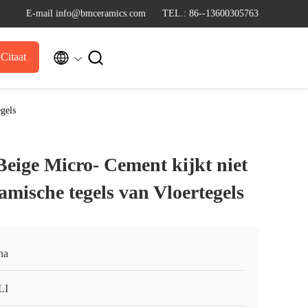
E-mail info@bmceramics.com
TEL.: 86--13600305763


Citaat
gels
Beige Micro- Cement kijkt niet
mische tegels van Vloertegels
na
LI