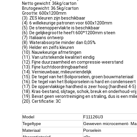
Netto gewicht: 36kg/carton
Brutogewicht: 36.5kg/carton
Grootte: 600x1200mm
(3). ZES kleuren zijn beschikbaar
(4). 6 willekeurige patronen voor 600x1200mm
(5). De steenoppervlakte is beschikbaar
(6). De gelijkegrootte heeft 600*1200mm steen
(7). Italiaans ontwerp
(8). Waterabsorptie minder dan 0,05%
(9). Helder en zelfs kleuren
(10). Nauwkeurige afmetingen
(11). Van uitstekende kwaliteit eindig
(12). Fijne duurzaamheid en compressie-weerstand
(13). Fijne luchtdoordringbaarheid
(14). Vernieuwbaar, milieuvriendelijk
(15). De tegel van het Boliporselein, groen bouwmateriaal
(16). De tegel van het Boliporselein is hard en condenseert
(17). De oppervlakkige hardheid is zeer hoog (hardheid 4-5)
(18). Kras-bestand, slijtage, schok, breuk en onderhoud-vrij
(19). Bevat geen verontreiniging en straling, dus is een mil
(20). Certificatie: 3C
Model
F11126U3
Tegeltype
Geweven microcement- Ma
Materiaal
Porselein