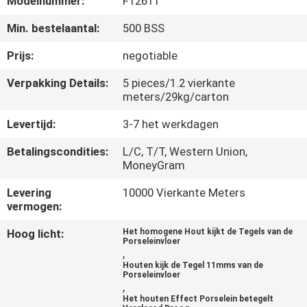
Modelnummer:
F12611
KWALITEITSCONTROLE
Min. bestelaantal:
500 BSS
NEEM
Prijs:
negotiable
CONTACT
Verpakking Details:
5 pieces/1.2 vierkante
MET
meters/29kg/carton
ONS
Levertijd:
3-7 het werkdagen
OP
Betalingscondities:
L/C, T/T, Western Union,
MoneyGram
VRAAG
Levering
10000 Vierkante Meters
vermogen:
EEN
OFFERTE
Hoog licht:
Het homogene Hout kijkt de Tegels van de
Porseleinvloer
,
Houten kijk de Tegel 11mms van de
SITEMAP
Porseleinvloer
,
Het houten Effect Porselein betegelt