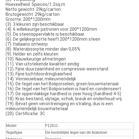
Hoeveelheid: 5pieces/1.2sq.m
Netto gewicht: 29kg/carton
Brutogewicht: 29kg/carton
Grootte: 200*1200mm
(3). 3 kleuren zijn beschikbaar
(4). 6 willekeurige patronen voor 200*1200mm
(5). De steenoppervlakte is beschikbaar
(6). De gelijkegrootte heeft 200*1200mm steen
(7). Italiaans ontwerp
(8). Waterabsorptie minder dan 0,05%
(9). Helder en zelfs kleuren
(10). Nauwkeurige afmetingen
(11). Van uitstekende kwaliteit eindig
(12). Fijne duurzaamheid en compressie-weerstand
(13). Fijne luchtdoordringbaarheid
(14). Vernieuwbaar, milieuvriendelijk
(15). De tegel van het Boliporselein, groen bouwmateriaal
(16). De tegel van het Boliporselein is hard en condenseert
(17). De oppervlakkige hardheid is zeer hoog (hardheid 4-5)
(18). Kras-bestand, slijtage, schok, breuk en onderhoud-vrij
(19). Bevat geen verontreiniging en straling, dus is een
milieuvriendelijk bouwmateriaal
(20). Certificatie: 3C
Model
F12611
Tegeltype
De koninklijke tegel van de teakvloer