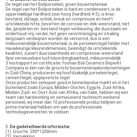
De tegel van het Boliporselein, groen bouwmateriaal
De tegel van het Boliporselein is hard en condenseert, is de
oppervlakkige hardheid zeer hoog (hardheid 4-5), is kras-
bestand, slijtage, schok, breuk en compressie en heeft
uitstekende hitte, bevatten de corrosie en vlek-weerstand, niet
die, gespleten en -bestand tegen verkleuring, die duurzaam en
onderhoud-vrij, verder, het geen verontreiniging en straling
langzaam verdwijnen worden de vervormd, dus is een
milieuvriendelijk bouwmateriaal, is de porseleintegel helder met
nauwkeurige kleurendimensies, beëindigt de uitstekende
kwaliteit, zuivert duurzaamheids en compressie-weerstand
fijne vernieuwbare luchtdoordringbaarheid, milieuvriendelijk
3 testrapport en certificatie: Foshan Boli Ceramics Beperkt
Company is één van de grootste bouwmateriaalondernemingen
in Zuid-China, produceren wij hoofdzakelijk porseleintegel,
cementtegel, opgepoetste tegel
Onze producten verkopen goed in binnenlandse markt en in het
buitenland zoals Europa, Midden-Oosten, Egypte, Zuid-Afrika,
Midden Zuid- en Oost-Azië van Afrika, van Italië, hebben wij een
team van hardworking en vernieuwend technisch werkend
personeel, wij meer dan 10 professionele productielijnen en
prima materiaal hebben om aan de professionele
technologievereisten te voldoen
5.
De gedetailleerde informatie:
(1). Grootte: 200*1200mm
(2). Verpakking: