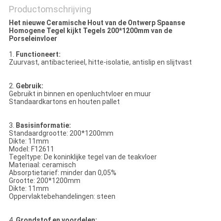
Productomschrijving
Het nieuwe Ceramische Hout van de Ontwerp Spaanse
Homogene Tegel kijkt Tegels 200*1200mm van de
Porseleinvloer
1.
Functioneert:
Zuurvast, antibacterieel, hitte-isolatie, antislip en slijtvast
2.
Gebruik:
Gebruikt in binnen en openluchtvloer en muur
Standaardkartons en houten pallet
3.
Basisinformatie:
Standaardgrootte: 200*1200mm
Dikte: 11mm
Model: F12611
Tegeltype: De koninklijke tegel van de teakvloer
Materiaal: ceramisch
Absorptietarief: minder dan 0,05%
Grootte: 200*1200mm
Dikte: 11mm
Oppervlaktebehandelingen: steen
4.
Grondstof en voordelen: