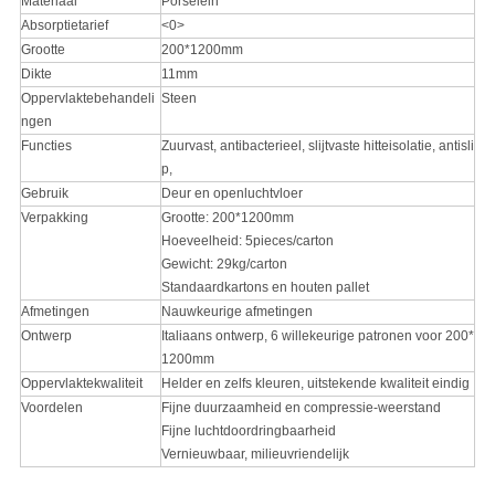
Materiaal
Porselein
Absorptietarief
<0>
Grootte
200*1200mm
Dikte
11mm
Oppervlaktebehandeli
Steen
ngen
Functies
Zuurvast, antibacterieel, slijtvaste hitteisolatie, antisli
p,
Gebruik
Deur en openluchtvloer
Verpakking
Grootte: 200*1200mm
Hoeveelheid: 5pieces/carton
Gewicht: 29kg/carton
Standaardkartons en houten pallet
Afmetingen
Nauwkeurige afmetingen
Ontwerp
Italiaans ontwerp, 6 willekeurige patronen voor 200*
1200mm
Oppervlaktekwaliteit
Helder en zelfs kleuren, uitstekende kwaliteit eindig
Voordelen
Fijne duurzaamheid en compressie-weerstand
Fijne luchtdoordringbaarheid
Vernieuwbaar, milieuvriendelijk