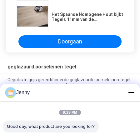
Het Spaanse Homogene Hout kijkt
Tegels 11mm van de
Porseleinvloer droogt Verglaasd
Doorgaan
geglazuurd porseleinen tegel
Gepolijste grijs gerectificeerde geglazuurde porseleinen tegel
voor woon- / commerciële gebruik
Jenny
Glanzend geglazuurd gerectificeerd porseleinen tegel met
gepolijste afwerking lage wateropname PEI-classificatie 4
9:39 PM
Wit geglazuurde tegelmachine Volledig lichaam Porseleinen
tegel Mat Finish Met 0,05% wateropname
Good day, what product are you looking for?
populaire categorieën
Alle