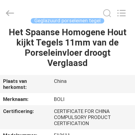
FOSHAN
BOLI
CERAMICS
CO.,LTD..
All
Geglazuurd porseleinen tegel
Rights
Reserved.
Het Spaanse Homogene Hout
HUIS
kijkt Tegels 11mm van de
PRODUCTEN
Porseleinvloer droogt
Verglaasd
VIDEO'S
Plaats van
China
herkomst:
OVER
ONS
Merknaam:
BOLI
Certificering:
CERTIFICATE FOR CHINA
FABRIEKSTOCHT
COMPULSORY PRODUCT
CERTIFICATION