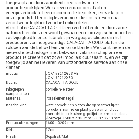
toegewijd aan duurzaamheid en verantwoorde
productiepraktijken.We streven ernaar om afval en
energieverbruik tot een minimum te beperken, en we kopen
onze grondstoffen in bij leveranciers die ons streven naar
verantwoordelijkheid voor het milieu delen.
Al met al is CALACATTA GOLD een verbluffende en duurzame
natuursteen die zeer wordt gewaardeerd om zijn schoonheid en
veelzijdigheid.In onze fabriek zijn we gespecialiseerd in het
produceren van hoogwaardige CALACATTA GOLD-platen die
voldoen aan de behoeften van onze klanten.We combineren de
nieuwste technologie met bekwaam vakmanschap om een ​​
product te creëren dat zowel mooi als duurzaam is, en we zijn
toegewijd aan het leveren van uitzonderlijke service aan onze
klanten.
modus
JQA163212G53 AB
JQA163212X53
Naam:
CALACATTA GOUD
Inbegrepen
porselein-leisteen
componenten
Materiaal
Porseleinen tegel
Beschrijving
witte porseleinen platen die op marmer lijken
porselein marmeren plaat porseleinen plaat
aanrecht in de keuken gepolijste marmeren plaat
vloertegel 1600 * 2700 mm 1600 * 3200 mm
Productafmetingen
1600 * 3200 mm
Dikte
12mm
Finish
Gepolijst/Mat