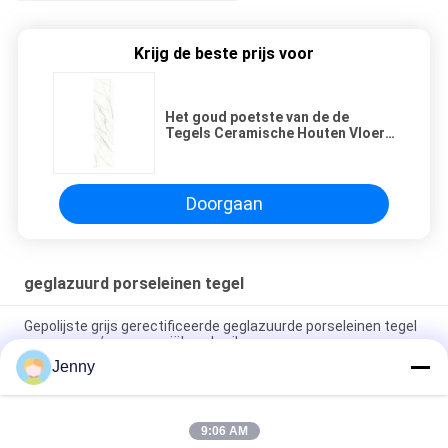
Krijg de beste prijs voor
Het goud poetste van de de
Tegels Ceramische Houten Vloer
van de Douchevloer Lei
1600*2700mm op
Doorgaan
geglazuurd porseleinen tegel
Gepolijste grijs gerectificeerde geglazuurde porseleinen tegel
voor woon- / commerciële gebruik
Jenny
Glanzend geglazuurd gerectificeerd porseleinen tegel met
gepolijste afwerking lage wateropname PEI-classificatie 4
9:06 AM
Wit geglazuurde tegelmachine Volledig lichaam Porseleinen