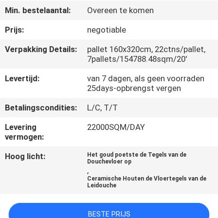
KWALITEITSCONTROLE
Min. bestelaantal:
Overeen te komen
Prijs:
negotiable
NEEM
Verpakking Details:
pallet 160x320cm, 22ctns/pallet,
CONTACT
7pallets/154788.48sqm/20'
MET
Levertijd:
van 7 dagen, als geen voorraden
ONS
25days-opbrengst vergen
OP
Betalingscondities:
L/C, T/T
Levering
22000SQM/DAY
VRAAG
vermogen:
EEN
Hoog licht:
Het goud poetste de Tegels van de
Douchevloer op
OFFERTE
,
Ceramische Houten de Vloertegels van de
Leidouche
SITEMAP
BESTE PRIJS