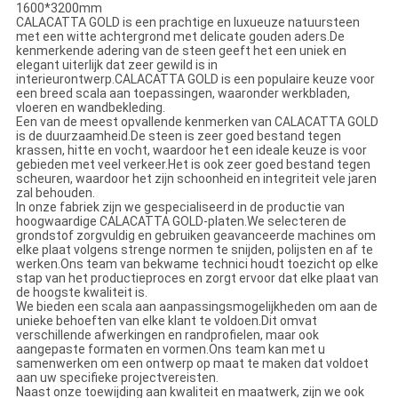
1600*3200mm
CALACATTA GOLD is een prachtige en luxueuze natuursteen
met een witte achtergrond met delicate gouden aders.De
kenmerkende adering van de steen geeft het een uniek en
elegant uiterlijk dat zeer gewild is in
interieurontwerp.CALACATTA GOLD is een populaire keuze voor
een breed scala aan toepassingen, waaronder werkbladen,
vloeren en wandbekleding.
Een van de meest opvallende kenmerken van CALACATTA GOLD
is de duurzaamheid.De steen is zeer goed bestand tegen
krassen, hitte en vocht, waardoor het een ideale keuze is voor
gebieden met veel verkeer.Het is ook zeer goed bestand tegen
scheuren, waardoor het zijn schoonheid en integriteit vele jaren
zal behouden.
In onze fabriek zijn we gespecialiseerd in de productie van
hoogwaardige CALACATTA GOLD-platen.We selecteren de
grondstof zorgvuldig en gebruiken geavanceerde machines om
elke plaat volgens strenge normen te snijden, polijsten en af ​​te
werken.Ons team van bekwame technici houdt toezicht op elke
stap van het productieproces en zorgt ervoor dat elke plaat van
de hoogste kwaliteit is.
We bieden een scala aan aanpassingsmogelijkheden om aan de
unieke behoeften van elke klant te voldoen.Dit omvat
verschillende afwerkingen en randprofielen, maar ook
aangepaste formaten en vormen.Ons team kan met u
samenwerken om een ​​ontwerp op maat te maken dat voldoet
aan uw specifieke projectvereisten.
Naast onze toewijding aan kwaliteit en maatwerk, zijn we ook