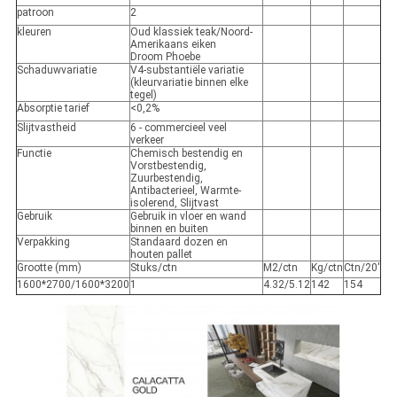
patroon
2
kleuren
Oud klassiek teak/Noord-
Amerikaans eiken
Droom Phoebe
Schaduwvariatie
V4-substantiële variatie
(kleurvariatie binnen elke
tegel)
Absorptie tarief
<0,2%
Slijtvastheid
6 - commercieel veel
verkeer
Functie
Chemisch bestendig en
Vorstbestendig,
Zuurbestendig,
Antibacterieel, Warmte-
isolerend, Slijtvast
Gebruik
Gebruik in vloer en wand
binnen en buiten
Verpakking
Standaard dozen en
houten pallet
Grootte (mm)
Stuks/ctn
M2/ctn
Kg/ctn
Ctn/20'
1600*2700/1600*3200
1
4.32/5.12
142
154