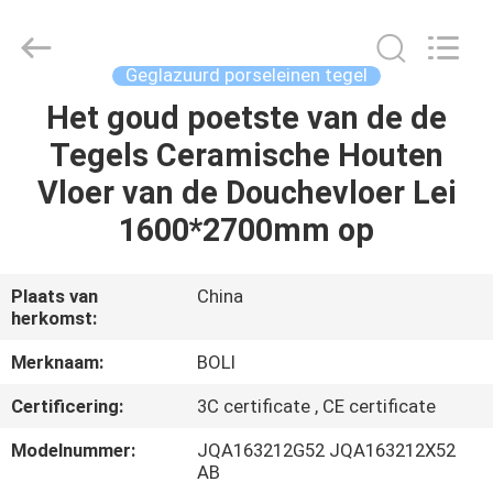
FOSHAN
BOLI
CERAMICS
CO.,LTD..
All
Geglazuurd porseleinen tegel
Rights
Reserved.
Het goud poetste van de de
HUIS
Tegels Ceramische Houten
PRODUCTEN
Vloer van de Douchevloer Lei
1600*2700mm op
VIDEO'S
Plaats van
China
herkomst:
OVER
ONS
Merknaam:
BOLI
Certificering:
3C certificate , CE certificate
FABRIEKSTOCHT
Modelnummer:
JQA163212G52 JQA163212X52
AB