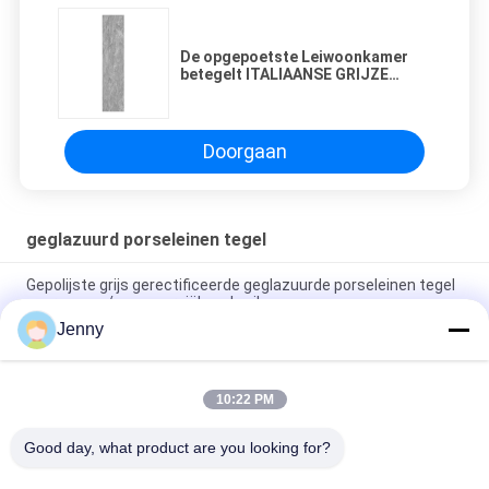
De opgepoetste Leiwoonkamer
betegelt ITALIAANSE GRIJZE
Ceramische Houten de Vloerlei
1600*2700mm 1600*3200mm van
de Douchevloer
Doorgaan
geglazuurd porseleinen tegel
Gepolijste grijs gerectificeerde geglazuurde porseleinen tegel
voor woon- / commerciële gebruik
Jenny
Glanzend geglazuurd gerectificeerd porseleinen tegel met
gepolijste afwerking lage wateropname PEI-classificatie 4
10:22 PM
Wit geglazuurde tegelmachine Volledig lichaam Porseleinen
tegel Mat Finish Met 0,05% wateropname
Good day, what product are you looking for?
populaire categorieën
Alle