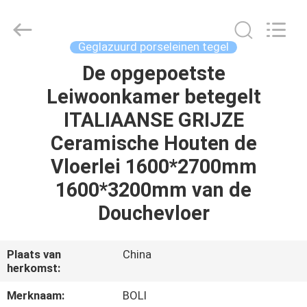
FOSHAN
BOLI
CERAMICS
CO.,LTD..
All
Geglazuurd porseleinen tegel
Rights
Reserved.
De opgepoetste
HUIS
Leiwoonkamer betegelt
PRODUCTEN
ITALIAANSE GRIJZE
Ceramische Houten de
VIDEO'S
Vloerlei 1600*2700mm
1600*3200mm van de
OVER
Douchevloer
ONS
Plaats van
China
FABRIEKSTOCHT
herkomst:
Merknaam:
BOLI