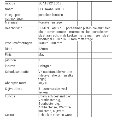
modus
JQA163212G68
Naam:
ITALIAANS GRIJS
Inbegrepen
porselein-leisteen
componenten
Materiaal
Porseleinen tegel
Beschrijving
CEMENT AS GRIJS porseleinen platen die eruit zien
als marmer porselein marmeren plaat porseleinen
plaat aanrecht in de keuken matte marmeren plaat
vloertegel 1600 * 3200 mm matte tegel
Productafmetingen
1600 * 3200 mm
Dikte
12mm
Finish
Mat
patroon
1
kleuren
Lichtgrijs
Schaduwvariatie
V4-substantiële variatie
(kleurvariatie binnen elke
tegel)
Absorptie tarief
<0,2%
Slijtvastheid
6 - commercieel veel
verkeer
Functie
Chemisch bestendig en
Vorstbestendig,
Zuurbestendig,
Antibacterieel, Warmte-
isolerend, Slijtvast
Gebruik
Gebruik in vloer en wand