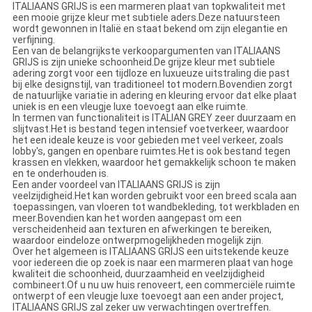
ITALIAANS GRIJS is een marmeren plaat van topkwaliteit met
een mooie grijze kleur met subtiele aders.Deze natuursteen
wordt gewonnen in Italië en staat bekend om zijn elegantie en
verfijning.
Een van de belangrijkste verkoopargumenten van ITALIAANS
GRIJS is zijn unieke schoonheid.De grijze kleur met subtiele
adering zorgt voor een tijdloze en luxueuze uitstraling die past
bij elke designstijl, van traditioneel tot modern.Bovendien zorgt
de natuurlijke variatie in adering en kleuring ervoor dat elke plaat
uniek is en een vleugje luxe toevoegt aan elke ruimte.
In termen van functionaliteit is ITALIAN GREY zeer duurzaam en
slijtvast.Het is bestand tegen intensief voetverkeer, waardoor
het een ideale keuze is voor gebieden met veel verkeer, zoals
lobby's, gangen en openbare ruimtes.Het is ook bestand tegen
krassen en vlekken, waardoor het gemakkelijk schoon te maken
en te onderhouden is.
Een ander voordeel van ITALIAANS GRIJS is zijn
veelzijdigheid.Het kan worden gebruikt voor een breed scala aan
toepassingen, van vloeren tot wandbekleding, tot werkbladen en
meer.Bovendien kan het worden aangepast om een ​​
verscheidenheid aan texturen en afwerkingen te bereiken,
waardoor eindeloze ontwerpmogelijkheden mogelijk zijn.
Over het algemeen is ITALIAANS GRIJS een uitstekende keuze
voor iedereen die op zoek is naar een marmeren plaat van hoge
kwaliteit die schoonheid, duurzaamheid en veelzijdigheid
combineert.Of u nu uw huis renoveert, een commerciële ruimte
ontwerpt of een vleugje luxe toevoegt aan een ander project,
ITALIAANS GRIJS zal zeker uw verwachtingen overtreffen.