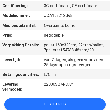
KWALITEITSCONTROLE
Certificering:
3C certificate , CE certificate
Modelnummer:
JQA163212G68
NEEM
CONTACT
Min. bestelaantal:
Overeen te komen
MET
Prijs:
negotiable
ONS
Verpakking Details:
pallet 160x320cm, 22ctns/pallet,
7pallets/154788.48sqm/20'
OP
Levertijd:
van 7 dagen, als geen voorraden
25days-opbrengst vergen
VRAAG
EEN
Betalingscondities:
L/C, T/T
OFFERTE
Levering
22000SQM/DAY
vermogen:
SITEMAP
BESTE PRIJS