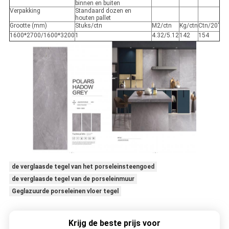
binnen en buiten
Verpakking
Standaard dozen en
houten pallet
Grootte (mm)
Stuks/ctn
M2/ctn
Kg/ctn
Ctn/20'
1600*2700/1600*3200
1
4.32/5.12
142
154
de verglaasde tegel van het porseleinsteengoed
de verglaasde tegel van de porseleinmuur
Geglazuurde porseleinen vloer tegel
Krijg de beste prijs voor