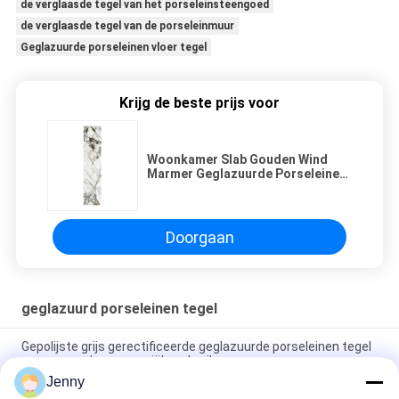
de verglaasde tegel van het porseleinsteengoed
de verglaasde tegel van de porseleinmuur
Geglazuurde porseleinen vloer tegel
Krijg de beste prijs voor
Woonkamer Slab Gouden Wind
Marmer Geglazuurde Porseleinen
Tegel Voor Veelzijdig Interieur
1600x2700mm
Doorgaan
geglazuurd porseleinen tegel
Gepolijste grijs gerectificeerde geglazuurde porseleinen tegel
voor woon- / commerciële gebruik
Jenny
Glanzend geglazuurd gerectificeerd porseleinen tegel met