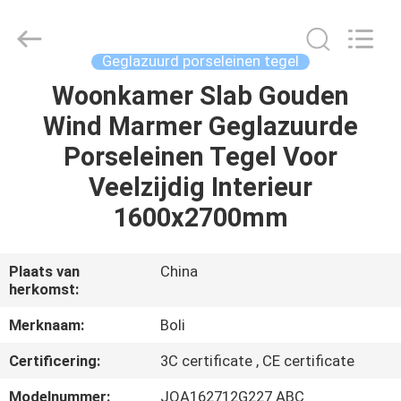
FOSHAN
BOLI
CERAMICS
CO.,LTD..
All
Geglazuurd porseleinen tegel
Rights
Reserved.
Woonkamer Slab Gouden
HUIS
Wind Marmer Geglazuurde
PRODUCTEN
Porseleinen Tegel Voor
Veelzijdig Interieur
VIDEO'S
1600x2700mm
OVER
Plaats van
China
herkomst:
ONS
Merknaam:
Boli
FABRIEKSTOCHT
Certificering:
3C certificate , CE certificate
Modelnummer:
JQA162712G227 ABC