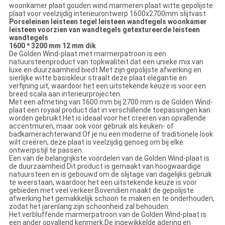
woonkamer plaat gouden wind marmeren plaat witte gepolijste
plaat voor veelzijdig interieurontwerp 1600x2700mm slijtvast
Porseleinen leisteen tegel leisteen wandtegels woonkamer
leisteen voorzien van wandtegels getextureerde leisteen
wandtegels
1600 * 3200 mm 12 mm dik
De Golden Wind-plaat met marmerpatroon is een
natuursteenproduct van topkwaliteit dat een unieke mix van
luxe en duurzaamheid biedt.Met zijn gepolijste afwerking en
sierlijke witte basiskleur straalt deze plaat elegantie en
verfijning uit, waardoor het een uitstekende keuze is voor een
breed scala aan interieurprojecten.
Met een afmeting van 1600 mm bij 2700 mm is de Golden Wind-
plaat een royaal product dat in verschillende toepassingen kan
worden gebruikt.Het is ideaal voor het creëren van opvallende
accentmuren, maar ook voor gebruik als keuken- of
badkamerachterwand.Of je nu een moderne of traditionele look
wilt creëren, deze plaat is veelzijdig genoeg om bij elke
ontwerpstijl te passen.
Een van de belangrijkste voordelen van de Golden Wind-plaat is
de duurzaamheid.Dit product is gemaakt van hoogwaardige
natuursteen en is gebouwd om de slijtage van dagelijks gebruik
te weerstaan, waardoor het een uitstekende keuze is voor
gebieden met veel verkeer.Bovendien maakt de gepolijste
afwerking het gemakkelijk schoon te maken en te onderhouden,
zodat het jarenlang zijn schoonheid zal behouden.
Het verbluffende marmerpatroon van de Golden Wind-plaat is
een ander opvallend kenmerk.De ingewikkelde adering en