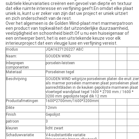
subtiele kleurvariaties creëren een gevoel van diepte en textuur
dat elke ruimte interesse en verfijning geeft.En omdat elke plaat
uniek is, kunt u er zeker van zijn dat uw project er uniek uitziet
en zich onderscheidt van de rest.
Over het algemeen is de Golden Wind-plaat met marmerpatroon
een product van topkwaliteit dat uitzonderlijke duurzaamheid,
veelzijdigheid en schoonheid biedt.Of u nu een huiseigenaar of
een ontwerper bent, het is een uitstekende keuze voor elk
interieurproject dat een vleugje luxe en verfijning vereist.
modus
JQA162712G227 ABC
Naam:
GOUDEN WIND
Inbegrepen
porselein-leisteen
componenten
Materiaal
Porseleinen tegel
Beschrijving
GOUDEN WIND witgrijze porseleinen platen die eruit zie
als marmer porselein marmeren plaat porseleinen plaat
aanrechtbladen in de keuken gepolijste marmeren plaat
vloertegel wandplaat tegel 1600 * 2700 mm / 1600 *
3200 mm gepolijste tegel dik 12 mm
Productafmetingen
1600*2700mm/1600*3200mm
Dikte
12mm
Finish
Gepolijst
patroon
3
kleuren
licht zwart
Schaduwvariatie
V4-substantiële variatie