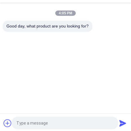
gepolijste afwerking lage wateropname PEI-classificatie 4
4:05 PM
Wit geglazuurde tegelmachine Volledig lichaam Porseleinen
tegel Mat Finish Met 0,05% wateropname
Good day, what product are you looking for?
populaire categorieën
Alle
Geglazuurd 
De Steen Kijkt 
Porseleinen Tegel
Porseleintegel
Moderne 
Marmeren Kijk 
Porseleintegel
Porseleintegel
Houten Effect 
Het Tapijt Kijkt 
Porseleintegels
Porseleintegel
Het Cement Kijkt 
24x24 Porseleintegel
Porseleintegel
Vraag een offerte aan