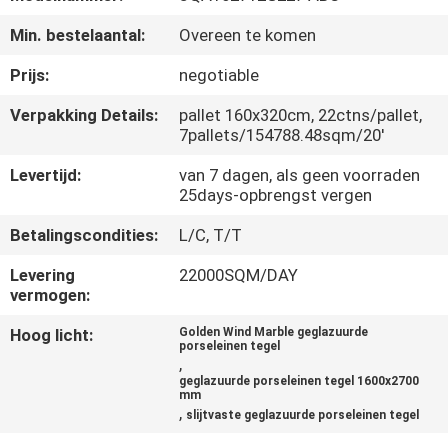
KWALITEITSCONTROLE
Min. bestelaantal:
Overeen te komen
NEEM
Prijs:
negotiable
CONTACT
Verpakking Details:
pallet 160x320cm, 22ctns/pallet,
7pallets/154788.48sqm/20'
MET
ONS
Levertijd:
van 7 dagen, als geen voorraden
25days-opbrengst vergen
OP
Betalingscondities:
L/C, T/T
VRAAG
Levering
22000SQM/DAY
vermogen:
EEN
Hoog licht:
Golden Wind Marble geglazuurde
OFFERTE
porseleinen tegel
,
geglazuurde porseleinen tegel 1600x2700
mm
SITEMAP
,
slijtvaste geglazuurde porseleinen tegel