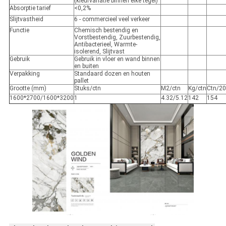
(kleurvariatie binnen elke tegel)
Absorptie tarief
<0,2%
Slijtvastheid
6 - commercieel veel verkeer
Functie
Chemisch bestendig en
Vorstbestendig, Zuurbestendig,
Antibacterieel, Warmte-
isolerend, Slijtvast
Gebruik
Gebruik in vloer en wand binnen
en buiten
Verpakking
Standaard dozen en houten
pallet
Grootte (mm)
Stuks/ctn
M2/ctn
Kg/ctn
Ctn/20
1600*2700/1600*3200
1
4.32/5.12
142
154