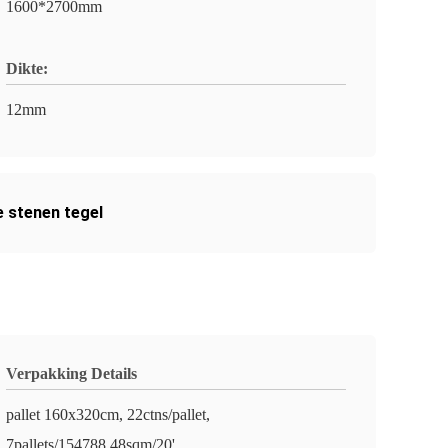
1600*2700mm
Dikte:
12mm
 stenen tegel
Verpakking Details
pallet 160x320cm, 22ctns/pallet,
7pallets/154788.48sqm/20'