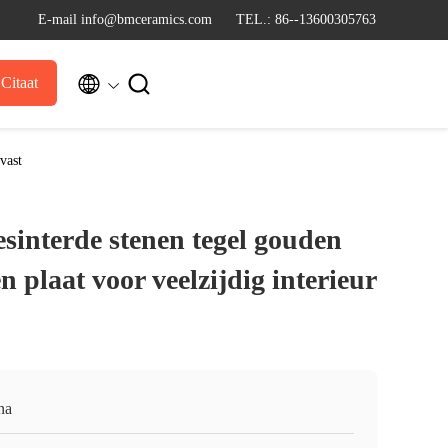
E-mail info@bmceramics.com
TEL.: 86--13600305763


Citaat
vast
interde stenen tegel gouden
plaat voor veelzijdig interieur
na