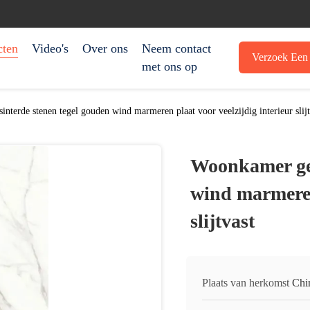
cten
Video's
Over ons
Neem contact
Verzoek Een 
met ons op
nterde stenen tegel gouden wind marmeren plaat voor veelzijdig interieur slijt
Woonkamer ges
wind marmeren 
slijtvast
Plaats van herkomst
Chi