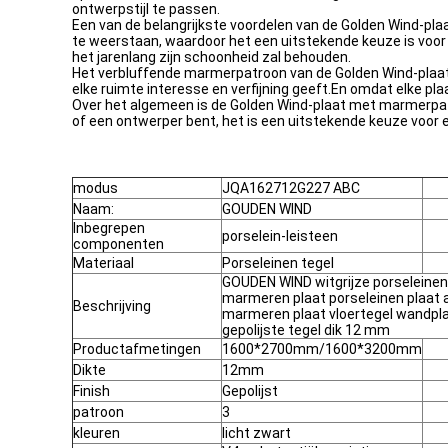
ontwerpstijl te passen.
Een van de belangrijkste voordelen van de Golden Wind-pla
te weerstaan, waardoor het een uitstekende keuze is voor
het jarenlang zijn schoonheid zal behouden.
Het verbluffende marmerpatroon van de Golden Wind-plaat i
elke ruimte interesse en verfijning geeft.En omdat elke plaa
Over het algemeen is de Golden Wind-plaat met marmerpatr
of een ontwerper bent, het is een uitstekende keuze voor elk
modus
JQA162712G227 ABC
Naam:
GOUDEN WIND
Inbegrepen
porselein-leisteen
componenten
Materiaal
Porseleinen tegel
GOUDEN WIND witgrijze porseleinen 
marmeren plaat porseleinen plaat a
Beschrijving
marmeren plaat vloertegel wandpl
gepolijste tegel dik 12 mm
Productafmetingen
1600*2700mm/1600*3200mm
Dikte
12mm
Finish
Gepolijst
patroon
3
kleuren
licht zwart