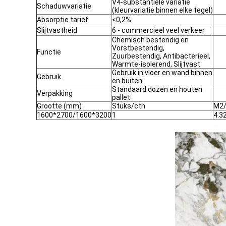
V4-substantiële variatie
Schaduwvariatie
(kleurvariatie binnen elke tegel)
Absorptie tarief
<0,2%
Slijtvastheid
6 - commercieel veel verkeer
Chemisch bestendig en
Vorstbestendig,
Functie
Zuurbestendig, Antibacterieel,
Warmte-isolerend, Slijtvast
Gebruik in vloer en wand binnen
Gebruik
en buiten
Standaard dozen en houten
Verpakking
pallet
Grootte (mm)
Stuks/ctn
M2/
1600*2700/1600*3200
1
4.3