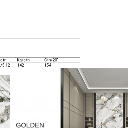
ctn
Kg/ctn
Ctn/20'
2/5.12
142
154