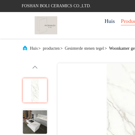
FOSHAN BOLI CERAMICS CO.,LTD.
Huis
Produ
Huis
>
producten
>
Gesinterde stenen tegel
>
Woonkamer gesi