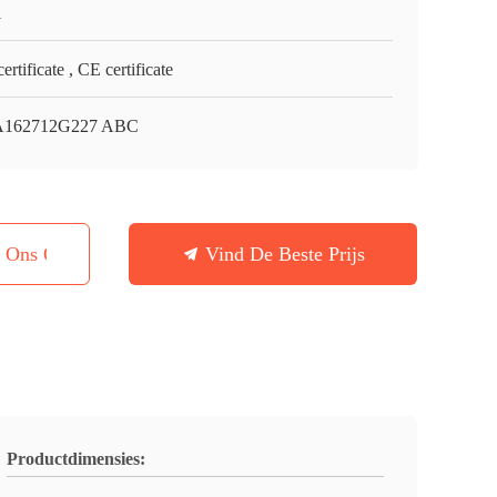
i
ertificate , CE certificate
A162712G227 ABC
t Ons Op
Vind De Beste Prijs
Productdimensies: