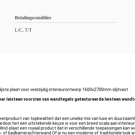
Betalingscondities
L/C, T/T
ste plaat voor veelzijdig interieurontwerp 1600x2700mm slijtvast
mer leisteen voorzien van wandtegels getextureerde leisteen wandt
product van topkwaliteit dat een unieke mix van luxe en duurzaamheid 
waardoor het een uitstekende keuze is voor een breed scala aan interieu
d-plaat een royaal product dat in verschillende toepassingen kan wor
of badkamerachterwand.Of je nu een moderne of traditionele look wilt 