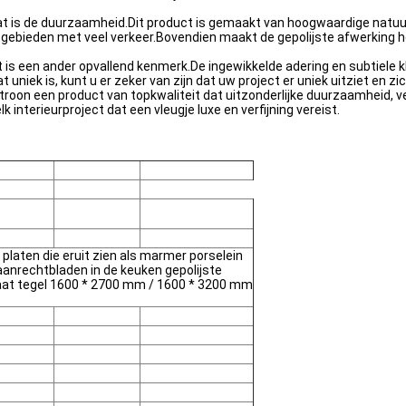
at is de duurzaamheid.Dit product is gemaakt van hoogwaardige natuur
 gebieden met veel verkeer.Bovendien maakt de gepolijste afwerking 
s een ander opvallend kenmerk.De ingewikkelde adering en subtiele kl
t uniek is, kunt u er zeker van zijn dat uw project er uniek uitziet en z
oon een product van topkwaliteit dat uitzonderlijke duurzaamheid, ve
 interieurproject dat een vleugje luxe en verfijning vereist.
platen die eruit zien als marmer porselein
anrechtbladen in de keuken gepolijste
aat tegel 1600 * 2700 mm / 1600 * 3200 mm