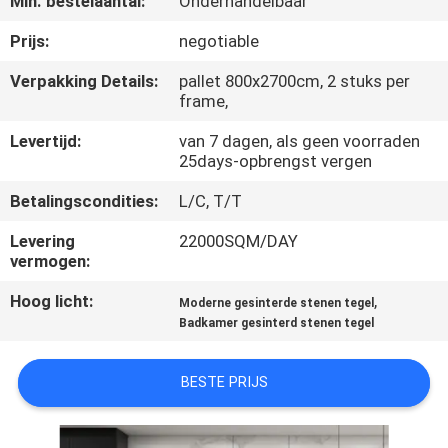
Min. bestelaantal:
Onderhandelbaar
KWALITEITSCONTROLE
Prijs:
negotiable
NEEM
Verpakking Details:
pallet 800x2700cm, 2 stuks per
frame,
CONTACT
MET
Levertijd:
van 7 dagen, als geen voorraden
25days-opbrengst vergen
ONS
Betalingscondities:
L/C, T/T
OP
Levering
22000SQM/DAY
vermogen:
VRAAG
Hoog licht:
,
EEN
Moderne gesinterde stenen tegel
Badkamer gesinterd stenen tegel
OFFERTE
BESTE PRIJS
SITEMAP