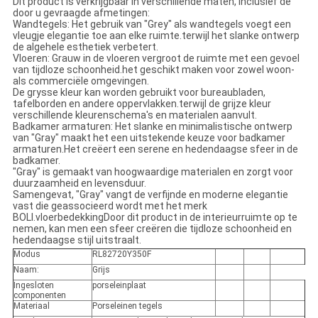
Dit product is verkrijgbaar in verschillende maten, inclusief de
door u gevraagde afmetingen:
Wandtegels: Het gebruik van "Grey" als wandtegels voegt een
vleugje elegantie toe aan elke ruimte.terwijl het slanke ontwerp
de algehele esthetiek verbetert.
Vloeren: Grauw in de vloeren vergroot de ruimte met een gevoel
van tijdloze schoonheid.het geschikt maken voor zowel woon-
als commerciële omgevingen.
De grysse kleur kan worden gebruikt voor bureaubladen,
tafelborden en andere oppervlakken.terwijl de grijze kleur
verschillende kleurenschema's en materialen aanvult.
Badkamer armaturen: Het slanke en minimalistische ontwerp
van "Gray" maakt het een uitstekende keuze voor badkamer
armaturen.Het creëert een serene en hedendaagse sfeer in de
badkamer.
"Gray" is gemaakt van hoogwaardige materialen en zorgt voor
duurzaamheid en levensduur.
Samengevat, "Gray" vangt de verfijnde en moderne elegantie
vast die geassocieerd wordt met het merk
BOLI.vloerbedekkingDoor dit product in de interieurruimte op te
nemen, kan men een sfeer creëren die tijdloze schoonheid en
hedendaagse stijl uitstraalt.
Modus
RL82720Y350F
Naam:
Grijs
Ingesloten
porseleinplaat
componenten
Materiaal
Porseleinen tegels