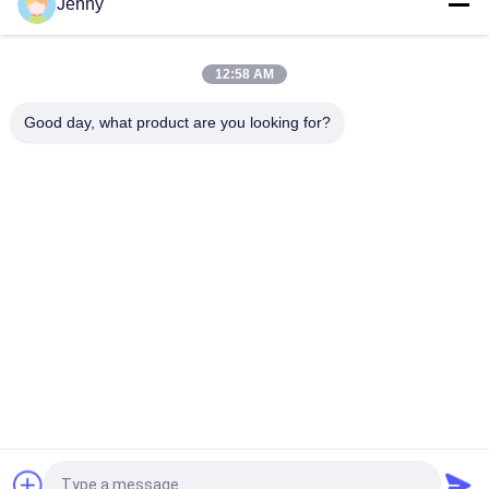
Jenny
Warmte-isolatie gesinterd stenen tegel Herfst Serenade
Textiel Stoffering Tafelplaat
12:58 AM
Reis over zee gesinterd stenen tegels Decoratieve accenten
Matt Finish
Good day, what product are you looking for?
populaire categorieën
Alle
Geglazuurd 
De Steen Kijkt 
Porseleinen Tegel
Porseleintegel
Moderne 
Marmeren Kijk 
Porseleintegel
Porseleintegel
Houten Effect 
Het Tapijt Kijkt 
Porseleintegels
Porseleintegel
Het Cement Kijkt 
24x24 Porseleintegel
Porseleintegel