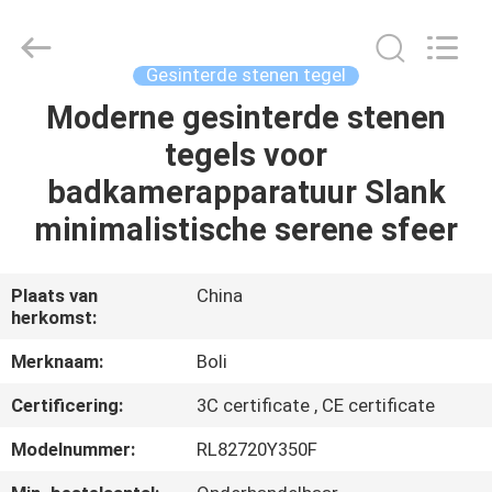
FOSHAN
BOLI
CERAMICS
CO.,LTD..
All
Gesinterde stenen tegel
Rights
Reserved.
Moderne gesinterde stenen
HUIS
tegels voor
PRODUCTEN
badkamerapparatuur Slank
minimalistische serene sfeer
VIDEO'S
Plaats van
China
herkomst:
OVER
ONS
Merknaam:
Boli
Certificering:
3C certificate , CE certificate
FABRIEKSTOCHT
Modelnummer:
RL82720Y350F