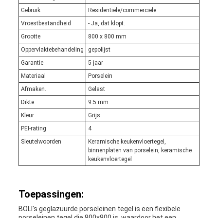
Gebruik
Residentiële/commerciële
Vroestbestandheid
- Ja, dat klopt.
Grootte
800 x 800 mm
Oppervlaktebehandeling
gepolijst
Garantie
5 jaar
Materiaal
Porselein
Afmaken.
Gelast
Dikte
9.5 mm
Kleur
Grijs
PEI-rating
4
Sleutelwoorden
Keramische keukenvloertegel,
binnenplaten van porselein, keramische
keukenvloertegel
Toepassingen:
BOLI's geglazuurde porseleinen tegel is een flexibele
porseleinen tegel die 800x800 is, waardoor het een