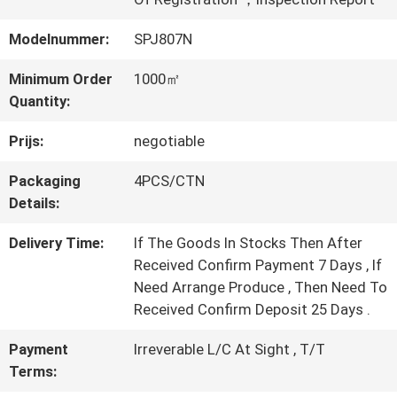
Modelnummer:
SPJ807N
KWALITEITSCONTROLE
Minimum Order
1000㎡
Quantity:
NEEM
Prijs:
negotiable
CONTACT
Packaging
4PCS/CTN
MET
Details:
ONS
Delivery Time:
If The Goods In Stocks Then After
Received Confirm Payment 7 Days , If
OP
Need Arrange Produce , Then Need To
Received Confirm Deposit 25 Days .
VRAAG
Payment
Irreverable L/C At Sight , T/T
Terms:
EEN