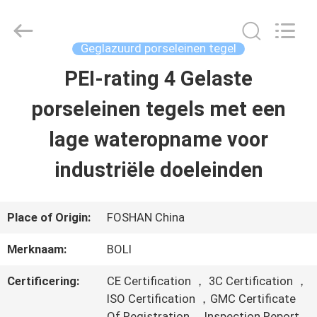
2026
FOSHAN
BOLI
CERAMICS
Geglazuurd porseleinen tegel
CO.,LTD..
All
PEI-rating 4 Gelaste
HUIS
Rights
Reserved.
porseleinen tegels met een
PRODUCTEN
lage wateropname voor
industriële doeleinden
VIDEO'S
Place of Origin:
FOSHAN China
OVER
Merknaam:
BOLI
ONS
Certificering:
CE Certification ， 3C Certification ，
ISO Certification ，GMC Certificate
FABRIEKSTOCHT
Of Registration ，Inspection Report