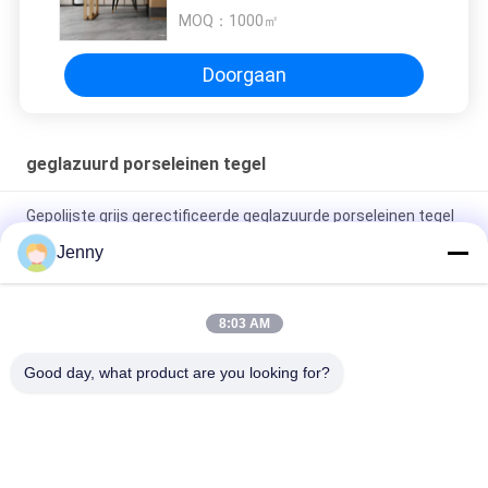
MOQ：
1000㎡
Doorgaan
geglazuurd porseleinen tegel
Gepolijste grijs gerectificeerde geglazuurde porseleinen tegel
voor woon- / commerciële gebruik
Jenny
Glanzend geglazuurd gerectificeerd porseleinen tegel met
gepolijste afwerking lage wateropname PEI-classificatie 4
8:03 AM
Wit geglazuurde tegelmachine Volledig lichaam Porseleinen
Good day, what product are you looking for?
tegel Mat Finish Met 0,05% wateropname
populaire categorieën
Alle