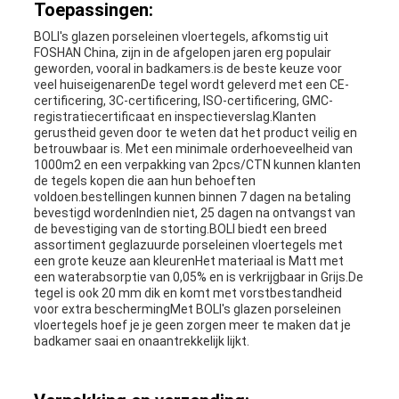
Toepassingen:
BOLI's glazen porseleinen vloertegels, afkomstig uit
FOSHAN China, zijn in de afgelopen jaren erg populair
geworden, vooral in badkamers.is de beste keuze voor
veel huiseigenarenDe tegel wordt geleverd met een CE-
certificering, 3C-certificering, ISO-certificering, GMC-
registratiecertificaat en inspectieverslag.Klanten
gerustheid geven door te weten dat het product veilig en
betrouwbaar is. Met een minimale orderhoeveelheid van
1000m2 en een verpakking van 2pcs/CTN kunnen klanten
de tegels kopen die aan hun behoeften
voldoen.bestellingen kunnen binnen 7 dagen na betaling
bevestigd wordenIndien niet, 25 dagen na ontvangst van
de bevestiging van de storting.BOLI biedt een breed
assortiment geglazuurde porseleinen vloertegels met
een grote keuze aan kleurenHet materiaal is Matt met
een waterabsorptie van 0,05% en is verkrijgbaar in Grijs.De
tegel is ook 20 mm dik en komt met vorstbestandheid
voor extra beschermingMet BOLI's glazen porseleinen
vloertegels hoef je je geen zorgen meer te maken dat je
badkamer saai en onaantrekkelijk lijkt.