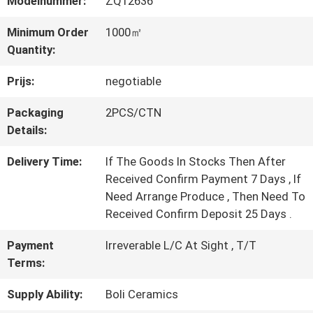
Modelnummer:
ZQ12636
Minimum Order
1000㎡
KWALITEITSCONTROLE
Quantity:
Prijs:
negotiable
NEEM
Packaging
2PCS/CTN
CONTACT
Details:
MET
Delivery Time:
If The Goods In Stocks Then After
Received Confirm Payment 7 Days , If
ONS
Need Arrange Produce , Then Need To
Received Confirm Deposit 25 Days .
OP
Payment
Irreverable L/C At Sight , T/T
Terms:
VRAAG
Supply Ability:
Boli Ceramics
EEN