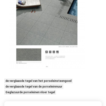
de verglaasde tegel van het porseleinsteengoed
de verglaasde tegel van de porseleinmuur
Geglazuurde porseleinen vloer tegel