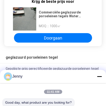
Krijg de beste prijs voor
Commerciële geglazuurde
porseleinen tegels Water
Absorptie Rate 0,05%
MOQ：
1000㎡
Doorgaan
geglazuurd porseleinen tegel
Gepolijste grijs gerectificeerde geglazuurde porseleinen tegel
voor woon- / commerciële gebruik
Jenny
Glanzend geglazuurd gerectificeerd porseleinen tegel met
gepolijste afwerking lage wateropname PEI-classificatie 4
11:41 AM
Wit geglazuurde tegelmachine Volledig lichaam Porseleinen
Good day, what product are you looking for?
tegel Mat Finish Met 0,05% wateropname