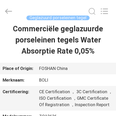
2026
FOSHAN
BOLI
CERAMICS
Geglazuurd porseleinen tegel
CO.,LTD..
All
Commerciële geglazuurde
HUIS
Rights
Reserved.
porseleinen tegels Water
PRODUCTEN
Absorptie Rate 0,05%
VIDEO'S
Place of Origin:
FOSHAN China
Merknaam:
BOLI
OVER
Certificering:
CE Certification ， 3C Certification ，
ONS
ISO Certification ，GMC Certificate
Of Registration ，Inspection Report
FABRIEKSTOCHT