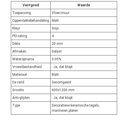
Vastgoed
Waarde
Toepassing
Vloer/muur
Oppervlaktebehandeling
Matt.
Kleur
Grijs
PEI-rating
4
Dikte
20 mm
Afmaken.
Gelast
Wateropname
0.05%
Vroestbestandheid
- Ja, dat klopt.
Materiaal
Matt.
De rand
Gecorrigeerd
Grootte
600x1200 mm
Anti-glijden
- Ja, dat klopt.
Type
Decoratieve keramische tegels,
marmeren platen