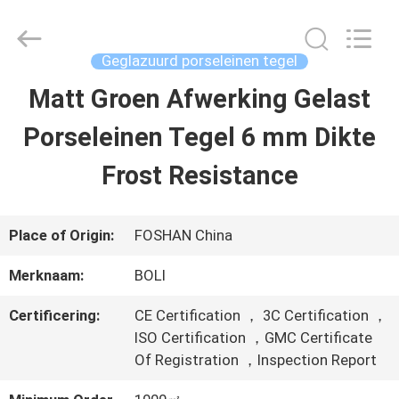
2026
FOSHAN
BOLI
CERAMICS
Geglazuurd porseleinen tegel
CO.,LTD..
All
Matt Groen Afwerking Gelast
HUIS
Rights
Reserved.
Porseleinen Tegel 6 mm Dikte
PRODUCTEN
Frost Resistance
VIDEO'S
Place of Origin:
FOSHAN China
Merknaam:
BOLI
OVER
Certificering:
CE Certification ， 3C Certification ，
ONS
ISO Certification ，GMC Certificate
Of Registration ，Inspection Report
FABRIEKSTOCHT