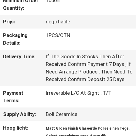
Minimum Order
1000㎡
Quantity:
KWALITEITSCONTROLE
Prijs:
negotiable
Packaging
1PCS/CTN
NEEM
Details:
CONTACT
Delivery Time:
If The Goods In Stocks Then After
Received Confirm Payment 7 Days , If
MET
Need Arrange Produce , Then Need To
Received Confirm Deposit 25 Days .
ONS
Payment
Irreverable L/C At Sight , T/T
OP
Terms:
Supply Ability:
Boli Ceramics
VRAAG
Hoog licht:
,
EEN
Matt Groen Finish Glaseerde Porseleinen Tegel