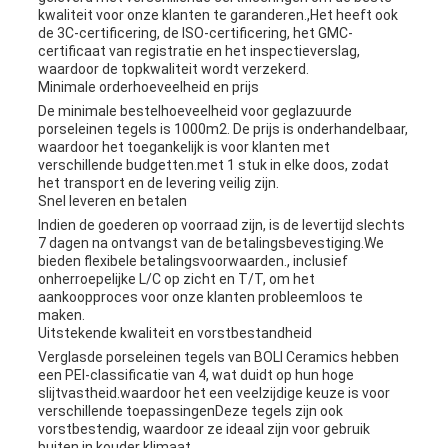
kwaliteit voor onze klanten te garanderen.,Het heeft ook
de 3C-certificering, de ISO-certificering, het GMC-
certificaat van registratie en het inspectieverslag,
waardoor de topkwaliteit wordt verzekerd.
Minimale orderhoeveelheid en prijs
De minimale bestelhoeveelheid voor geglazuurde
porseleinen tegels is 1000m2. De prijs is onderhandelbaar,
waardoor het toegankelijk is voor klanten met
verschillende budgetten.met 1 stuk in elke doos, zodat
het transport en de levering veilig zijn.
Snel leveren en betalen
Indien de goederen op voorraad zijn, is de levertijd slechts
7 dagen na ontvangst van de betalingsbevestiging.We
bieden flexibele betalingsvoorwaarden., inclusief
onherroepelijke L/C op zicht en T/T, om het
aankoopproces voor onze klanten probleemloos te
maken.
Uitstekende kwaliteit en vorstbestandheid
Verglasde porseleinen tegels van BOLI Ceramics hebben
een PEI-classificatie van 4, wat duidt op hun hoge
slijtvastheid.waardoor het een veelzijdige keuze is voor
verschillende toepassingenDeze tegels zijn ook
vorstbestendig, waardoor ze ideaal zijn voor gebruik
buiten in kouder klimaat.