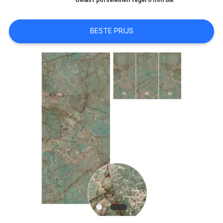
Gelast porseleinen tegel 6 mm dik
OFFERTE
BESTE PRIJS
SITEMAP
PRIVACYBELEID