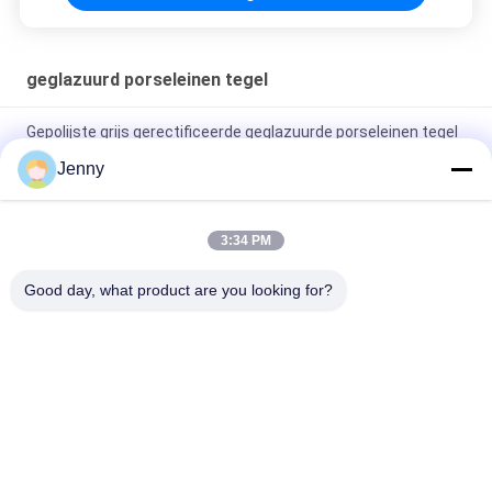
geglazuurd porseleinen tegel
Gepolijste grijs gerectificeerde geglazuurde porseleinen tegel
voor woon- / commerciële gebruik
Jenny
Glanzend geglazuurd gerectificeerd porseleinen tegel met
gepolijste afwerking lage wateropname PEI-classificatie 4
3:34 PM
Wit geglazuurde tegelmachine Volledig lichaam Porseleinen
Good day, what product are you looking for?
tegel Mat Finish Met 0,05% wateropname
populaire categorieën
Alle
Geglazuurd 
De Steen Kijkt 
Porseleinen Tegel
Porseleintegel