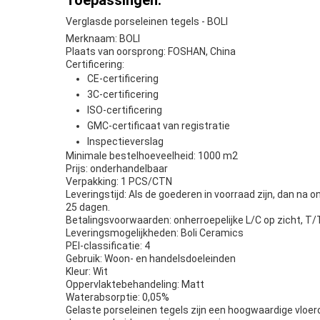
Toepassingen:
Verglasde porseleinen tegels - BOLI
Merknaam: BOLI
Plaats van oorsprong: FOSHAN, China
Certificering:
CE-certificering
3C-certificering
ISO-certificering
GMC-certificaat van registratie
Inspectieverslag
Minimale bestelhoeveelheid: 1000 m2
Prijs: onderhandelbaar
Verpakking: 1 PCS/CTN
Leveringstijd: Als de goederen in voorraad zijn, dan na
25 dagen.
Betalingsvoorwaarden: onherroepelijke L/C op zicht, T/
Leveringsmogelijkheden: Boli Ceramics
PEI-classificatie: 4
Gebruik: Woon- en handelsdoeleinden
Kleur: Wit
Oppervlaktebehandeling: Matt
Waterabsorptie: 0,05%
Gelaste porseleinen tegels zijn een hoogwaardige vloe