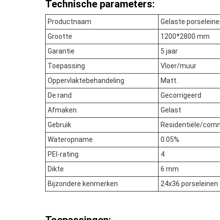
Technische parameters:
Productnaam
Gelaste porseleine
Grootte
1200*2800 mm
Garantie
5 jaar
Toepassing
Vloer/muur
Oppervlaktebehandeling
Matt.
De rand
Gecorrigeerd
Afmaken.
Gelast
Gebruik
Residentiële/com
Wateropname
0.05%
PEI-rating
4
Dikte
6 mm
Bijzondere kenmerken
24x36 porseleinen 