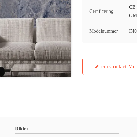
CE 
Certificering
GMC
Modelnummer
IN
Neem Contact Me
Dikte: