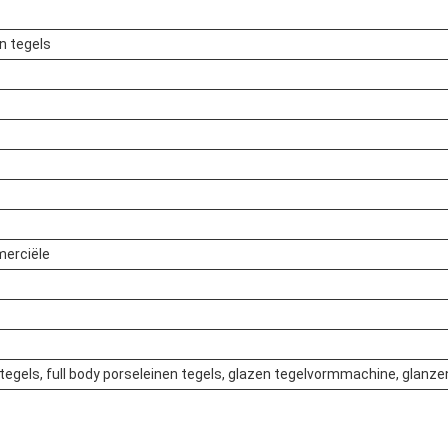
n tegels
merciële
tegels, full body porseleinen tegels, glazen tegelvormmachine, glanz