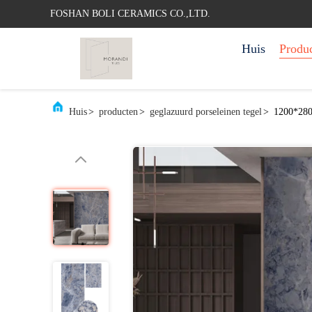
FOSHAN BOLI CERAMICS CO.,LTD.
Huis
Produ
Huis
>
producten
>
geglazuurd porseleinen tegel
>
1200*2800