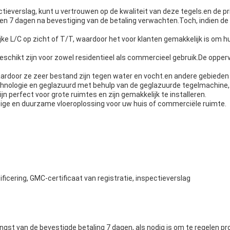
ctieverslag, kunt u vertrouwen op de kwaliteit van deze tegels.en de pr
nnen 7 dagen na bevestiging van de betaling verwachten.Toch, indien d
ke L/C op zicht of T/T, waardoor het voor klanten gemakkelijk is om 
eschikt zijn voor zowel residentieel als commercieel gebruik.De opper
rdoor ze zeer bestand zijn tegen water en vocht.en andere gebieden di
hnologie en geglazuurd met behulp van de geglazuurde tegelmachine, 
 perfect voor grote ruimtes en zijn gemakkelijk te installeren.
tige en duurzame vloeroplossing voor uw huis of commerciële ruimte.
tificering, GMC-certificaat van registratie, inspectieverslag
vangst van de bevestigde betaling 7 dagen, als nodig is om te regelen