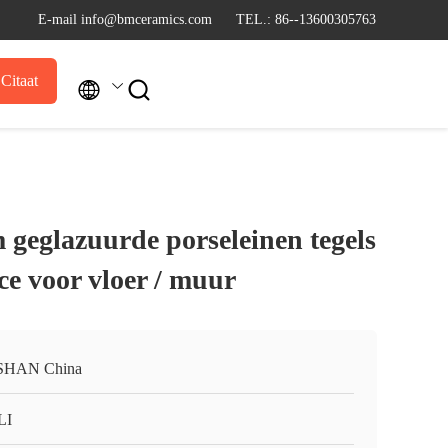
E-mail info@bmceramics.com
TEL.: 86--13600305763
Citaat


geglazuurde porseleinen tegels
ce voor vloer / muur
SHAN China
LI