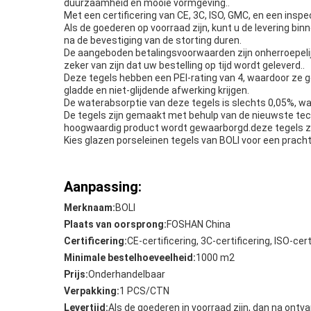
duurzaamheid en mooie vormgeving..
Met een certificering van CE, 3C, ISO, GMC, en een inspe
Als de goederen op voorraad zijn, kunt u de levering bi
na de bevestiging van de storting duren.
De aangeboden betalingsvoorwaarden zijn onherroepelij
zeker van zijn dat uw bestelling op tijd wordt geleverd..
Deze tegels hebben een PEI-rating van 4, waardoor ze g
gladde en niet-glijdende afwerking krijgen.
De waterabsorptie van deze tegels is slechts 0,05%, waa
De tegels zijn gemaakt met behulp van de nieuwste tec
hoogwaardig product wordt gewaarborgd.deze tegels zijn
Kies glazen porseleinen tegels van BOLI voor een prach
Aanpassing:
Merknaam:
BOLI
Plaats van oorsprong:
FOSHAN China
Certificering:
CE-certificering, 3C-certificering, ISO-cer
Minimale bestelhoeveelheid:
1000 m2
Prijs:
Onderhandelbaar
Verpakking:
1 PCS/CTN
Levertijd:
Als de goederen in voorraad zijn, dan na ont