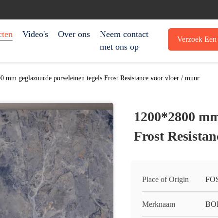
cten
Video's
Over ons
Neem contact
Verzoek Een 
met ons op
 mm geglazuurde porseleinen tegels Frost Resistance voor vloer / muur
1200*2800 mm 
Frost Resistan
Place of Origin
FO
Merknaam
BO