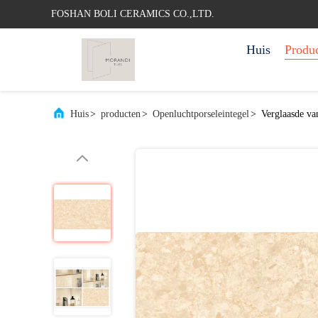
FOSHAN BOLI CERAMICS CO.,LTD.
Huis
Produ
Huis
>
producten
>
Openluchtporseleintegel
>
Verglaasde va