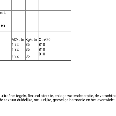
rst,
 en
M2/ctn
Kg/ctn
Ctn/20
1.92
35
810
1.92
35
810
810
1.92
35
rafine tegels, flexural sterkte, en lage waterabsorptie, de verschijni
e textuur duidelijke, natuurlijke, gevoelige harmonie en het evenwicht 