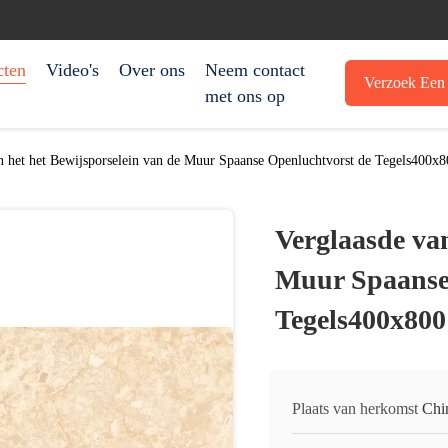
cten
Video's
Over ons
Neem contact
Verzoek Een 
met ons op
n het het Bewijsporselein van de Muur Spaanse Openluchtvorst de Tegels400
Verglaasde van
Muur Spaanse
Tegels400x80
Plaats van herkomst
Chi