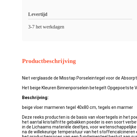
Levertijd
3-7 het werkdagen
Productbeschrijving
Niet verglaasde de Misstap Porseleintegel voor de Absorp
Het beige Kleuren Binnenporselein betegelt Opgepoetste
Beschrijving:
beige vloer marmeren tegel 40x80 cm, tegels en marmer
Deze reeks producten is de basis van vloertegels in het poe
het aantal kristalfritte gebakken poeder is een soort verbe
in de Lichaams materiële deeltjes, voor wetenschappelij
na de willekeurige temperatuur van het stoffencalcineren 
het productieproces van een fundamenteel besluit aan sup