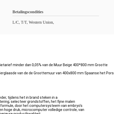
Betalingscondities
L/C, T/T, Western Union,
tietarief minder dan 0,05% van de Muur Beige 400*800 mm Grootte
 Verglaasde van de de Groottemuur van 400x800 mm Spaanse het Pors
der, tijdens het in brand steken in a
tering; selecteer grondstoffen, het fijne malen
ke formule, door het computersysteem van embryo's
en hoge druk, microcomputer volledige controle, van
erieure productkwaliteit.