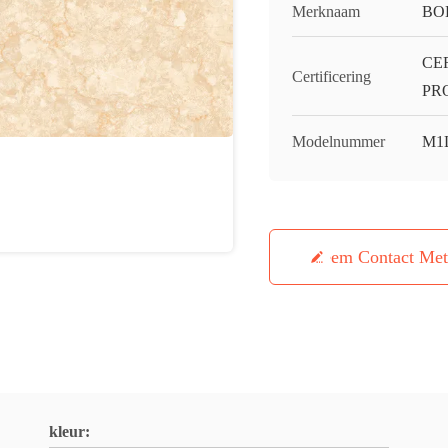
Merknaam
BO
CE
Certificering
PR
Modelnummer
M1
Neem Contact Me
kleur: