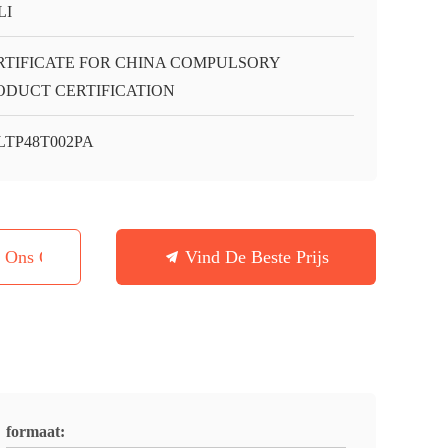
LI
RTIFICATE FOR CHINA COMPULSORY
ODUCT CERTIFICATION
LTP48T002PA
t Ons Op
Vind De Beste Prijs
formaat: