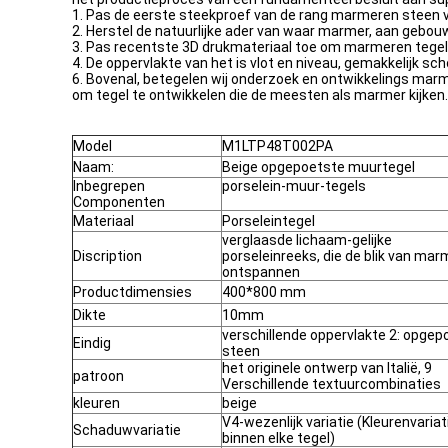
1. Pas de eerste steekproef van de rang marmeren steen v
2. Herstel de natuurlijke ader van waar marmer, aan geb
3. Pas recentste 3D drukmateriaal toe om marmeren tegels 
4. De oppervlakte van het is vlot en niveau, gemakkelijk 
6. Bovenal, betegelen wij onderzoek en ontwikkelings marm
om tegel te ontwikkelen die de meesten als marmer kijken.
Model
M1LTP48T002PA
Naam:
Beige opgepoetste muurtegel
Inbegrepen
porselein-muur-tegels
Componenten
Materiaal
Porseleintegel
verglaasde lichaam-gelijke
Discription
porseleinreeks, die de blik van mar
ontspannen
Productdimensies
400*800 mm
Dikte
10mm
verschillende oppervlakte 2: opgep
Eindig
steen
het originele ontwerp van Italië, 9
patroon
Verschillende textuurcombinaties
kleuren
beige
V4-wezenlijk variatie (Kleurenvariat
Schaduwvariatie
binnen elke tegel)