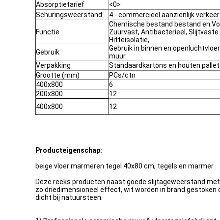
Absorptietarief
<0>
Schuringsweerstand
4 - commercieel aanzienlijk verkeer
Chemische bestand bestand en Vo
Functie
Zuurvast, Antibacterieel, Slijtvaste
Hitteisolatie,
Gebruik in binnen en openluchtvloer
Gebruik
muur
Verpakking
Standaardkartons en houten pallet
Grootte (mm)
PCs/ctn
400x800
6
200x800
12
400x800
12
Producteigenschap:
beige vloer marmeren tegel 40x80 cm, tegels en marmer
Deze reeks producten naast goede slijtageweerstand met ult
zo driedimensioneel effect, wit worden in brand gestoken d
dicht bij natuursteen.