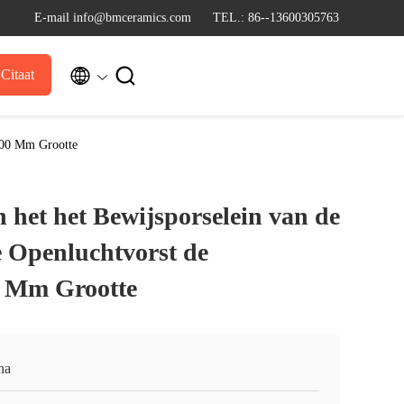
E-mail info@bmceramics.com
TEL.: 86--13600305763


Citaat
x800 Mm Grootte
 het het Bewijsporselein van de
 Openluchtvorst de
0 Mm Grootte
na