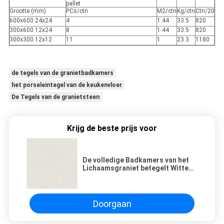
pallet
Grootte (mm)
PCs/ctn
M2/ctn
Kg/ctn
Ctn/20
600x600 24x24
4
1.44
33.5
820
300x600 12x24
8
1.44
33.5
820
300x300 12x12
11
1
23.3
1180
de tegels van de granietbadkamers
het porseleintegel van de keukenvloer
De Tegels van de granietsteen
Krijg de beste prijs voor
De volledige Badkamers van het
Lichaamsgraniet betegelt Witte
Kleuren Binnenlandse Buitensteun
Doorgaan