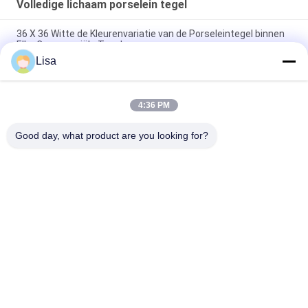
Volledige lichaam porselein tegel
36 X 36 Witte de Kleurenvariatie van de Porseleintegel binnen
Elke Commerciële Tegel
Lisa
De volledige Badkamers van het Lichaamsgraniet betegelt
Witte Kleuren Binnenlandse Buitensteun
4:36 PM
De steen kijkt de Volledige Tegel van het
Lichaamsporselein/Antislipluxesteen zoals Porseleintegel
Good day, what product are you looking for?
populaire categorieën
Alle
Geglazuurd 
De Steen Kijkt 
Porseleinen Tegel
Porseleintegel
Moderne 
Marmeren Kijk 
Porseleintegel
Porseleintegel
Houten Effect 
Het Tapijt Kijkt 
Porseleintegels
Porseleintegel