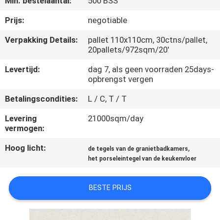
Min. bestelaantal:
500 BSS
KWALITEITSCONTROLE
Prijs:
negotiable
NEEM
Verpakking Details:
pallet 110x110cm, 30ctns/pallet,
20pallets/972sqm/20'
CONTACT
MET
Levertijd:
dag 7, als geen voorraden 25days-
opbrengst vergen
ONS
Betalingscondities:
L / C, T / T
OP
Levering
21000sqm/day
vermogen:
VRAAG
Hoog licht:
,
EEN
de tegels van de granietbadkamers
het porseleintegel van de keukenvloer
OFFERTE
BESTE PRIJS
SITEMAP