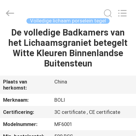
FOSHAN
BOLI
CERAMICS
CO.,LTD..
All
Volledige lichaam porselein tegel
Rights
Reserved.
De volledige Badkamers van
HUIS
het Lichaamsgraniet betegelt
PRODUCTEN
Witte Kleuren Binnenlandse
Buitensteun
VIDEO'S
Plaats van
China
herkomst:
OVER
ONS
Merknaam:
BOLI
Certificering:
3C certificate , CE certificate
FABRIEKSTOCHT
Modelnummer:
MF6001