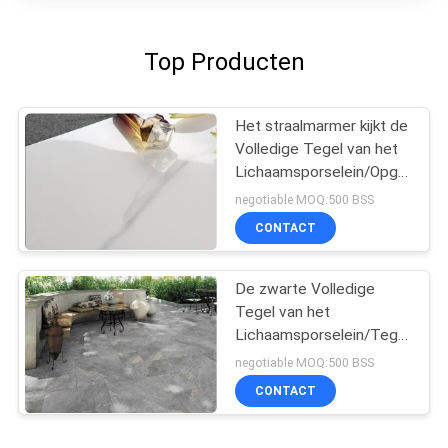
Top Producten
Het straalmarmer kijkt de
Volledige Tegel van het
Lichaamsporselein/Opgepoets
Marmeren Porseleintegel
negotiable MOQ:500 BSS
CONTACT
De zwarte Volledige
Tegel van het
Lichaamsporselein/Tegel
van het de Vloerporselein
negotiable MOQ:500 BSS
van de Lichaams de
CONTACT
Concave Keuken