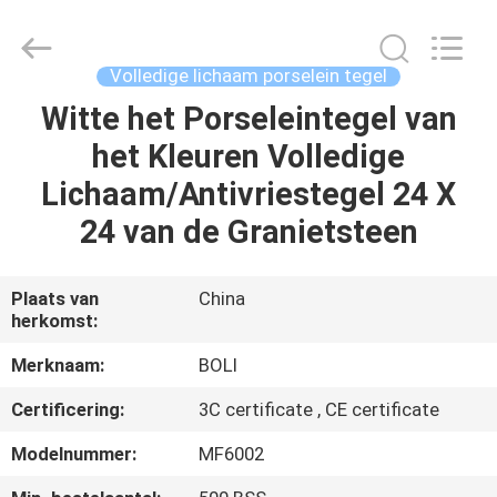
FOSHAN
BOLI
CERAMICS
CO.,LTD..
All
Volledige lichaam porselein tegel
Rights
Reserved.
Witte het Porseleintegel van
HUIS
het Kleuren Volledige
PRODUCTEN
Lichaam/Antivriestegel 24 X
24 van de Granietsteen
VIDEO'S
Plaats van
China
herkomst:
OVER
ONS
Merknaam:
BOLI
Certificering:
3C certificate , CE certificate
FABRIEKSTOCHT
Modelnummer:
MF6002