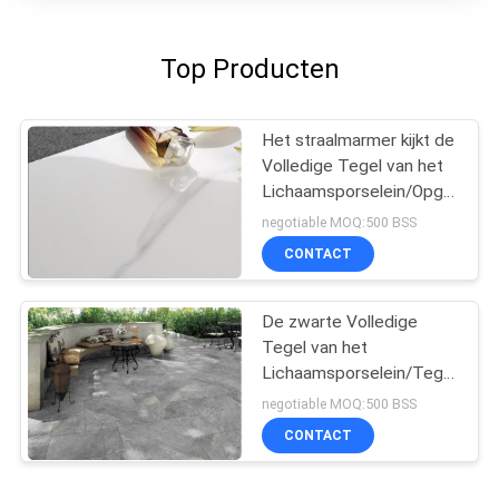
Top Producten
Het straalmarmer kijkt de
Volledige Tegel van het
Lichaamsporselein/Opgepoets
Marmeren Porseleintegel
negotiable MOQ:500 BSS
CONTACT
De zwarte Volledige
Tegel van het
Lichaamsporselein/Tegel
van het de Vloerporselein
negotiable MOQ:500 BSS
van de Lichaams de
CONTACT
Concave Keuken