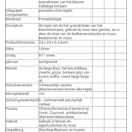
granietsteen van het kleuren
volledige lichaam
Inbegrepen
porselein-vloer-tegels
Componenten
Materiaal
Porseleintegel
Discription
de tegel van de het granietsteen van het
kleurenlichaam, gebruik bij onze deur gardon, en in
deur de vloer van de badkamersdouche en muur,
keukenvloer en muur.
Productdimensies
24 x 24 x 0,4 duim
Dikte
10mm
Eindig
R11 steen
patroon
aardgraniet
kleuren
de beige kleur, het beschikbare,
zwarte, grijze, donkere grijs van
6color, koffie, roomt beige beige
af,
Schaduwvariatie
V4-wezenlijk variatie
(Kleurenvariatie binnen elke tegel)
Absorptietarief
<0>
Schuringsweerstand
6 - commercieel aanzienlijk
verkeer
Functie
Chemische bestand bestand en
Vorst, Zuurvast, Antibacterieel,
Slijtvaste Hitteisolatie,
Gebruik
Gebruik in binnen en
openluchtvloer en muur
Verpakking
Standaardkartons en houten