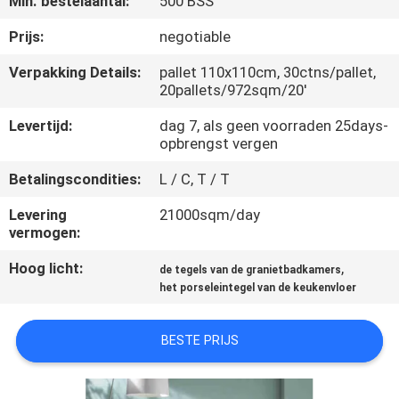
Min. bestelaantal:
500 BSS
KWALITEITSCONTROLE
Prijs:
negotiable
NEEM
Verpakking Details:
pallet 110x110cm, 30ctns/pallet,
20pallets/972sqm/20'
CONTACT
MET
Levertijd:
dag 7, als geen voorraden 25days-
opbrengst vergen
ONS
Betalingscondities:
L / C, T / T
OP
Levering
21000sqm/day
vermogen:
VRAAG
Hoog licht:
,
EEN
de tegels van de granietbadkamers
het porseleintegel van de keukenvloer
OFFERTE
BESTE PRIJS
SITEMAP