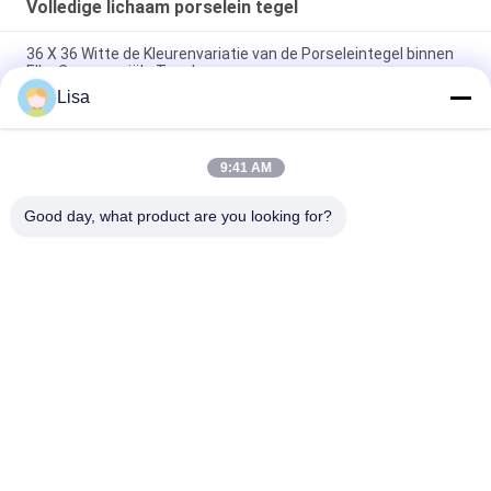
Volledige lichaam porselein tegel
36 X 36 Witte de Kleurenvariatie van de Porseleintegel binnen
Elke Commerciële Tegel
Lisa
De volledige Badkamers van het Lichaamsgraniet betegelt
Witte Kleuren Binnenlandse Buitensteun
9:41 AM
De steen kijkt de Volledige Tegel van het
Lichaamsporselein/Antislipluxesteen zoals Porseleintegel
Good day, what product are you looking for?
populaire categorieën
Alle
Geglazuurd 
De Steen Kijkt 
Porseleinen Tegel
Porseleintegel
Moderne 
Marmeren Kijk 
Porseleintegel
Porseleintegel
Houten Effect 
Het Tapijt Kijkt 
Porseleintegels
Porseleintegel