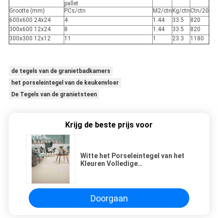
pallet
Grootte (mm)
PCs/ctn
M2/ctn
Kg/ctn
Ctn/20
600x600 24x24
4
1.44
33.5
820
300x600 12x24
8
1.44
33.5
820
300x300 12x12
11
1
23.3
1180
de tegels van de granietbadkamers
het porseleintegel van de keukenvloer
De Tegels van de granietsteen
Krijg de beste prijs voor
Witte het Porseleintegel van het
Kleuren Volledige
Lichaam/Antivriestegel 24 X 24
van de Granietsteen
Doorgaan