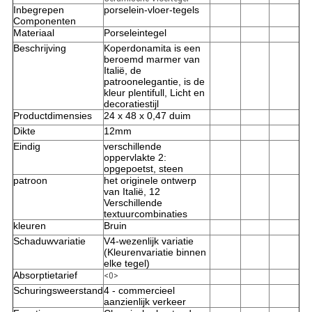
Inbegrepen
porselein-vloer-tegels
Componenten
Materiaal
Porseleintegel
Beschrijving
Koperdonamita is een
beroemd marmer van
Italië, de
patroonelegantie, is de
kleur plentifull, Licht en
decoratiestijl
Productdimensies
24 x 48 x 0,47 duim
Dikte
12mm
Eindig
verschillende
oppervlakte 2:
opgepoetst, steen
patroon
het originele ontwerp
van Italië, 12
Verschillende
textuurcombinaties
kleuren
Bruin
Schaduwvariatie
V4-wezenlijk variatie
(Kleurenvariatie binnen
elke tegel)
Absorptietarief
<0>
Schuringsweerstand
4 - commercieel
aanzienlijk verkeer