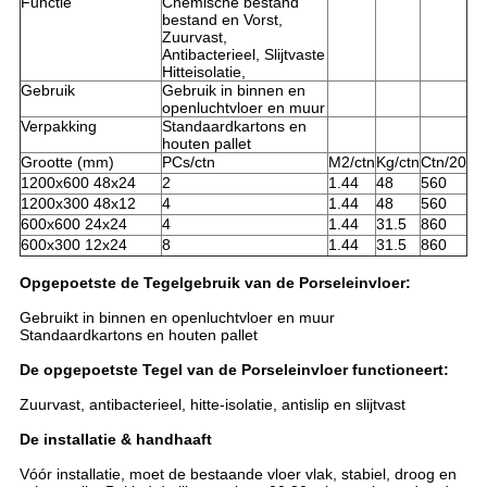
Functie
Chemische bestand
bestand en Vorst,
Zuurvast,
Antibacterieel, Slijtvaste
Hitteisolatie,
Gebruik
Gebruik in binnen en
openluchtvloer en muur
Verpakking
Standaardkartons en
houten pallet
Grootte (mm)
PCs/ctn
M2/ctn
Kg/ctn
Ctn/20
1200x600 48x24
2
1.44
48
560
1200x300 48x12
4
1.44
48
560
600x600 24x24
4
1.44
31.5
860
600x300 12x24
8
1.44
31.5
860
Opgepoetste de Tegelgebruik van de Porseleinvloer:
Gebruikt in binnen en openluchtvloer en muur
Standaardkartons en houten pallet
De opgepoetste Tegel van de Porseleinvloer functioneert:
Zuurvast, antibacterieel, hitte-isolatie, antislip en slijtvast
De installatie & handhaaft
Vóór installatie, moet de bestaande vloer vlak, stabiel, droog en