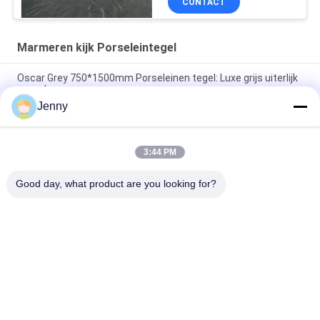
CONTACT
Marmeren kijk Porseleintegel
Oscar Grey 750*1500mm Porseleinen tegel: Luxe grijs uiterlijk
voor vloeren en muren
Jenny
Cloud Grey porseleinen tegel: 750*1500mm, 9,5mm dik,
marmeren afwerking
3:44 PM
Zuivere grijze porseleinen tegel: 9,5 mm dik, schone en pure
grijze kleur, veelzijdig en elegant
Good day, what product are you looking for?
populaire categorieën
Alle
Geglazuurd 
De Steen Kijkt 
Porseleinen Tegel
Porseleintegel
Moderne 
Marmeren Kijk 
Porseleintegel
Porseleintegel