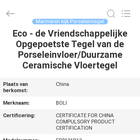
FOSHAN
BOLI
CERAMICS
CO.,LTD..
All
Marmeren kijk Porseleintegel
Rights
Reserved.
Eco - de Vriendschappelijke
HUIS
Opgepoetste Tegel van de
PRODUCTEN
Porseleinvloer/Duurzame
Ceramische Vloertegel
VIDEO'S
Plaats van
China
herkomst:
OVER
ONS
Merknaam:
BOLI
Certificering:
CERTIFICATE FOR CHINA
FABRIEKSTOCHT
COMPULSORY PRODUCT
CERTIFICATION