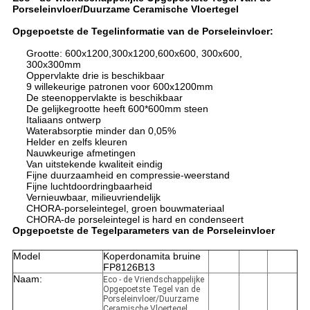
Porseleinvloer/Duurzame Ceramische Vloertegel
Opgepoetste de Tegelinformatie van de Porseleinvloer:
Grootte: 600x1200,300x1200,600x600, 300x600,
300x300mm
Oppervlakte drie is beschikbaar
9 willekeurige patronen voor 600x1200mm
De steenoppervlakte is beschikbaar
De gelijkegrootte heeft 600*600mm steen
Italiaans ontwerp
Waterabsorptie minder dan 0,05%
Helder en zelfs kleuren
Nauwkeurige afmetingen
Van uitstekende kwaliteit eindig
Fijne duurzaamheid en compressie-weerstand
Fijne luchtdoordringbaarheid
Vernieuwbaar, milieuvriendelijk
CHORA-porseleintegel, groen bouwmateriaal
CHORA-de porseleintegel is hard en condenseert
Opgepoetste de Tegelparameters van de Porseleinvloer
Model
Koperdonamita bruine
FP8126B13
Naam:
Eco - de Vriendschappelijke
Opgepoetste Tegel van de
Porseleinvloer/Duurzame
Ceramische Vloertegel