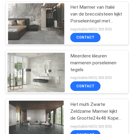
Het Marmer van Italië
van de brecciësteen kijkt
Porseleintegel met
Opgepoetste/Steenoppervlak
negotiable MOQ:500 BSS
CONTACT
Meerdere kleuren
marmeren porseleinen
tegels
negotiable MOQ:500 BSS
CONTACT
Het multi Zwarte
Zeldzame Marmer kijkt
de Grootte24x48 Koper
Donamita van de
negotiable MOQ:500 BSS
Porseleintegel