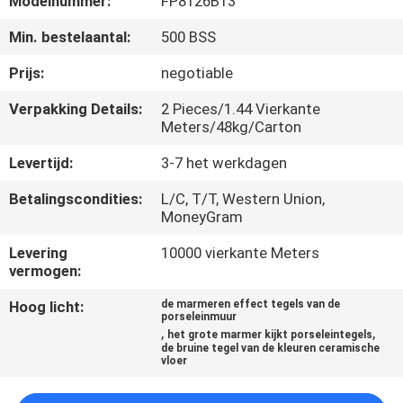
Modelnummer:
FP8126B13
KWALITEITSCONTROLE
Min. bestelaantal:
500 BSS
NEEM
Prijs:
negotiable
CONTACT
Verpakking Details:
2 Pieces/1.44 Vierkante
MET
Meters/48kg/Carton
ONS
Levertijd:
3-7 het werkdagen
OP
Betalingscondities:
L/C, T/T, Western Union,
MoneyGram
VRAAG
Levering
10000 vierkante Meters
vermogen:
EEN
OFFERTE
Hoog licht:
de marmeren effect tegels van de
porseleinmuur
,
,
het grote marmer kijkt porseleintegels
de bruine tegel van de kleuren ceramische
SITEMAP
vloer