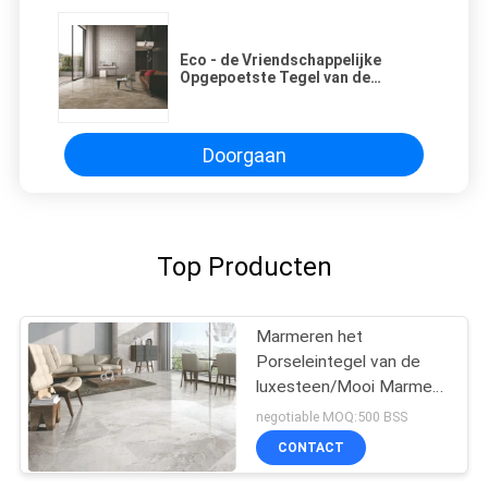
Eco - de Vriendschappelijke
Opgepoetste Tegel van de
Porseleinvloer/Duurzame
Ceramische Vloertegel
Doorgaan
Top Producten
Marmeren het
Porseleintegel van de
luxesteen/Mooi Marmer
zoals Keramische tegel
negotiable MOQ:500 BSS
CONTACT