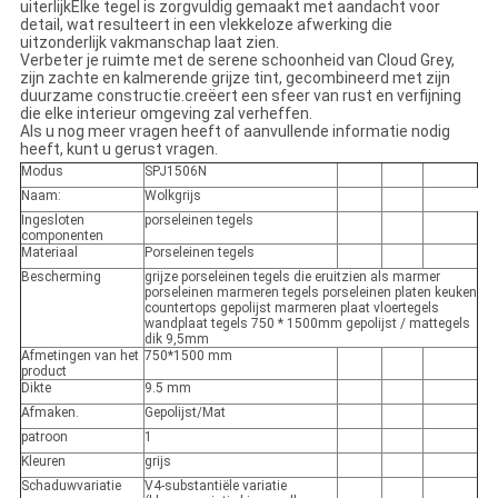
uiterlijkElke tegel is zorgvuldig gemaakt met aandacht voor
detail, wat resulteert in een vlekkeloze afwerking die
uitzonderlijk vakmanschap laat zien.
Verbeter je ruimte met de serene schoonheid van Cloud Grey,
zijn zachte en kalmerende grijze tint, gecombineerd met zijn
duurzame constructie.creëert een sfeer van rust en verfijning
die elke interieur omgeving zal verheffen.
Als u nog meer vragen heeft of aanvullende informatie nodig
heeft, kunt u gerust vragen.
Modus
SPJ1506N
Naam:
Wolkgrijs
Ingesloten
porseleinen tegels
componenten
Materiaal
Porseleinen tegels
Bescherming
grijze porseleinen tegels die eruitzien als marmer
porseleinen marmeren tegels porseleinen platen keuken
countertops gepolijst marmeren plaat vloertegels
wandplaat tegels 750 * 1500mm gepolijst / mattegels
dik 9,5mm
Afmetingen van het
750*1500 mm
product
Dikte
9.5 mm
Afmaken.
Gepolijst/Mat
patroon
1
Kleuren
grijs
Schaduwvariatie
V4-substantiële variatie