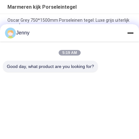
Marmeren kijk Porseleintegel
Oscar Grey 750*1500mm Porseleinen tegel: Luxe grijs uiterlijk
voor vloeren en muren
Jenny
Cloud Grey porseleinen tegel: 750*1500mm, 9,5mm dik,
marmeren afwerking
5:19 AM
Zuivere grijze porseleinen tegel: 9,5 mm dik, schone en pure
grijze kleur, veelzijdig en elegant
Good day, what product are you looking for?
populaire categorieën
Alle
Geglazuurd 
De Steen Kijkt 
Porseleinen Tegel
Porseleintegel
Moderne 
Marmeren Kijk 
Porseleintegel
Porseleintegel
Houten Effect 
Het Tapijt Kijkt 