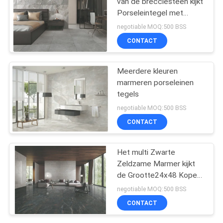
van de brecciësteen kijkt
Porseleintegel met
Opgepoetste/Steenoppervlak
negotiable MOQ:500 BSS
CONTACT
Meerdere kleuren
marmeren porseleinen
tegels
negotiable MOQ:500 BSS
CONTACT
Het multi Zwarte
Zeldzame Marmer kijkt
de Grootte24x48 Koper
Donamita van de
negotiable MOQ:500 BSS
Porseleintegel
CONTACT