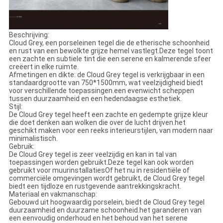
Beschrijving:
Cloud Grey, een porseleinen tegel die de etherische schoonheid
en rust van een bewolkte grijze hemel vastlegt.Deze tegel toont
een zachte en subtiele tint die een serene en kalmerende sfeer
creëert in elke ruimte.
Afmetingen en dikte: de Cloud Grey tegel is verkrijgbaar in een
standaardgrootte van 750*1500mm, wat veelzijdigheid biedt
voor verschillende toepassingen.een evenwicht scheppen
tussen duurzaamheid en een hedendaagse esthetiek.
Stijl:
De Cloud Grey tegel heeft een zachte en gedempte grijze kleur
die doet denken aan wolken die over de lucht drijven.het
geschikt maken voor een reeks interieurstijlen, van modern naar
minimalistisch.
Gebruik:
De Cloud Grey tegel is zeer veelzijdig en kan in tal van
toepassingen worden gebruikt.Deze tegel kan ook worden
gebruikt voor muurinstallatiesOf het nu in residentiële of
commerciële omgevingen wordt gebruikt, de Cloud Grey tegel
biedt een tijdloze en rustgevende aantrekkingskracht.
Materiaal en vakmanschap:
Gebouwd uit hoogwaardig porselein, biedt de Cloud Grey tegel
duurzaamheid en duurzame schoonheid.het garanderen van
een eenvoudig onderhoud en het behoud van het serene