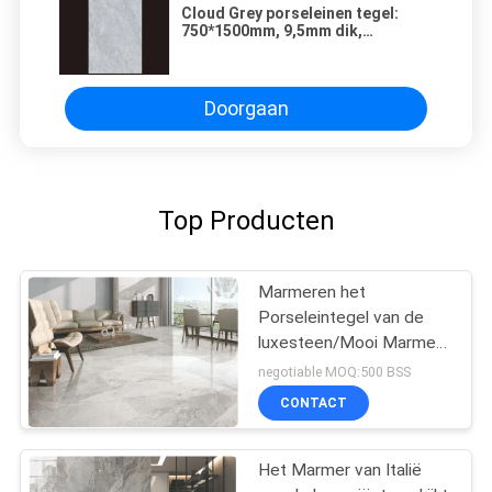
Cloud Grey porseleinen tegel:
750*1500mm, 9,5mm dik,
marmeren afwerking
Doorgaan
Top Producten
Marmeren het
Porseleintegel van de
luxesteen/Mooi Marmer
zoals Keramische tegel
negotiable MOQ:500 BSS
CONTACT
Het Marmer van Italië