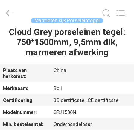
FOSHAN
BOLI
CERAMICS
CO.,LTD..
All
Marmeren kijk Porseleintegel
Rights
Reserved.
Cloud Grey porseleinen tegel:
HUIS
750*1500mm, 9,5mm dik,
PRODUCTEN
marmeren afwerking
VIDEO'S
Plaats van
China
herkomst:
OVER
Merknaam:
Boli
ONS
Certificering:
3C certificate , CE certificate
Modelnummer:
SPJ1506N
FABRIEKSTOCHT
Min. bestelaantal:
Onderhandelbaar