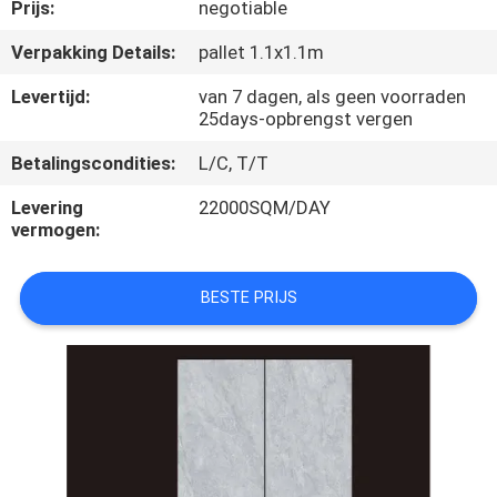
KWALITEITSCONTROLE
Prijs:
negotiable
Verpakking Details:
pallet 1.1x1.1m
NEEM
Levertijd:
van 7 dagen, als geen voorraden
CONTACT
25days-opbrengst vergen
MET
Betalingscondities:
L/C, T/T
ONS
Levering
22000SQM/DAY
OP
vermogen:
VRAAG
BESTE PRIJS
EEN
OFFERTE
SITEMAP