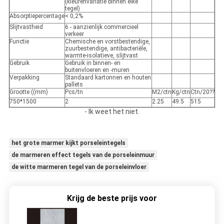
(kleurenvariatie binnen elke
tegel)
Absorptiepercentage
< 0,2%
Slijtvastheid
6 - aanzienlijk commercieel
verkeer
Functie
Chemische en vorstbestendige,
zuurbestendige, antibacteriële,
warmte-isolatieve, slijtvast
Gebruik
Gebruik in binnen- en
buitenvloeren en -muren
Verpakking
Standaard kartonnen en houten
pallets
Grootte ((mm)
Pcs/tn
M2/ctn
Kg/ctn
Ctn/20??
750*1500
2
2.25
49.5
515
- Ik weet het niet.
het grote marmer kijkt porseleintegels
de marmeren effect tegels van de porseleinmuur
de witte marmeren tegel van de porseleinvloer
Krijg de beste prijs voor