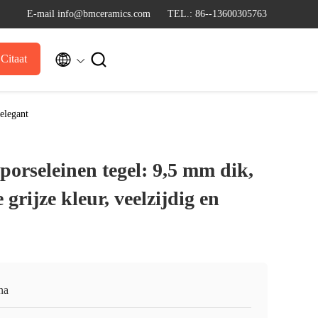
E-mail info@bmceramics.com
TEL.: 86--13600305763


Citaat
 elegant
 porseleinen tegel: 9,5 mm dik,
grijze kleur, veelzijdig en
na