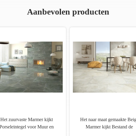
Aanbevolen producten
armer van de agaat kijkt het
Super Witte Opgepoetste het
te Grootte Porseleintegel voor
Porseleintegel van Carrara, Te
e Bevloering/het Huis van de
van de de Badkamersvloer va