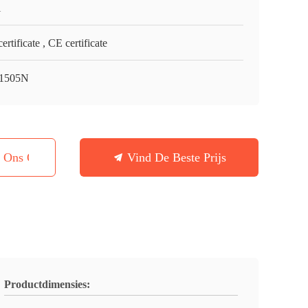
i
ertificate , CE certificate
1505N
t Ons Op
Vind De Beste Prijs
Productdimensies: