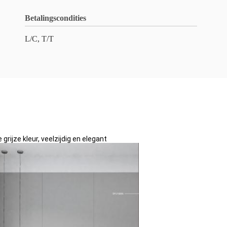
Betalingscondities
L/C, T/T
grijze kleur, veelzijdig en elegant