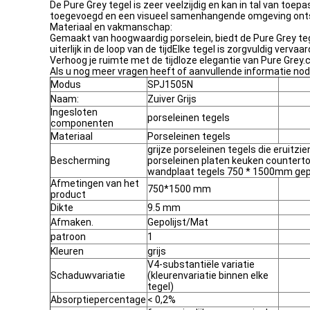
De Pure Grey tegel is zeer veelzijdig en kan in tal van to
toegevoegd en een visueel samenhangende omgeving ontstaa
Materiaal en vakmanschap:
Gemaakt van hoogwaardig porselein, biedt de Pure Grey te
uiterlijk in de loop van de tijdElke tegel is zorgvuldig ver
Verhoog je ruimte met de tijdloze elegantie van Pure Grey.cr
Als u nog meer vragen heeft of aanvullende informatie nodi
Modus
SPJ1505N
Naam:
Zuiver Grijs
Ingesloten
porseleinen tegels
componenten
Materiaal
Porseleinen tegels
grijze porseleinen tegels die eruitz
Bescherming
porseleinen platen keuken counterto
wandplaat tegels 750 * 1500mm gepo
Afmetingen van het
750*1500 mm
product
Dikte
9.5 mm
Afmaken.
Gepolijst/Mat
patroon
1
Kleuren
grijs
V4-substantiële variatie
Schaduwvariatie
(kleurenvariatie binnen elke
tegel)
Absorptiepercentage
< 0,2%