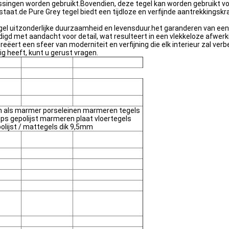
epassingen worden gebruikt.Bovendien, deze tegel kan worden gebruikt v
t.de Pure Grey tegel biedt een tijdloze en verfijnde aantrekkingskr
gel uitzonderlijke duurzaamheid en levensduur.het garanderen van e
vaardigd met aandacht voor detail, wat resulteert in een vlekkeloze afw
eëert een sfeer van moderniteit en verfijning die elk interieur zal verb
g heeft, kunt u gerust vragen.
ien als marmer porseleinen marmeren tegels
ps gepolijst marmeren plaat vloertegels
lijst / mattegels dik 9,5mm