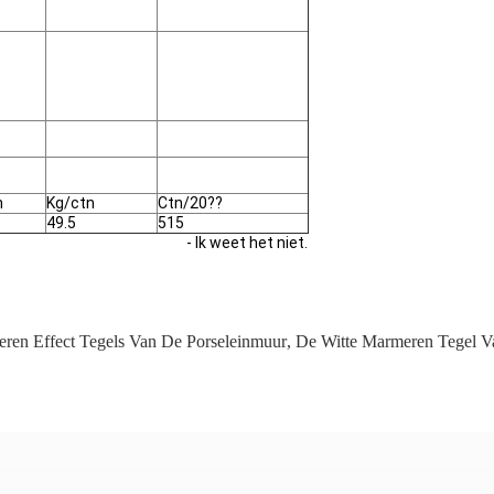
n
Kg/ctn
Ctn/20??
49.5
515
- Ik weet het niet.
ren Effect Tegels Van De Porseleinmuur
,
De Witte Marmeren Tegel Va