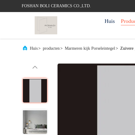
FOSHAN BOLI CERAMICS CO.,LTD.
Huis
Produ
Huis
>
producten
>
Marmeren kijk Porseleintegel
>
Zuivere 