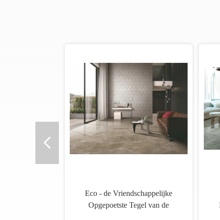
Agaatmarmer zoals Keramische
M
tegel, Verglaasde Porseleintegels
Gro
die 1200x600 vloeren
d