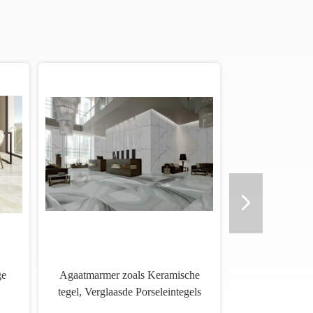
Het grote Witte Marmer kijkt
gel
Porseleintegel/de Marmeren Tegel
n
800x800 van de Porseleinvloer