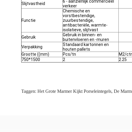
6 - aanzienlijk commercieel
Slijtvastheid
verkeer
Chemische en
vorstbestendige,
Functie
zuurbestendige,
antibacteriële, warmte-
isolatieve, slijtvast
Gebruik in binnen- en
Gebruik
buitenvloeren en -muren
Standaard kartonnen en
Verpakking
houten pallets
Grootte ((mm)
Pcs/tn
M2/ct
750*1500
2
2.25
Taggen:
Het Grote Marmer Kijkt Porseleintegels
,
De Marme