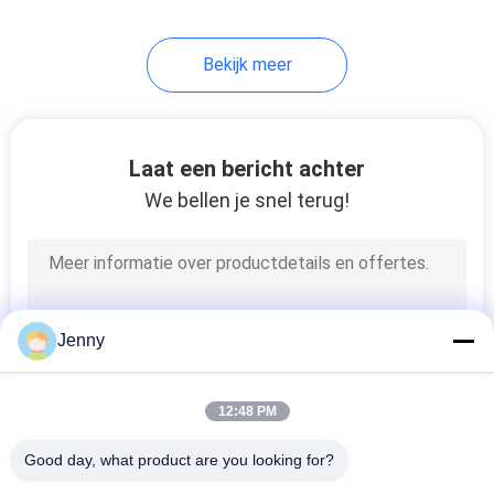
30
Bekijk meer
De Tegel van de
porseleinkeuken
Laat een bericht achter
We bellen je snel terug!
30
de tegel van de
Jenny
porseleinbadkamers
12:48 PM
Good day, what product are you looking for?