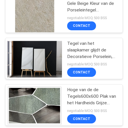
Gele Beige Kleur van de
Porseleintegel
43
verglaasde Concaaf
negotiable MOQ:500 BSS
Convex Patroon
Het cement kijkt
CONTACT
Porseleintegel
Tegel van het
slaapkamer glijdt de
Decoratieve Porselein,
niet de Verglaasde
negotiable MOQ:500 BSS
Tegels van de
CONTACT
30
Porseleinvloer uit
24x24
Hoge van de de
Tegels600x600 Plak van
porseleintegel
het Hardheids Grijze
Porselein de
negotiable MOQ:500 BSS
Steeneffect Spanwijdte
CONTACT
Met lange levensuur