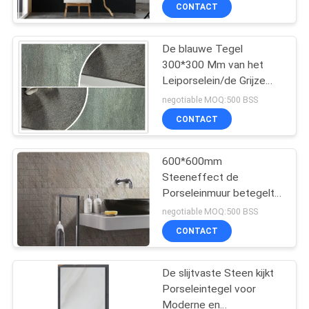
Porseleinvloer
KWALITEITSCONTROLE
CONTACT
NEEM
De blauwe Tegel
115
300*300 Mm van het
CONTACT
Leiporselein/de Grijze
Moderne
MET
Steen kijkt Duurzame
negotiable MOQ:500 BSS
Porseleintegel
Muurtegels
ONS
CONTACT
OP
600*600mm
Steeneffect de
VRAAG
Porseleinmuur betegelt
44
EEN
dik Lichtgrijze Kleur
negotiable MOQ:500 BSS
10mm
Marmeren kijk
OFFERTE
CONTACT
Porseleintegel
De slijtvaste Steen kijkt
SITEMAP
Porseleintegel voor
Moderne en