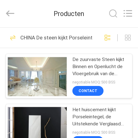
FOSHAN
BOLI
CERAMICS
Producten
CO.,LTD..
All
Rights
Reserved.
HUIS
475
CHINA De steen kijkt Porseleintegel
geglazuurd
PRODUCTEN
porseleinen tegel
De zuurvaste Steen kijkt
Binnen en Openlucht de
VIDEO'S
Vloergebruik van de
Porseleintegel
negotiable MOQ:500 BSS
OVER
CONTACT
39
ONS
De steen kijkt
Het huiscement kijkt
Porseleintegel, de
FABRIEKSTOCHT
Porseleintegel
Uitstekende Verglaasde
Tegels van de
negotiable MOQ:500 BSS