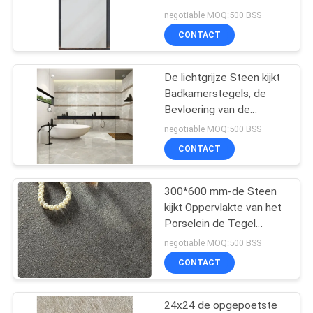
PRIVACYBELEID
Toekomstige Families
negotiable MOQ:500 BSS
CONTACT
29
houten effect
De lichtgrijze Steen kijkt
Badkamerstegels, de
porseleintegels
Bevloering van de
Porseleintegel Antislip
negotiable MOQ:500 BSS
CONTACT
300*600 mm-de Steen
19
kijkt Oppervlakte van het
Het tapijt kijkt
Porselein de Tegel
Verglaasde Concave
negotiable MOQ:500 BSS
Porseleintegel
Convexe Patroon
CONTACT
24x24 de opgepoetste