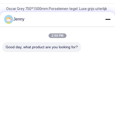
Oscar Grey 750*1500mm Porseleinen tegel: Luxe grijs uiterlijk
voor vloeren en muren
Jenny
Cloud Grey porseleinen tegel: 750*1500mm, 9,5mm dik,
marmeren afwerking
2:50 PM
Zuivere grijze porseleinen tegel: 9,5 mm dik, schone en pure
grijze kleur, veelzijdig en elegant
Good day, what product are you looking for?
populaire categorieën
Alle
Geglazuurd 
De Steen Kijkt 
Porseleinen Tegel
Porseleintegel
Moderne 
Marmeren Kijk 
Porseleintegel
Porseleintegel
Houten Effect 
Het Tapijt Kijkt 
Porseleintegels
Porseleintegel