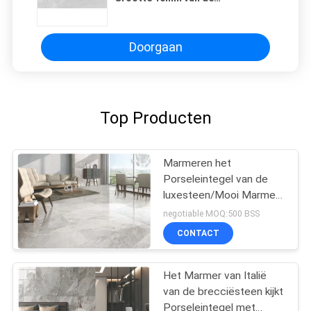
Porseleintegel 400x800 mm Dikte
Doorgaan
Top Producten
Marmeren het
Porseleintegel van de
luxesteen/Mooi Marmer
zoals Keramische tegel
negotiable MOQ:500 BSS
CONTACT
Het Marmer van Italië
van de brecciësteen kijkt
Porseleintegel met