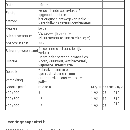
Dikte
10mm
verschillende oppervlakte 2:
Eindig
opgepoetst, steen
het originele ontwerp van Italië, 9
patroon
Verschillende textuurcombinaties
kleuren
beige
V4-wezenlijk variatie
Schaduwvariatie
(Kleurenvariatie binnen elke tegel)
Absorptietarief
<0>
4 - commercieel aanzienlijk
Schuringsweerstand
verkeer
Chemische bestand bestand en
Functie
Vorst, Zuurvast, Antibacterieel,
Slijtvaste Hitteisolatie,
Gebruik in binnen en
Gebruik
openluchtvloer en muur
Standaardkartons en houten
Verpakking
pallet
Grootte (mm)
PCs/ctn
M2/ctn
Kg/ctn
Ctn/20
400x800
6
1.92
35
810
200x800
12
1.92
35
810
810
400x800
12
1.92
35
Leveringscapaciteit: