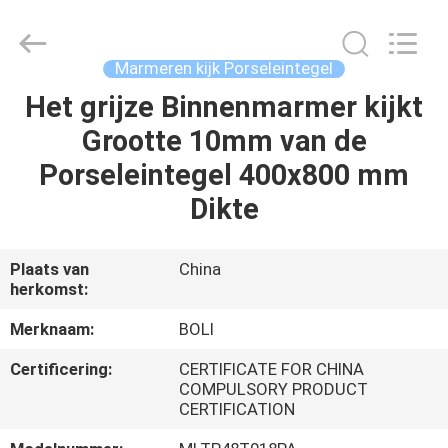
FOSHAN
BOLI
CERAMICS
CO.,LTD..
All
Marmeren kijk Porseleintegel
Rights
Reserved.
Het grijze Binnenmarmer kijkt
HUIS
Grootte 10mm van de
PRODUCTEN
Porseleintegel 400x800 mm
Dikte
VIDEO'S
Plaats van
China
herkomst:
OVER
ONS
Merknaam:
BOLI
Certificering:
CERTIFICATE FOR CHINA
FABRIEKSTOCHT
COMPULSORY PRODUCT
CERTIFICATION