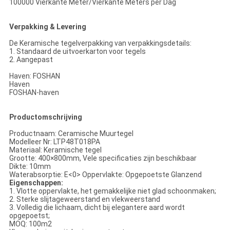
100000 Vierkante Meter/Vierkante Meters per Dag
Verpakking & Levering
De Keramische tegelverpakking van verpakkingsdetails:
1. Standaard de uitvoerkarton voor tegels
2. Aangepast
Haven: FOSHAN
Haven
FOSHAN-haven
Productomschrijving
Productnaam: Ceramische Muurtegel
Modelleer Nr: LTP48T018PA
Materiaal: Keramische tegel
Grootte: 400×800mm, Vele specificaties zijn beschikbaar
Dikte: 10mm
Waterabsorptie: E<0> Oppervlakte: Opgepoetste Glanzend
Eigenschappen:
1. Vlotte oppervlakte, het gemakkelijke niet glad schoonmaken;
2. Sterke slijtageweerstand en vlekweerstand
3. Volledig die lichaam, dicht bij elegantere aard wordt
opgepoetst;
MOQ: 100m2