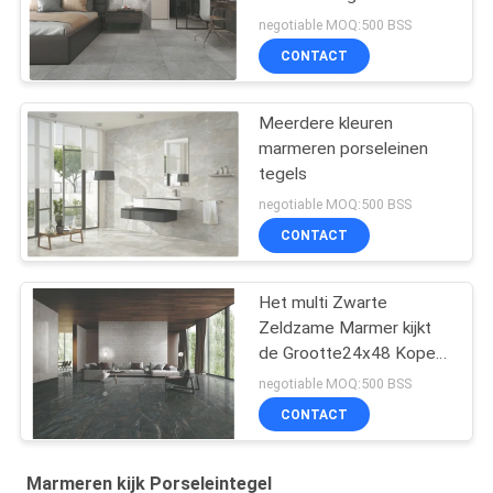
Opgepoetste/Steenoppervlak
negotiable MOQ:500 BSS
CONTACT
Meerdere kleuren
marmeren porseleinen
tegels
negotiable MOQ:500 BSS
CONTACT
Het multi Zwarte
Zeldzame Marmer kijkt
de Grootte24x48 Koper
Donamita van de
negotiable MOQ:500 BSS
Porseleintegel
CONTACT
Marmeren kijk Porseleintegel