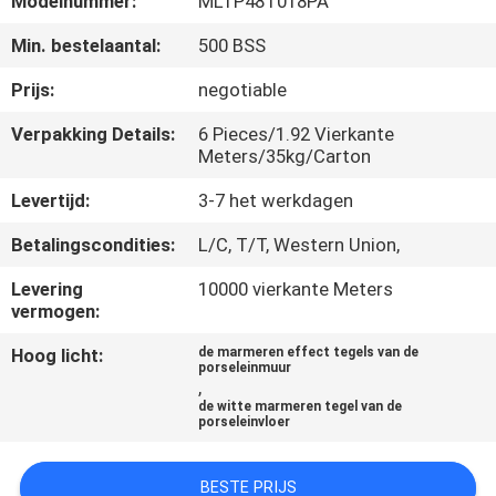
Modelnummer:
MLTP48T018PA
KWALITEITSCONTROLE
Min. bestelaantal:
500 BSS
NEEM
Prijs:
negotiable
CONTACT
Verpakking Details:
6 Pieces/1.92 Vierkante
MET
Meters/35kg/Carton
ONS
Levertijd:
3-7 het werkdagen
OP
Betalingscondities:
L/C, T/T, Western Union,
Levering
10000 vierkante Meters
VRAAG
vermogen:
EEN
Hoog licht:
de marmeren effect tegels van de
porseleinmuur
OFFERTE
,
de witte marmeren tegel van de
porseleinvloer
SITEMAP
BESTE PRIJS