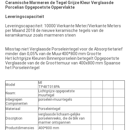
Ceramische Marmeren de Tegel Grijze Kleur Verglaasde
Porcelian Opgepoetste Oppervlakte
Leveringscapaciteit
Leveringscapaciteit: 10000 Vierkante Meter/Vierkante Meters
per Maand 2018 de nieuwe keramische tegels van de
keramikamuur zoals marmeren steen
Misstap niet Verglaasde Porseleintegel voor de Absorptietarief
minder dan 0,05% van de Muur400*800 mm Grootte
Het lichtgrijze Kleuren Binnenporselein betegelt Opgepoetste
Verglaasde van de de Groottemuur van 400x800 mm Spaanse
het Porseleintegel
Ml
Model
TP48T018PA
Lichtgrijze opgepoetste
Naam:
muurtegel
Inbegrepen
porselein-muur-tegels
Componenten
Materiaal
Porseleintegel
verglaasde lichaam-gelijke
Discription
porseleinreeks, die de blik van
marmer ontspannen
Productdimensies
400*800 mm