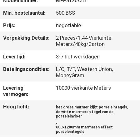
Modelnummer:
MFP8126A41
KWALITEITSCONTROLE
Min. bestelaantal:
500 BSS
NEEM
Prijs:
negotiable
CONTACT
Verpakking Details:
2 Pieces/1.44 Vierkante
MET
Meters/48kg/Carton
ONS
Levertijd:
3-7 het werkdagen
OP
Betalingscondities:
L/C, T/T, Western Union,
MoneyGram
VRAAG
Levering
10000 vierkante Meters
vermogen:
EEN
OFFERTE
Hoog licht:
,
het grote marmer kijkt porseleintegels
de witte marmeren tegel van de
porseleinvloer
,
SITEMAP
600x1200mm marmeren effect
porseleintegels