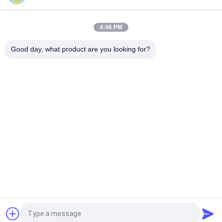
Cloud Grey porseleinen tegel: 750*1500mm, 9,5mm dik,
marmeren afwerking
4:46 PM
Zuivere grijze porseleinen tegel: 9,5 mm dik, schone en pure
grijze kleur, veelzijdig en elegant
Good day, what product are you looking for?
populaire categorieën
Alle
Geglazuurd 
De Steen Kijkt 
Porseleinen Tegel
Porseleintegel
Moderne 
Marmeren Kijk 
Porseleintegel
Porseleintegel
Houten Effect 
Het Tapijt Kijkt 
Porseleintegels
Porseleintegel
Het Cement Kijkt 
24x24 Porseleintegel
Porseleintegel
Vraag een offerte aan