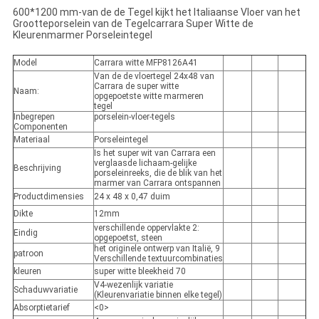
600*1200 mm-van de de Tegel kijkt het Italiaanse Vloer van het
Grootteporselein van de Tegelcarrara Super Witte de
Kleurenmarmer Porseleintegel
Model
Carrara witte MFP8126A41
Van de de vloertegel 24x48 van
Carrara de super witte
Naam:
opgepoetste witte marmeren
tegel
Inbegrepen
porselein-vloer-tegels
Componenten
Materiaal
Porseleintegel
Is het super wit van Carrara een
verglaasde lichaam-gelijke
Beschrijving
porseleinreeks, die de blik van het
marmer van Carrara ontspannen
Productdimensies
24 x 48 x 0,47 duim
Dikte
12mm
verschillende oppervlakte 2:
Eindig
opgepoetst, steen
het originele ontwerp van Italië, 9
patroon
Verschillende textuurcombinaties
kleuren
super witte bleekheid 70
V4-wezenlijk variatie
Schaduwvariatie
(Kleurenvariatie binnen elke tegel)
Absorptietarief
<0>