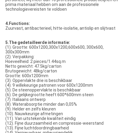
prima materiaal hebben om aan de professionele
technologievereisten te voldoen
4.Functions:
Zuurvast, antibacterieel, hitte-isolatie, antislip en slijtvast
5.The gedetailleerde informatie:
(1). Grootte: 600x1200,300x1200,600x600, 300x600,
300x300mm
(2). Verpakking:
Hoeveelheid: 2 pieces/1.44sq.m
Netto gewicht: 47.5kg/carton
Brutogewicht: 48kg/carton
Grootte: 600x1200mm
(3). Oppervlakte drie is beschikbaar
(4). 9 willekeurige patronen voor 600x1200mm
(5). De steenoppervlakte is beschikbaar
(6). De gelijkegrootte heeft 600*600mm steen
(7). Italiaans ontwerp
(8). Waterabsorptie minder dan 0,05%
(9). Helder en zelfs kleuren
(10). Nauwkeurige afmetingen
(11). Van uitstekende kwaliteit eindig
(12). Fijne duurzaamheid en compressie-weerstand
(13). Fijne luchtdoordringbaarheid
(14). Vernieuwbaar, milieuvriendelijk