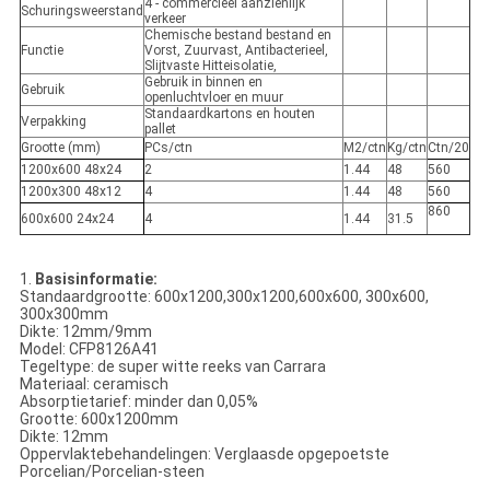
4 - commercieel aanzienlijk
Schuringsweerstand
verkeer
Chemische bestand bestand en
Functie
Vorst, Zuurvast, Antibacterieel,
Slijtvaste Hitteisolatie,
Gebruik in binnen en
Gebruik
openluchtvloer en muur
Standaardkartons en houten
Verpakking
pallet
Grootte (mm)
PCs/ctn
M2/ctn
Kg/ctn
Ctn/20
1200x600 48x24
2
1.44
48
560
1200x300 48x12
4
1.44
48
560
860
600x600 24x24
4
1.44
31.5
1.
Basisinformatie:
Standaardgrootte: 600x1200,300x1200,600x600, 300x600,
300x300mm
Dikte: 12mm/9mm
Model: CFP8126A41
Tegeltype: de super witte reeks van Carrara
Materiaal: ceramisch
Absorptietarief: minder dan 0,05%
Grootte: 600x1200mm
Dikte: 12mm
Oppervlaktebehandelingen: Verglaasde opgepoetste
Porcelian/Porcelian-steen