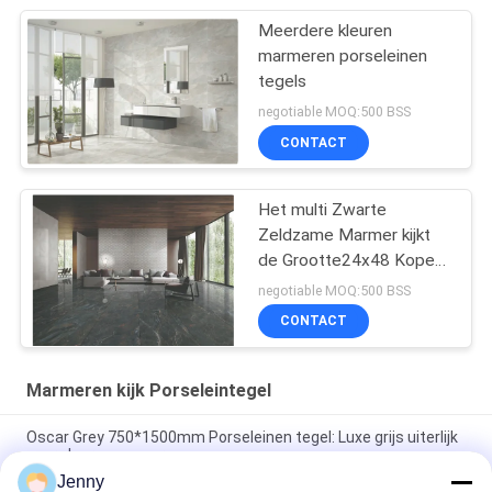
Meerdere kleuren
marmeren porseleinen
tegels
negotiable MOQ:500 BSS
CONTACT
Het multi Zwarte
Zeldzame Marmer kijkt
de Grootte24x48 Koper
Donamita van de
negotiable MOQ:500 BSS
Porseleintegel
CONTACT
Marmeren kijk Porseleintegel
Oscar Grey 750*1500mm Porseleinen tegel: Luxe grijs uiterlijk
voor vloeren en muren
Jenny