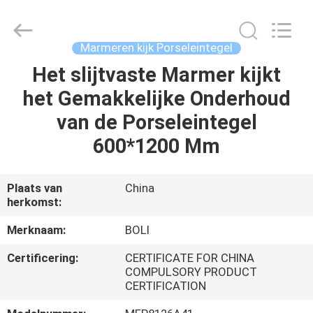
FOSHAN
BOLI
CERAMICS
CO.,LTD..
All
Marmeren kijk Porseleintegel
Rights
Reserved.
Het slijtvaste Marmer kijkt
HUIS
het Gemakkelijke Onderhoud
PRODUCTEN
van de Porseleintegel
600*1200 Mm
VIDEO'S
Plaats van
China
herkomst:
OVER
ONS
Merknaam:
BOLI
Certificering:
CERTIFICATE FOR CHINA
FABRIEKSTOCHT
COMPULSORY PRODUCT
CERTIFICATION