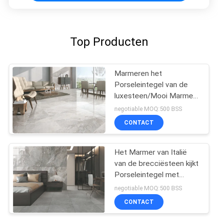
Top Producten
Marmeren het
Porseleintegel van de
luxesteen/Mooi Marmer
zoals Keramische tegel
negotiable MOQ:500 BSS
CONTACT
Het Marmer van Italië
van de brecciësteen kijkt
Porseleintegel met
Opgepoetste/Steenoppervlak
negotiable MOQ:500 BSS
CONTACT