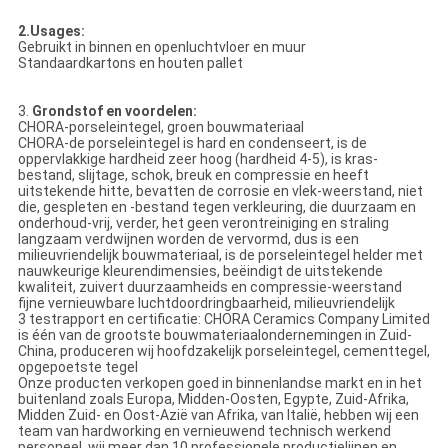
2.Usages:
Gebruikt in binnen en openluchtvloer en muur
Standaardkartons en houten pallet
3.
Grondstof en voordelen:
CHORA-porseleintegel, groen bouwmateriaal
CHORA-de porseleintegel is hard en condenseert, is de
oppervlakkige hardheid zeer hoog (hardheid 4-5), is kras-
bestand, slijtage, schok, breuk en compressie en heeft
uitstekende hitte, bevatten de corrosie en vlek-weerstand, niet
die, gespleten en -bestand tegen verkleuring, die duurzaam en
onderhoud-vrij, verder, het geen verontreiniging en straling
langzaam verdwijnen worden de vervormd, dus is een
milieuvriendelijk bouwmateriaal, is de porseleintegel helder met
nauwkeurige kleurendimensies, beëindigt de uitstekende
kwaliteit, zuivert duurzaamheids en compressie-weerstand
fijne vernieuwbare luchtdoordringbaarheid, milieuvriendelijk
3 testrapport en certificatie: CHORA Ceramics Company Limited
is één van de grootste bouwmateriaalondernemingen in Zuid-
China, produceren wij hoofdzakelijk porseleintegel, cementtegel,
opgepoetste tegel
Onze producten verkopen goed in binnenlandse markt en in het
buitenland zoals Europa, Midden-Oosten, Egypte, Zuid-Afrika,
Midden Zuid- en Oost-Azië van Afrika, van Italië, hebben wij een
team van hardworking en vernieuwend technisch werkend
personeel, wij meer dan 10 professionele productielijnen en