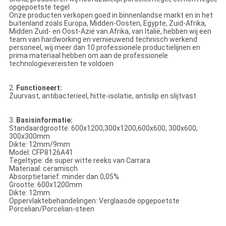
opgepoetste tegel
Onze producten verkopen goed in binnenlandse markt en in het
buitenland zoals Europa, Midden-Oosten, Egypte, Zuid-Afrika,
Midden Zuid- en Oost-Azië van Afrika, van Italië, hebben wij een
team van hardworking en vernieuwend technisch werkend
personeel, wij meer dan 10 professionele productielijnen en
prima materiaal hebben om aan de professionele
technologievereisten te voldoen
2.
Functioneert:
Zuurvast, antibacterieel, hitte-isolatie, antislip en slijtvast
3.
Basisinformatie:
Standaardgrootte: 600x1200,300x1200,600x600, 300x600,
300x300mm
Dikte: 12mm/9mm
Model: CFP8126A41
Tegeltype: de super witte reeks van Carrara
Materiaal: ceramisch
Absorptietarief: minder dan 0,05%
Grootte: 600x1200mm
Dikte: 12mm
Oppervlaktebehandelingen: Verglaasde opgepoetste
Porcelian/Porcelian-steen