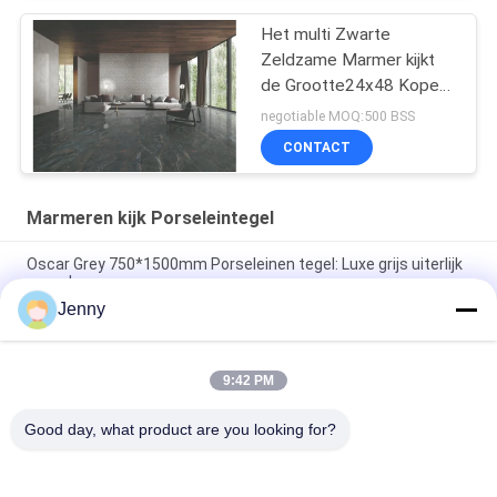
Het multi Zwarte
Zeldzame Marmer kijkt
de Grootte24x48 Koper
Donamita van de
negotiable MOQ:500 BSS
Porseleintegel
CONTACT
Marmeren kijk Porseleintegel
Oscar Grey 750*1500mm Porseleinen tegel: Luxe grijs uiterlijk
voor vloeren en muren
Jenny
Cloud Grey porseleinen tegel: 750*1500mm, 9,5mm dik,
marmeren afwerking
9:42 PM
Zuivere grijze porseleinen tegel: 9,5 mm dik, schone en pure
grijze kleur, veelzijdig en elegant
Good day, what product are you looking for?
populaire categorieën
Alle