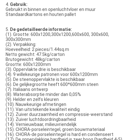
4.
Gebruik:
Gebruikt in binnen en openluchtvloer en muur
Standaardkartons en houten pallet
5.
De gedetailleerde informatie:
(1). Grootte: 600x1200,300x1200,600x600, 300x600,
300x300mm
(2). Verpakking:
Hoeveelheid: 2 pieces/1.44sq.m
Netto gewicht: 47.5kg/carton
Brutogewicht: 48kg/carton
Grootte: 600x1200mm
(3). Oppervlakte drie is beschikbaar
(4). 9 willekeurige patronen voor 600x1200mm
(5). De steenoppervlakte is beschikbaar
(6). De gelijkegrootte heeft 600*600mm steen
(7). Italiaans ontwerp
(8). Waterabsorptie minder dan 0,05%
(9). Helder en zelfs kleuren
(10). Nauwkeurige afmetingen
(11). Van uitstekende kwaliteit eindig
(12). Zuiver duurzaamheid en compressie-weerstand
(13). Zuiver luchtdoordringbaarheid
(14). Vernieuwbaar, milieuvriendelijk
(15). CHORA-porseleintegel, groen bouwmateriaal
(16). CHORA-de porseleintegel is hard en condenseert
(17). De oppervlakkige hardheid is zeer hoog (hardheid 4-5)