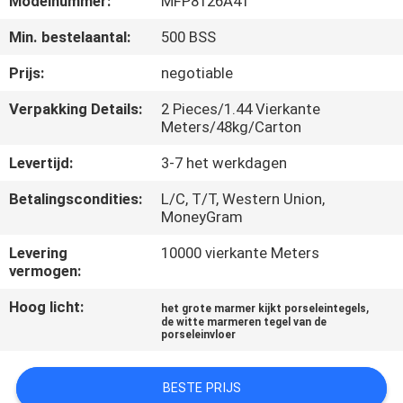
Modelnummer:
MFP8126A41
KWALITEITSCONTROLE
Min. bestelaantal:
500 BSS
NEEM
Prijs:
negotiable
CONTACT
Verpakking Details:
2 Pieces/1.44 Vierkante
MET
Meters/48kg/Carton
ONS
Levertijd:
3-7 het werkdagen
OP
Betalingscondities:
L/C, T/T, Western Union,
MoneyGram
VRAAG
Levering
10000 vierkante Meters
vermogen:
EEN
OFFERTE
Hoog licht:
,
het grote marmer kijkt porseleintegels
de witte marmeren tegel van de
porseleinvloer
SITEMAP
BESTE PRIJS