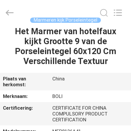
FOSHAN
BOLI
CERAMICS
CO.,LTD..
All
Marmeren kijk Porseleintegel
Rights
Reserved.
Het Marmer van hotelfaux
HUIS
kijkt Grootte 9 van de
PRODUCTEN
Porseleintegel 60x120 Cm
Verschillende Textuur
VIDEO'S
Plaats van
China
herkomst:
OVER
ONS
Merknaam:
BOLI
Certificering:
CERTIFICATE FOR CHINA
FABRIEKSTOCHT
COMPULSORY PRODUCT
CERTIFICATION