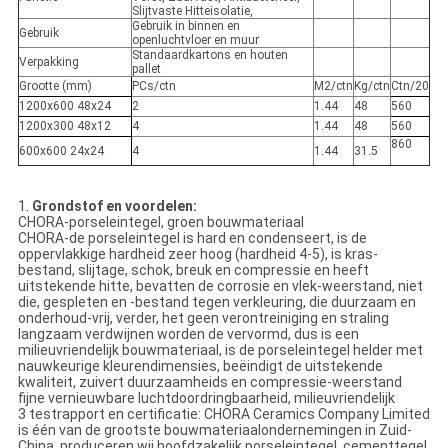
Slijtvaste Hitteisolatie,
Gebruik in binnen en
Gebruik
openluchtvloer en muur
Standaardkartons en houten
Verpakking
pallet
Grootte (mm)
PCs/ctn
M2/ctn
Kg/ctn
Ctn/20
1200x600 48x24
2
1.44
48
560
1200x300 48x12
4
1.44
48
560
860
600x600 24x24
4
1.44
31.5
1.
Grondstof en voordelen:
CHORA-porseleintegel, groen bouwmateriaal
CHORA-de porseleintegel is hard en condenseert, is de
oppervlakkige hardheid zeer hoog (hardheid 4-5), is kras-
bestand, slijtage, schok, breuk en compressie en heeft
uitstekende hitte, bevatten de corrosie en vlek-weerstand, niet
die, gespleten en -bestand tegen verkleuring, die duurzaam en
onderhoud-vrij, verder, het geen verontreiniging en straling
langzaam verdwijnen worden de vervormd, dus is een
milieuvriendelijk bouwmateriaal, is de porseleintegel helder met
nauwkeurige kleurendimensies, beëindigt de uitstekende
kwaliteit, zuivert duurzaamheids en compressie-weerstand
fijne vernieuwbare luchtdoordringbaarheid, milieuvriendelijk
3 testrapport en certificatie: CHORA Ceramics Company Limited
is één van de grootste bouwmateriaalondernemingen in Zuid-
China, produceren wij hoofdzakelijk porseleintegel, cementtegel,