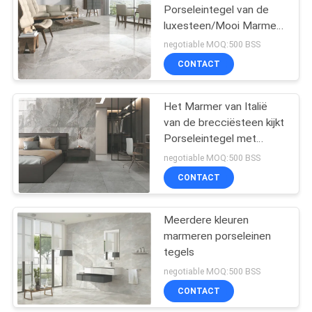
Porseleintegel van de
luxesteen/Mooi Marmer
zoals Keramische tegel
negotiable MOQ:500 BSS
CONTACT
Het Marmer van Italië
van de brecciësteen kijkt
Porseleintegel met
Opgepoetste/Steenoppervlak
negotiable MOQ:500 BSS
CONTACT
Meerdere kleuren
marmeren porseleinen
tegels
negotiable MOQ:500 BSS
CONTACT