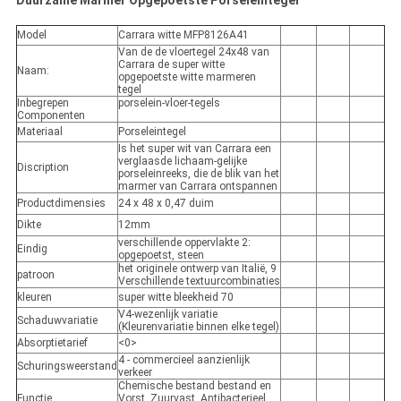
Duurzame Marmer Opgepoetste Porseleintegel
Model
Carrara witte MFP8126A41
Van de de vloertegel 24x48 van
Carrara de super witte
Naam:
opgepoetste witte marmeren
tegel
Inbegrepen
porselein-vloer-tegels
Componenten
Materiaal
Porseleintegel
Is het super wit van Carrara een
verglaasde lichaam-gelijke
Discription
porseleinreeks, die de blik van het
marmer van Carrara ontspannen
Productdimensies
24 x 48 x 0,47 duim
Dikte
12mm
verschillende oppervlakte 2:
Eindig
opgepoetst, steen
het originele ontwerp van Italië, 9
patroon
Verschillende textuurcombinaties
kleuren
super witte bleekheid 70
V4-wezenlijk variatie
Schaduwvariatie
(Kleurenvariatie binnen elke tegel)
Absorptietarief
<0>
4 - commercieel aanzienlijk
Schuringsweerstand
verkeer
Chemische bestand bestand en
Functie
Vorst, Zuurvast, Antibacterieel,