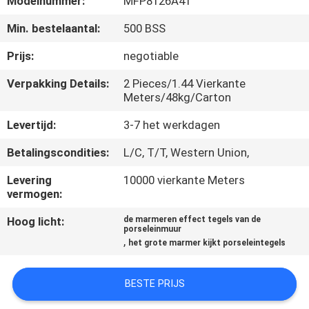
Modelnummer:
MFP8126A41
KWALITEITSCONTROLE
Min. bestelaantal:
500 BSS
NEEM
Prijs:
negotiable
CONTACT
Verpakking Details:
2 Pieces/1.44 Vierkante
MET
Meters/48kg/Carton
ONS
Levertijd:
3-7 het werkdagen
OP
Betalingscondities:
L/C, T/T, Western Union,
Levering
10000 vierkante Meters
VRAAG
vermogen:
EEN
Hoog licht:
de marmeren effect tegels van de
porseleinmuur
OFFERTE
,
het grote marmer kijkt porseleintegels
SITEMAP
BESTE PRIJS