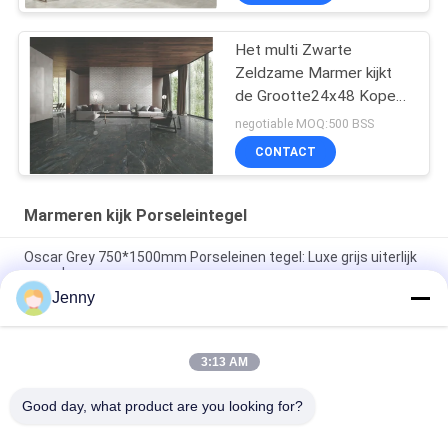
Het multi Zwarte
Zeldzame Marmer kijkt
de Grootte24x48 Koper
Donamita van de
negotiable MOQ:500 BSS
Porseleintegel
CONTACT
Marmeren kijk Porseleintegel
Oscar Grey 750*1500mm Porseleinen tegel: Luxe grijs uiterlijk
voor vloeren en muren
Jenny
Cloud Grey porseleinen tegel: 750*1500mm, 9,5mm dik,
marmeren afwerking
3:13 AM
Zuivere grijze porseleinen tegel: 9,5 mm dik, schone en pure
grijze kleur, veelzijdig en elegant
Good day, what product are you looking for?
populaire categorieën
Alle