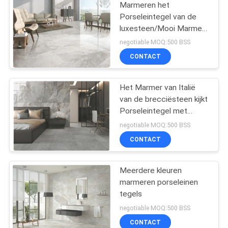
Marmeren het
Porseleintegel van de
luxesteen/Mooi Marmer
zoals Keramische tegel
negotiable MOQ:500 BSS
CONTACT
Het Marmer van Italië
van de brecciësteen kijkt
Porseleintegel met
Opgepoetste/Steenoppervlak
negotiable MOQ:500 BSS
CONTACT
Meerdere kleuren
marmeren porseleinen
tegels
negotiable MOQ:500 BSS
CONTACT