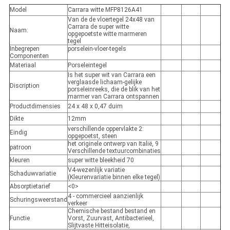
Model
Carrara witte MFP8126A41
Van de de vloertegel 24x48 van
Carrara de super witte
Naam:
opgepoetste witte marmeren
tegel
Inbegrepen
porselein-vloer-tegels
Componenten
Materiaal
Porseleintegel
Is het super wit van Carrara een
verglaasde lichaam-gelijke
Discription
porseleinreeks, die de blik van het
marmer van Carrara ontspannen
Productdimensies
24 x 48 x 0,47 duim
Dikte
12mm
verschillende oppervlakte 2:
Eindig
opgepoetst, steen
het originele ontwerp van Italië, 9
patroon
Verschillende textuurcombinaties
kleuren
super witte bleekheid 70
V4-wezenlijk variatie
Schaduwvariatie
(Kleurenvariatie binnen elke tegel)
Absorptietarief
<0>
4 - commercieel aanzienlijk
Schuringsweerstand
verkeer
Chemische bestand bestand en
Functie
Vorst, Zuurvast, Antibacterieel,
Slijtvaste Hitteisolatie,