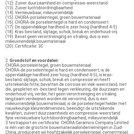
(12). Zuiver duurzaamheid en compressie-weerstand
(13). Zuiver luchtdoordringbaarheid
(14). Vernieuwbaar, milieuvriendelijk
(15). CHORA-porseleintegel, groen bouwmateriaal
(16). CHORA-de porseleintegel is hard en condenseert
(17). De oppervlakkige hardheid is zeer hoog (hardheid 4-5)
(18). Kras-bestand, slijtage, schok, breuk en onderhoud-vrij
(19). Bevat geen verontreiniging en straling, dus is een
milieuvriendelijk bouwmateriaal
(20). Certificatie: 3C
2.
Grondstof en voordelen:
CHORA-porseleintegel, groen bouwmateriaal
CHORA-de porseleintegel is hard en condenseert, is de
oppervlakkige hardheid zeer hoog (hardheid 4-5), is kras-
bestand, slijtage, schok, breuk en compressie en heeft
uitstekende hitte, bevatten de corrosie en vlek-weerstand, niet
die, gespleten en -bestand tegen verkleuring, die duurzaam en
onderhoud-vrij, verder, het geen verontreiniging en straling
langzaam verdwijnen worden de vervormd, dus is een
milieuvriendelijk bouwmateriaal, is de porseleintegel helder met
nauwkeurige kleurendimensies, beëindigt de uitstekende
kwaliteit, zuivert duurzaamheids en compressie-weerstand
fijne vernieuwbare luchtdoordringbaarheid, milieuvriendelijk
3 testrapport en certificatie: CHORA Ceramics Company Limited
is één van de grootste bouwmateriaalondernemingen in Zuid-
China, produceren wij hoofdzakelijk porseleintegel, cementtegel,