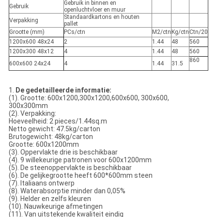
Gebruik in binnen en
Gebruik
openluchtvloer en muur
Standaardkartons en houten
Verpakking
pallet
Grootte (mm)
PCs/ctn
M2/ctn
Kg/ctn
Ctn/20
1200x600 48x24
2
1.44
48
560
1200x300 48x12
4
1.44
48
560
860
600x600 24x24
4
1.44
31.5
1.
De gedetailleerde informatie:
(1). Grootte: 600x1200,300x1200,600x600, 300x600,
300x300mm
(2). Verpakking:
Hoeveelheid: 2 pieces/1.44sq.m
Netto gewicht: 47.5kg/carton
Brutogewicht: 48kg/carton
Grootte: 600x1200mm
(3). Oppervlakte drie is beschikbaar
(4). 9 willekeurige patronen voor 600x1200mm
(5). De steenoppervlakte is beschikbaar
(6). De gelijkegrootte heeft 600*600mm steen
(7). Italiaans ontwerp
(8). Waterabsorptie minder dan 0,05%
(9). Helder en zelfs kleuren
(10). Nauwkeurige afmetingen
(11). Van uitstekende kwaliteit eindig