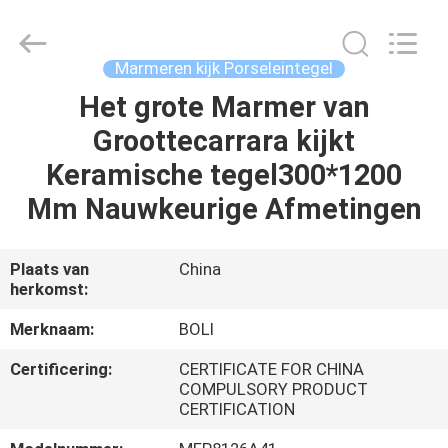
FOSHAN
BOLI
CERAMICS
CO.,LTD..
All
Marmeren kijk Porseleintegel
Rights
Reserved.
Het grote Marmer van
HUIS
Groottecarrara kijkt
PRODUCTEN
Keramische tegel300*1200
Mm Nauwkeurige Afmetingen
VIDEO'S
Plaats van
China
herkomst:
OVER
ONS
Merknaam:
BOLI
Certificering:
CERTIFICATE FOR CHINA
FABRIEKSTOCHT
COMPULSORY PRODUCT
CERTIFICATION