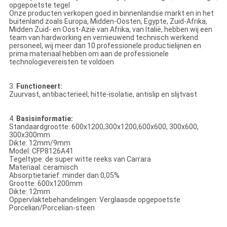
opgepoetste tegel
Onze producten verkopen goed in binnenlandse markt en in het
buitenland zoals Europa, Midden-Oosten, Egypte, Zuid-Afrika,
Midden Zuid- en Oost-Azië van Afrika, van Italië, hebben wij een
team van hardworking en vernieuwend technisch werkend
personeel, wij meer dan 10 professionele productielijnen en
prima materiaal hebben om aan de professionele
technologievereisten te voldoen
3.
Functioneert:
Zuurvast, antibacterieel, hitte-isolatie, antislip en slijtvast
4.
Basisinformatie:
Standaardgrootte: 600x1200,300x1200,600x600, 300x600,
300x300mm
Dikte: 12mm/9mm
Model: CFP8126A41
Tegeltype: de super witte reeks van Carrara
Materiaal: ceramisch
Absorptietarief: minder dan 0,05%
Grootte: 600x1200mm
Dikte: 12mm
Oppervlaktebehandelingen: Verglaasde opgepoetste
Porcelian/Porcelian-steen